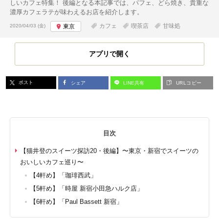
しいカフェ特集！ 後編となる本記事では、パフェ、どら焼き、貴重な
濃厚カフェラテが味わえるお店を紹介します。
投稿日:
カフェ
喫茶店
甘味処
2020/04/03 (金)
東京
アプリで開く
ポスト
シェア
LINE共有
URLコピー
目次
【猫井登のスイーツ探訪20・後編】〜東京・新宿でスイーツの
おいしいカフェ巡り〜
【4軒め】「珈琲西武」
【5軒め】「時屋 新宿小田急ハルク店」
【6軒め】「Paul Bassett 新宿」