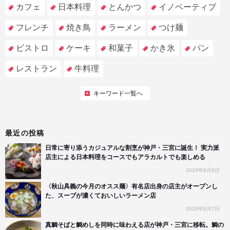
カフェ
日本料理
とんかつ
イノベーティブ
フレンチ
焼き鳥
ラーメン
つけ麺
ビストロ
ケーキ
和菓子
かき氷
パン
レストラン
牛料理
キーワード一覧へ
最近の投稿
日常に寄り添うカジュアルな割烹が神戸・三宮に誕生！ 実力派
店主による日本料理をコースでもアラカルトでも楽しめる
2026年8月8日
〈秋山具義の今月のオスス麺〉有名店出身の店主がオープンし
た、スープが濃くておいしいラーメン店
2026年8月7日
真鯛そばと鯛めしを同時に味わえる店が神戸・三宮に移転。鯛の