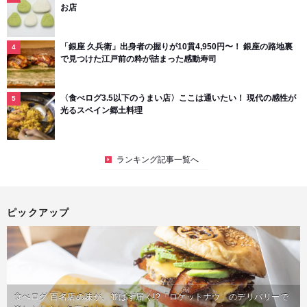
お店
「銀座 久兵衛」出身者の握りが10貫4,950円〜！ 銀座の路地裏
で見つけた江戸前の粋が詰まった感動寿司
〈食べログ3.5以下のうまい店〉ここは通いたい！ 現代の感性が
光るスペイン郷土料理
ランキング記事一覧へ
ピックアップ
食べログ 百名店の味が、並ばず届く!?「ロケットナウ」のデリバリーで