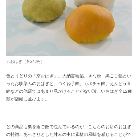
京おはぎ（各243円）
色とりどりの「京おはぎ」。大納言粒餡、きな粉、黒こし餡とい
ったお馴染みのおはぎと、つくね芋餡、カボチャ餡、えんどう豆
餡などの他店ではあまり見かけることがない珍しいおはぎ全12種
類が店頭に並びます。
どの商品も栗を蓬ご飯で包んでいるのが、こちらのお店のおはぎ
の特徴。あっさりとした甘みの中に素材の風味を感じることがで