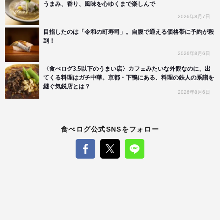
うまみ、香り、風味を心ゆくまで楽しんで
2026年8月7日
目指したのは「令和の町寿司」。自腹で通える価格帯に予約が殺
到！
2026年8月6日
〈食べログ3.5以下のうまい店〉カフェみたいな外観なのに、出
てくる料理はガチ中華。京都・下鴨にある、料理の鉄人の系譜を
継ぐ気鋭店とは？
2026年8月6日
食べログ公式SNSをフォロー