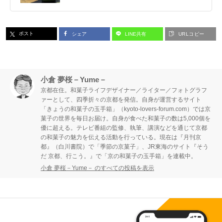
ポスト
シェア
LINE共有
URLコピー
小倉 夢桜－Yume－
京都在住。和菓子ライフデザイナー／ライター／フォトグラフ
ァーとして、四季折々の京都を発信。自身が運営するサイト
「きょうの和菓子の玉手箱」（kyoto-lovers-forum.com）では京
菓子の世界を毎日お届け。自身が食べた和菓子の数は5,000個を
優に超える。テレビ番組の監修、執筆、講演などを通じて京都
の和菓子の魅力を伝える活動を行っている。現在は『月刊京
都』（白川書院）で「季節の京菓子」、JR東海のサイト『そう
だ 京都、行こう。』で「京の和菓子の玉手箱」を連載中。
小倉 夢桜－Yume－ のすべての投稿を表示