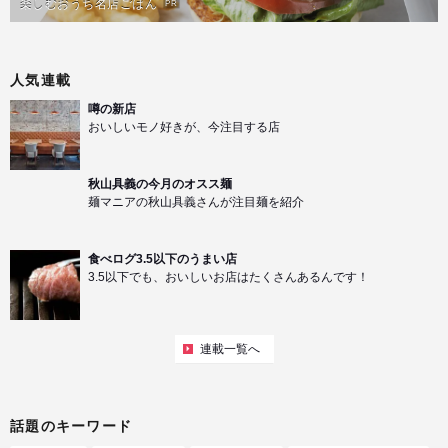
楽しむおうち名店ごはん
PR
人気連載
噂の新店
おいしいモノ好きが、今注目する店
秋山具義の今月のオスス麺
麺マニアの秋山具義さんが注目麺を紹介
食べログ3.5以下のうまい店
3.5以下でも、おいしいお店はたくさんあるんです！
連載一覧へ
話題のキーワード