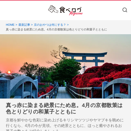
HOME
最新記事
京のおやつは何にする？
真っ赤に染まる絶景にため息。4月の京都散策は色とりどりの和菓子とともに
真っ赤に染まる絶景にため息。4月の京都散策は
色とりどりの和菓子とともに
京都を鮮やかな色彩に染め上げるキリシマツツジやヤマブキを眺めに
行くなら、4月の今が見頃。その絶景とともに、ほっと癒やされるお