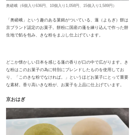
奥嵯峨（6個入り636円、10個入り1,058円、15個入り1,589円）
「奥嵯峨」という趣のある菓銘がついている、蓬（よもぎ）餅は
京ブランド認定のお菓子。餅粉に国産の蓬を練り込んで作った餅
生地で餡を包み、きな粉をまぶし仕上げています。
どこか懐かしい日本を感じる蓬の香りが口の中で広がります。き
な粉はこのお菓子の為に特別にブレンドしたものを使用してお
り、「このきな粉でなければ。」というほどお菓子にとって重要
な素材。香り高いきな粉が、お菓子を上品に仕上げています。
京おはぎ