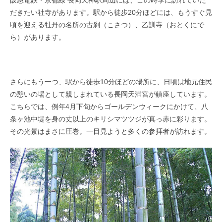
阪急電鉄・京都線 長岡天神駅周辺には、この時季に訪れていた
だきたい社寺があります。駅から徒歩20分ほどには、もうすぐ見
頃を迎える牡丹の名所の古刹（こさつ）、乙訓寺（おとくにで
ら）があります。
さらにもう一つ、駅から徒歩10分ほどの場所に、日頃は地元住民
の憩いの場として親しまれている長岡天満宮が鎮座しています。
こちらでは、例年4月下旬からゴールデンウィークにかけて、八
条ヶ池中堤を身の丈以上のキリシマツツジが真っ赤に彩ります。
その光景はまさに圧巻。一目見ようと多くの参拝者が訪れます。