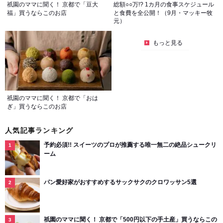
祇園のママに聞く！ 京都で「豆大
総額○○万!? 1カ月の食事スケジュール
福」買うならこのお店
と食費を全公開！（9月・マッキー牧
元）
もっと見る
祇園のママに聞く！ 京都で「おは
ぎ」買うならこのお店
人気記事ランキング
予約必須!! スイーツのプロが推薦する唯一無二の絶品シュークリ
ーム
パン愛好家がおすすめするサックサクのクロワッサン5選
祇園のママに聞く！ 京都で「500円以下の手土産」買うならこの