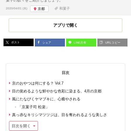
菓子の数々をご紹介しましょう。
投稿日:
和菓子
2020/04/01 (水)
京都
アプリで開く
ポスト
シェア
LINE共有
URLコピー
目次
京のおやつは何にする？ Vol.7
目の覚めるような鮮やかな色彩に染まる、4月の京都
風にたなびくヤマブキに、心癒やされる
「京菓子司 松楽」
真っ赤なキリシマツツジは、目を奪われるような美しさ
目次を開く