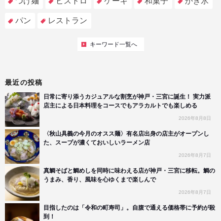
つけ麺
ビストロ
ケーキ
和菓子
かき氷
パン
レストラン
キーワード一覧へ
最近の投稿
日常に寄り添うカジュアルな割烹が神戸・三宮に誕生！ 実力派
店主による日本料理をコースでもアラカルトでも楽しめる
2026年8月8日
〈秋山具義の今月のオスス麺〉有名店出身の店主がオープンし
た、スープが濃くておいしいラーメン店
2026年8月7日
真鯛そばと鯛めしを同時に味わえる店が神戸・三宮に移転。鯛の
うまみ、香り、風味を心ゆくまで楽しんで
2026年8月7日
目指したのは「令和の町寿司」。自腹で通える価格帯に予約が殺
到！