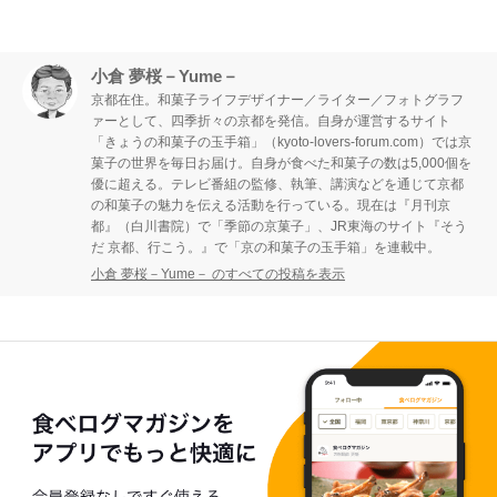
小倉 夢桜－Yume－
京都在住。和菓子ライフデザイナー／ライター／フォトグラフ
ァーとして、四季折々の京都を発信。自身が運営するサイト
「きょうの和菓子の玉手箱」（kyoto-lovers-forum.com）では京
菓子の世界を毎日お届け。自身が食べた和菓子の数は5,000個を
優に超える。テレビ番組の監修、執筆、講演などを通じて京都
の和菓子の魅力を伝える活動を行っている。現在は『月刊京
都』（白川書院）で「季節の京菓子」、JR東海のサイト『そう
だ 京都、行こう。』で「京の和菓子の玉手箱」を連載中。
小倉 夢桜－Yume－ のすべての投稿を表示