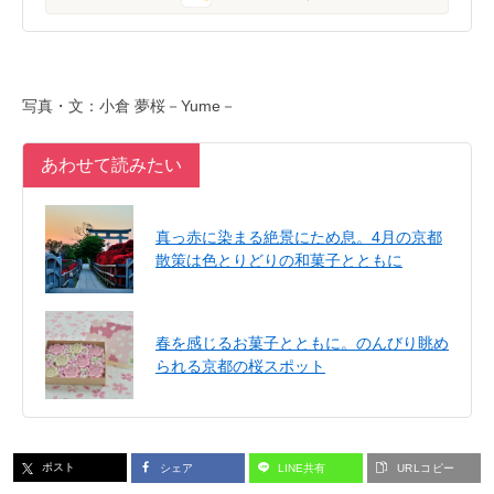
写真・文：小倉 夢桜－Yume－
あわせて読みたい
真っ赤に染まる絶景にため息。4月の京都
散策は色とりどりの和菓子とともに
春を感じるお菓子とともに。のんびり眺め
られる京都の桜スポット
ポスト
シェア
LINE共有
URLコピー