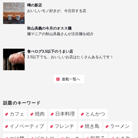
噂の新店
おいしいモノ好きが、今注目する店
秋山具義の今月のオスス麺
麺マニアの秋山具義さんが注目麺を紹介
食べログ3.5以下のうまい店
3.5以下でも、おいしいお店はたくさんあるんです！
連載一覧へ
話題のキーワード
カフェ
焼肉
日本料理
とんかつ
イノベーティブ
フレンチ
焼き鳥
ラーメン