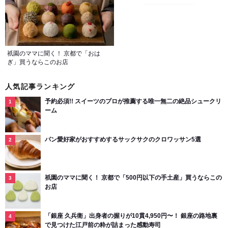
祇園のママに聞く！ 京都で「おは
ぎ」買うならこのお店
人気記事ランキング
予約必須!! スイーツのプロが推薦する唯一無二の絶品シュークリ
ーム
パン愛好家がおすすめするサックサクのクロワッサン5選
祇園のママに聞く！ 京都で「500円以下の手土産」買うならこの
お店
「銀座 久兵衛」出身者の握りが10貫4,950円〜！ 銀座の路地裏
で見つけた江戸前の粋が詰まった感動寿司