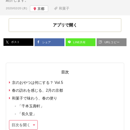
紹介します。
投稿日:
和菓子
2020/02/20 (木)
京都
アプリで開く
ポスト
シェア
LINE共有
URLコピー
目次
京のおやつは何にする？ Vol.5
春の訪れを感じる、2月の京都
和菓子で味わう、春の便り
「千本玉壽軒」
「長久堂」
目次を開く