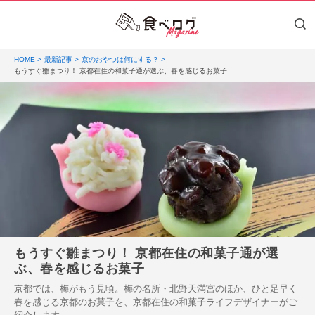
HOME
最新記事
京のおやつは何にする？
もうすぐ雛まつり！ 京都在住の和菓子通が選ぶ、春を感じるお菓子
もうすぐ雛まつり！ 京都在住の和菓子通が選
ぶ、春を感じるお菓子
京都では、梅がもう見頃。梅の名所・北野天満宮のほか、ひと足早く
春を感じる京都のお菓子を、京都在住の和菓子ライフデザイナーがご