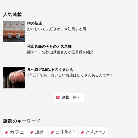
人気連載
噂の新店
おいしいモノ好きが、今注目する店
秋山具義の今月のオスス麺
麺マニアの秋山具義さんが注目麺を紹介
食べログ3.5以下のうまい店
3.5以下でも、おいしいお店はたくさんあるんです！
連載一覧へ
話題のキーワード
カフェ
焼肉
日本料理
とんかつ