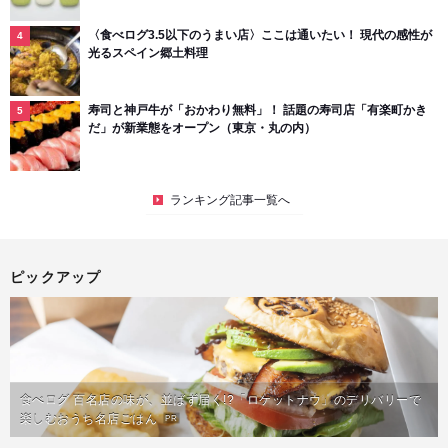
〈食べログ3.5以下のうまい店〉ここは通いたい！ 現代の感性が
光るスペイン郷土料理
寿司と神戸牛が「おかわり無料」！ 話題の寿司店「有楽町かき
だ」が新業態をオープン（東京・丸の内）
ランキング記事一覧へ
ピックアップ
食べログ 百名店の味が、並ばず届く!?「ロケットナウ」のデリバリーで
楽しむおうち名店ごはん
PR