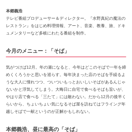
本郷義浩
テレビ番組プロデューサー＆ディレクター。『水野真紀の魔法の
レストラン』をはじめ料理情報、アート、音楽、教養、旅、ドキ
ュメンタリーなど多岐にわたる番組を制作。
今月のメニュー：「そば」
気がつけば12月。年の瀬になると、今年はどこのそばで一年を締
めくくろうかと思いを巡らす。毎年決まった店のそばを手繰るよ
うな大人に憧れつつ、ついついもっとおいしいそばがあるんじゃ
ないかと浮気してしまう。大晦日に自宅で食べるそばも旨いが、
やはり店で食べる「三たて」には敵わない。だから12月の後半く
らいから、ちょいちょい気になるそば屋を訪ねてはフライング年
越しそばで一献というのが正解かもしれない。
本郷義浩、昼に最高の「そば」