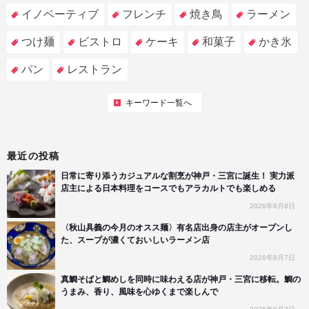
イノベーティブ
フレンチ
焼き鳥
ラーメン
つけ麺
ビストロ
ケーキ
和菓子
かき氷
パン
レストラン
キーワード一覧へ
最近の投稿
日常に寄り添うカジュアルな割烹が神戸・三宮に誕生！ 実力派
店主による日本料理をコースでもアラカルトでも楽しめる
2026年8月8日
〈秋山具義の今月のオスス麺〉有名店出身の店主がオープンし
た、スープが濃くておいしいラーメン店
2026年8月7日
真鯛そばと鯛めしを同時に味わえる店が神戸・三宮に移転。鯛の
うまみ、香り、風味を心ゆくまで楽しんで