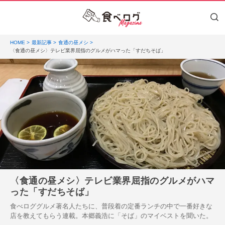
HOME
最新記事
食通の昼メシ
〈食通の昼メシ〉テレビ業界屈指のグルメがハマった「すだちそば」
〈食通の昼メシ〉テレビ業界屈指のグルメがハマ
った「すだちそば」
食べロググルメ著名人たちに、普段着の定番ランチの中で一番好きな
店を教えてもらう連載。本郷義浩に「そば」のマイベストを聞いた。