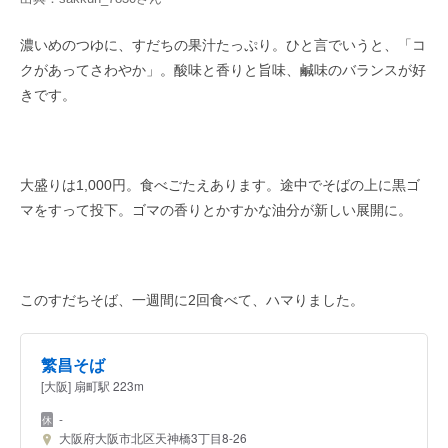
濃いめのつゆに、すだちの果汁たっぷり。ひと言でいうと、「コ
クがあってさわやか」。酸味と香りと旨味、鹹味のバランスが好
きです。
大盛りは1,000円。食べごたえあります。途中でそばの上に黒ゴ
マをすって投下。ゴマの香りとかすかな油分が新しい展開に。
このすだちそば、一週間に2回食べて、ハマりました。
繁昌そば
[大阪] 扇町駅 223m
-
大阪府大阪市北区天神橋3丁目8-26