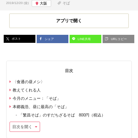
投稿日:
そば
2019/12/20 (金)
大阪
アプリで開く
ポスト
シェア
LINE共有
URLコピー
目次
〈食通の昼メシ〉
教えてくれる人
今月のメニュー：「そば」
本郷義浩、昼に最高の「そば」
「繁昌そば」のすだちざるそば 800円（税込）
目次を開く