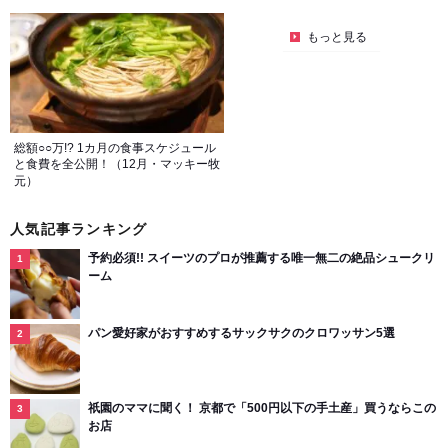
もっと見る
総額○○万!? 1カ月の食事スケジュール
と食費を全公開！（12月・マッキー牧
元）
人気記事ランキング
予約必須!! スイーツのプロが推薦する唯一無二の絶品シュークリ
ーム
パン愛好家がおすすめするサックサクのクロワッサン5選
祇園のママに聞く！ 京都で「500円以下の手土産」買うならこの
お店