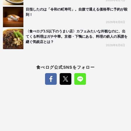
2026年8月7日
目指したのは「令和の町寿司」。自腹で通える価格帯に予約が殺
到！
2026年8月6日
〈食べログ3.5以下のうまい店〉カフェみたいな外観なのに、出
てくる料理はガチ中華。京都・下鴨にある、料理の鉄人の系譜を
継ぐ気鋭店とは？
2026年8月6日
食べログ公式SNSをフォロー