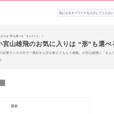
検
索:
入りは “形”も選べる「オムライス」！
小宮山雄飛のお気に入りは “形”も選
の定番ランチの中で一番好きな店を教えてもらう連載。小宮山雄飛に「オム
店
目次