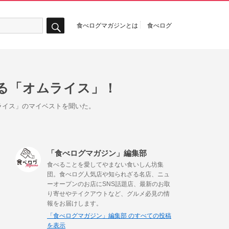
食べログマガジンとは
食べログ
検
索
べる「オムライス」！
ライス」のマイベストを聞いた。
「食べログマガジン」編集部
食べることを愛してやまない食いしん坊集
団。食べログ人気店や知られざる名店、ニュ
ーオープンのお店にSNS話題店、最新のお取
り寄せやテイクアウトなど、グルメ必見の情
報をお届けします。
「食べログマガジン」編集部 のすべての投稿
を表示