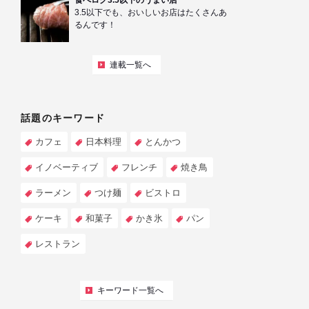
食べログ3.5以下のうまい店
3.5以下でも、おいしいお店はたくさんあ
るんです！
連載一覧へ
話題のキーワード
カフェ
日本料理
とんかつ
イノベーティブ
フレンチ
焼き鳥
ラーメン
つけ麺
ビストロ
ケーキ
和菓子
かき氷
パン
レストラン
キーワード一覧へ