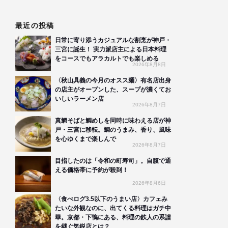
最近の投稿
日常に寄り添うカジュアルな割烹が神戸・
三宮に誕生！ 実力派店主による日本料理
をコースでもアラカルトでも楽しめる
2026年8月8日
〈秋山具義の今月のオスス麺〉有名店出身
の店主がオープンした、スープが濃くてお
いしいラーメン店
2026年8月7日
真鯛そばと鯛めしを同時に味わえる店が神
戸・三宮に移転。鯛のうまみ、香り、風味
を心ゆくまで楽しんで
2026年8月7日
目指したのは「令和の町寿司」。自腹で通
える価格帯に予約が殺到！
2026年8月6日
〈食べログ3.5以下のうまい店〉カフェみ
たいな外観なのに、出てくる料理はガチ中
華。京都・下鴨にある、料理の鉄人の系譜
を継ぐ気鋭店とは？