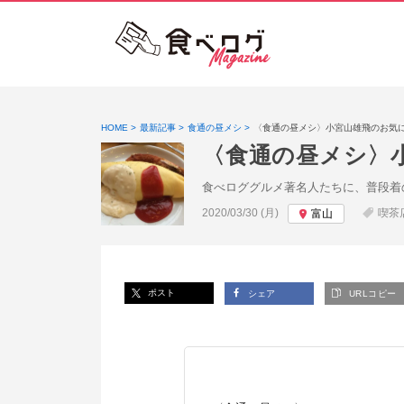
HOME
最新記事
食通の昼メシ
〈食通の昼メシ〉小宮山雄飛のお気に
〈食通の昼メシ〉
食べロググルメ著名人たちに、普段着
投稿日:
2020/03/30 (月)
喫茶
富山
ポスト
シェア
URLコピー