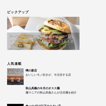
ピックアップ
食べログ 百名店の味が、並ばず届く!?「ロケ
ットナウ」のデリバリーで楽しむおうち名店ご
はん
PR
人気連載
噂の新店
おいしいモノ好きが、今注目する店
秋山具義の今月のオスス麺
麺マニアの秋山具義さんが注目麺を紹介