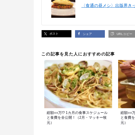
〈食通の昼メシ〉出版界き
ポスト
シェア
URLコピー
この記事を見た人におすすめの記事
総額○○万!? 1カ月の食事スケジュール
総額○○
と食費を全公開！（2月・マッキー牧
と食費を
元）
元）