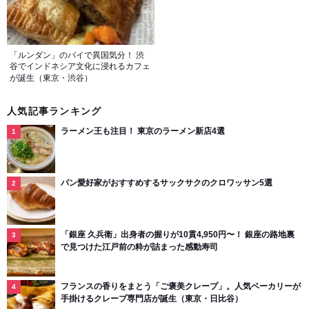
「ルンダン」のパイで異国気分！ 渋
谷でインドネシア文化に浸れるカフェ
が誕生（東京・渋谷）
人気記事ランキング
ラーメン王も注目！ 東京のラーメン新店4選
パン愛好家がおすすめするサックサクのクロワッサン5選
「銀座 久兵衛」出身者の握りが10貫4,950円〜！ 銀座の路地裏
で見つけた江戸前の粋が詰まった感動寿司
フランスの香りをまとう「ご褒美クレープ」。人気ベーカリーが
手掛けるクレープ専門店が誕生（東京・日比谷）