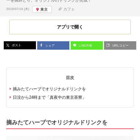
ーを摘みとり、オリジナルのドリンクが完成！
投稿日:
カフェ
2019/07/18 (木)
東京
アプリで開く
ポスト
シェア
LINE共有
URLコピー
目次
摘みたてハーブでオリジナルドリンクを
日没から24時まで「真夜中の東京茶寮」
摘みたてハーブでオリジナルドリンクを