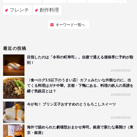
フレンチ
創作料理
キーワード一覧へ
最近の投稿
目指したのは「令和の町寿司」。自腹で通える価格帯に予約が殺
到！
2026年8月6日
〈食べログ3.5以下のうまい店〉カフェみたいな外観なのに、出
てくる料理はガチ中華。京都・下鴨にある、料理の鉄人の系譜を
継ぐ気鋭店とは？
2026年8月6日
今が旬！ プリン王子おすすめのとうもろこしスイーツ
2026年8月6日
海外で認められた劇場型おまかせ寿司。銀座で新たな幕開け（東
京・銀座）