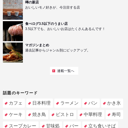
噂の新店
おいしいモノ好きが、今注目する店
食べログ3.5以下のうまい店
3.5以下でも、おいしいお店はたくさんあるんです！
マガジンまとめ
過去記事からジャンル別にピックアップ。
連載一覧へ
話題のキーワード
カフェ
日本料理
ラーメン
パン
かき氷
ケーキ
焼き鳥
ビストロ
中華料理
寿司
スープカレー
甘味処
バー
立ち食いそば