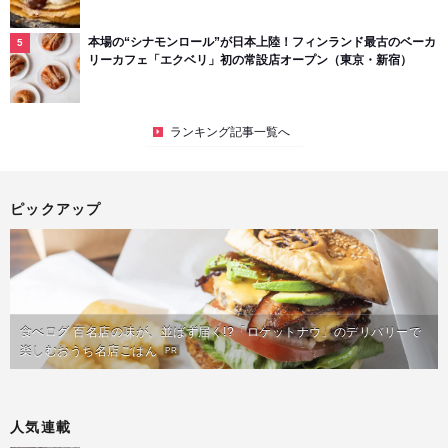
本場の“シナモンロール”が日本上陸！フィンランド最古のベーカ
リーカフェ「エクベリ」初の常設店オープン（東京・新宿）
ランキング記事一覧へ
ピックアップ
食べログ 百名店の味が、並ばず届く!?「ロケットナウ」のデリバリーで
楽しむおうち名店ごはん
PR
人気連載