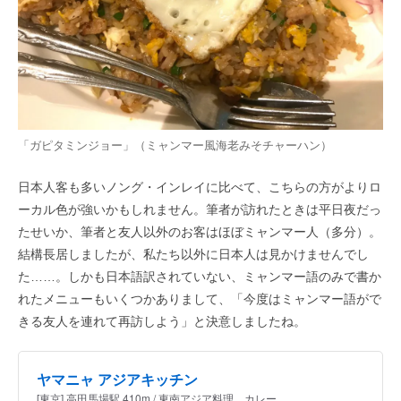
「ガピタミンジョー」（ミャンマー風海老みそチャーハン）
日本人客も多いノング・インレイに比べて、こちらの方がよりロ
ーカル色が強いかもしれません。筆者が訪れたときは平日夜だっ
たせいか、筆者と友人以外のお客はほぼミャンマー人（多分）。
結構長居しましたが、私たち以外に日本人は見かけませんでし
た……。しかも日本語訳されていない、ミャンマー語のみで書か
れたメニューもいくつかありまして、「今度はミャンマー語がで
きる友人を連れて再訪しよう」と決意しましたね。
ヤマニャ アジアキッチン
[東京] 高田馬場駅 410m / 東南アジア料理、カレー