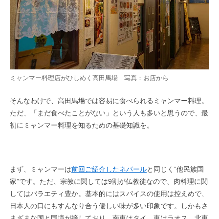
ミャンマー料理店がひしめく高田馬場 写真：お店から
そんなわけで、高田馬場では容易に食べられるミャンマー料理。
ただ、「まだ食べたことがない」という人も多いと思うので、最
初にミャンマー料理を知るための基礎知識を。
まず、ミャンマーは
前回ご紹介したネパール
と同じく“他民族国
家”です。ただ、宗教に関しては9割が仏教徒なので、肉料理に関
してはバラエティ豊か。基本的にはスパイスの使用は控えめで、
日本人の口にもすんなり合う優しい味が多い印象です。しかもさ
まざまな国と国境が接しており、南東はタイ、東はラオス、北東