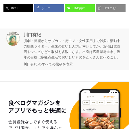
ポスト
シェア
LINE共有
URLコピー
川口有紀
演劇・芸能からサブカル・街モノ・女性実用まで雑多に活動中
の編集ライター。生来の食いしん坊が幸いしてか、近頃は飲食
店やレシピなどの取材も多数こなす。出身は広島県尾道市、近
年の目標は多拠点生活でおいしいものをたくさん食べること。
川口有紀 のすべての投稿を表示