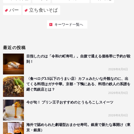
バー
立ち食いそば
キーワード一覧へ
最近の投稿
目指したのは「令和の町寿司」。自腹で通える価格帯に予約が殺
到！
2026年8月6日
〈食べログ3.5以下のうまい店〉カフェみたいな外観なのに、出
てくる料理はガチ中華。京都・下鴨にある、料理の鉄人の系譜を
継ぐ気鋭店とは？
2026年8月6日
今が旬！ プリン王子おすすめのとうもろこしスイーツ
2026年8月6日
海外で認められた劇場型おまかせ寿司。銀座で新たな幕開け（東
京・銀座）