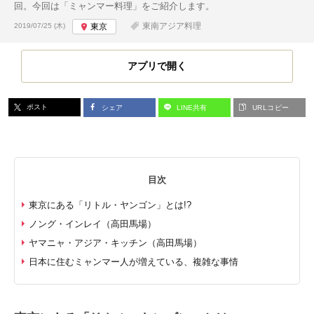
回。今回は「ミャンマー料理」をご紹介します。
投稿日:
東南アジア料理
2019/07/25 (木)
東京
アプリで開く
ポスト
シェア
LINE共有
URLコピー
目次
東京にある「リトル・ヤンゴン」とは!?
ノング・インレイ（高田馬場）
ヤマニャ・アジア・キッチン（高田馬場）
日本に住むミャンマー人が増えている、複雑な事情