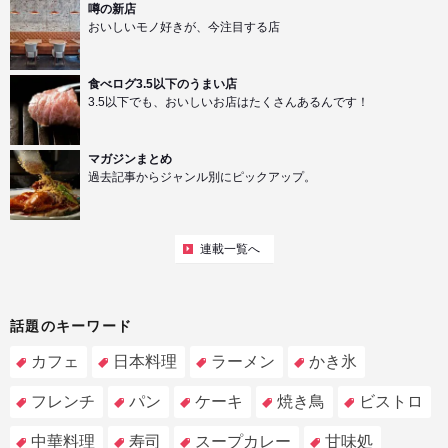
噂の新店
おいしいモノ好きが、今注目する店
食べログ3.5以下のうまい店
3.5以下でも、おいしいお店はたくさんあるんです！
マガジンまとめ
過去記事からジャンル別にピックアップ。
連載一覧へ
話題のキーワード
カフェ
日本料理
ラーメン
かき氷
フレンチ
パン
ケーキ
焼き鳥
ビストロ
中華料理
寿司
スープカレー
甘味処