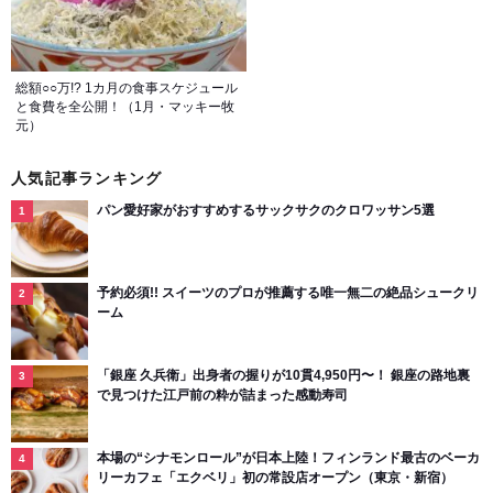
総額○○万!? 1カ月の食事スケジュール
と食費を全公開！（1月・マッキー牧
元）
人気記事ランキング
パン愛好家がおすすめするサックサクのクロワッサン5選
予約必須!! スイーツのプロが推薦する唯一無二の絶品シュークリ
ーム
「銀座 久兵衛」出身者の握りが10貫4,950円〜！ 銀座の路地裏
で見つけた江戸前の粋が詰まった感動寿司
本場の“シナモンロール”が日本上陸！フィンランド最古のベーカ
リーカフェ「エクベリ」初の常設店オープン（東京・新宿）