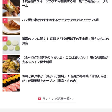
予約必須!! スイーツのプロが推薦する唯一無二の絶品シュークリ
ーム
パン愛好家がおすすめするサックサクのクロワッサン5選
祇園のママに聞く！ 京都で「500円以下の手土産」買うならこの
お店
〈食べログ3.5以下のうまい店〉ここは通いたい！ 現代の感性が
光るスペイン郷土料理
寿司と神戸牛が「おかわり無料」！ 話題の寿司店「有楽町かき
だ」が新業態をオープン（東京・丸の内）
ランキング記事一覧へ