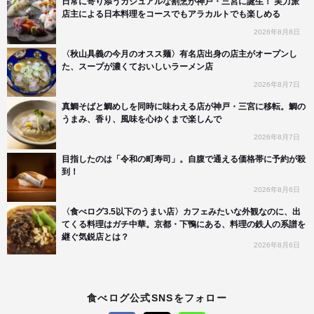
日常に寄り添うカジュアルな割烹が神戸・三宮に誕生！ 実力派
店主による日本料理をコースでもアラカルトでも楽しめる
2026年8月8日
〈秋山具義の今月のオスス麺〉有名店出身の店主がオープンし
た、スープが濃くておいしいラーメン店
2026年8月7日
真鯛そばと鯛めしを同時に味わえる店が神戸・三宮に移転。鯛の
うまみ、香り、風味を心ゆくまで楽しんで
2026年8月7日
目指したのは「令和の町寿司」。自腹で通える価格帯に予約が殺
到！
2026年8月6日
〈食べログ3.5以下のうまい店〉カフェみたいな外観なのに、出
てくる料理はガチ中華。京都・下鴨にある、料理の鉄人の系譜を
継ぐ気鋭店とは？
2026年8月6日
食べログ公式SNSをフォロー