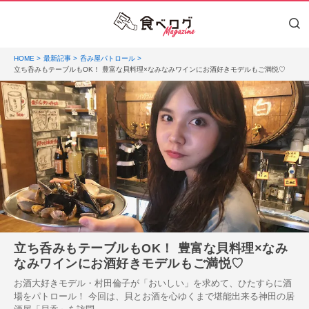
HOME
最新記事
呑み屋パトロール
立ち呑みもテーブルもOK！ 豊富な貝料理×なみなみワインにお酒好きモデルもご満悦♡
立ち呑みもテーブルもOK！ 豊富な貝料理×なみ
なみワインにお酒好きモデルもご満悦♡
お酒大好きモデル・村田倫子が「おいしい」を求めて、ひたすらに酒
場をパトロール！ 今回は、貝とお酒を心ゆくまで堪能出来る神田の居