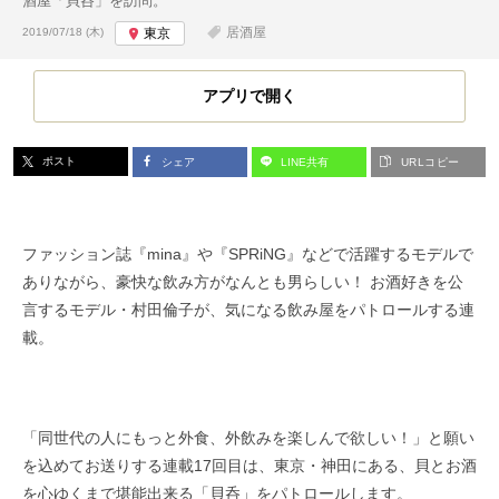
酒屋「貝呑」を訪問。
投稿日:
居酒屋
2019/07/18 (木)
東京
アプリで開く
ポスト
シェア
LINE共有
URLコピー
ファッション誌『mina』や『SPRiNG』などで活躍するモデルで
ありながら、豪快な飲み方がなんとも男らしい！ お酒好きを公
言するモデル・村田倫子が、気になる飲み屋をパトロールする連
載。
「同世代の人にもっと外食、外飲みを楽しんで欲しい！」と願い
を込めてお送りする連載17回目は、東京・神田にある、貝とお酒
を心ゆくまで堪能出来る「貝呑」をパトロールします。