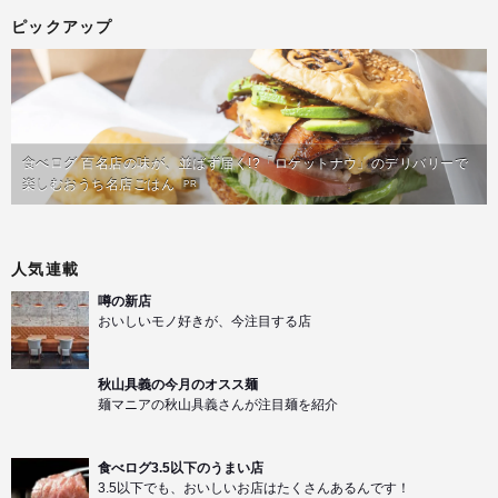
ピックアップ
食べログ 百名店の味が、並ばず届く!?「ロケットナウ」のデリバリーで
楽しむおうち名店ごはん
PR
人気連載
噂の新店
おいしいモノ好きが、今注目する店
秋山具義の今月のオスス麺
麺マニアの秋山具義さんが注目麺を紹介
食べログ3.5以下のうまい店
3.5以下でも、おいしいお店はたくさんあるんです！