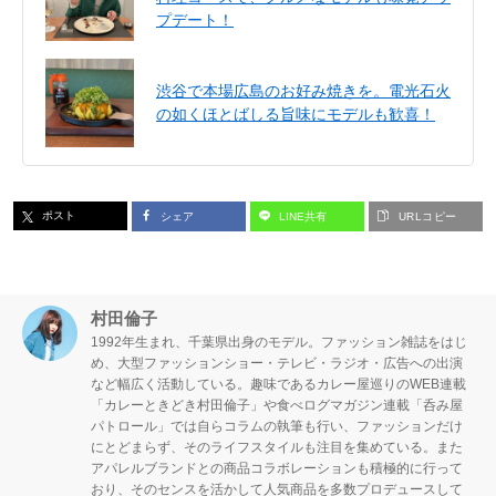
プデート！
渋谷で本場広島のお好み焼きを。電光石火
の如くほとばしる旨味にモデルも歓喜！
ポスト
シェア
LINE共有
URLコピー
村田倫子
1992年生まれ、千葉県出身のモデル。ファッション雑誌をはじ
め、大型ファッションショー・テレビ・ラジオ・広告への出演
など幅広く活動している。趣味であるカレー屋巡りのWEB連載
「カレーときどき村田倫子」や食べログマガジン連載「呑み屋
パトロール」では自らコラムの執筆も行い、ファッションだけ
にとどまらず、そのライフスタイルも注目を集めている。また
アパレルブランドとの商品コラボレーションも積極的に行って
おり、そのセンスを活かして人気商品を多数プロデュースして