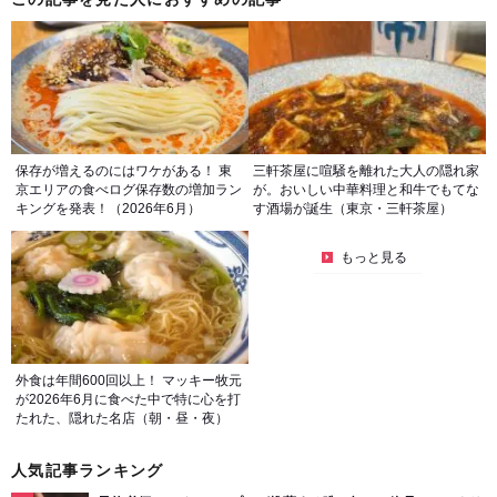
保存が増えるのにはワケがある！ 東
三軒茶屋に喧騒を離れた大人の隠れ家
京エリアの食べログ保存数の増加ラン
が。おいしい中華料理と和牛でもてな
キングを発表！（2026年6月）
す酒場が誕生（東京・三軒茶屋）
もっと見る
外食は年間600回以上！ マッキー牧元
が2026年6月に食べた中で特に心を打
たれた、隠れた名店（朝・昼・夜）
人気記事ランキング