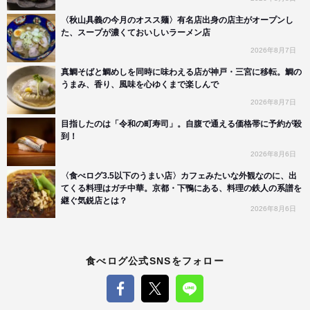
〈秋山具義の今月のオスス麺〉有名店出身の店主がオープンし
た、スープが濃くておいしいラーメン店
2026年8月7日
真鯛そばと鯛めしを同時に味わえる店が神戸・三宮に移転。鯛の
うまみ、香り、風味を心ゆくまで楽しんで
2026年8月7日
目指したのは「令和の町寿司」。自腹で通える価格帯に予約が殺
到！
2026年8月6日
〈食べログ3.5以下のうまい店〉カフェみたいな外観なのに、出
てくる料理はガチ中華。京都・下鴨にある、料理の鉄人の系譜を
継ぐ気鋭店とは？
2026年8月6日
食べログ公式SNSをフォロー