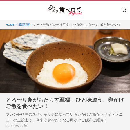
HOME
最新記事
とろ〜り卵がもたらす至福。ひと味違う、卵かけご飯を食べたい！
とろ〜り卵がもたらす至福。ひと味違う、卵かけ
ご飯を食べたい！
フレンチ料理のスペシャリテになっている卵かけご飯からサイドメニ
ューの主役まで、今すぐ食べたくなる卵かけご飯をご紹介！
投稿日:
2019/06/28 (金)