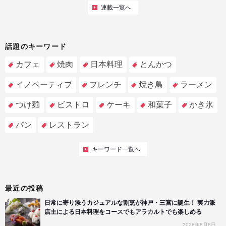
連載一覧へ
話題のキーワード
カフェ
焼肉
日本料理
とんかつ
イノベーティブ
フレンチ
焼き鳥
ラーメン
つけ麺
ビストロ
ケーキ
和菓子
かき氷
パン
レストラン
キーワード一覧へ
最近の投稿
日常に寄り添うカジュアルな割烹が神戸・三宮に誕生！ 実力派
店主による日本料理をコースでもアラカルトでも楽しめる
2026年8月8日