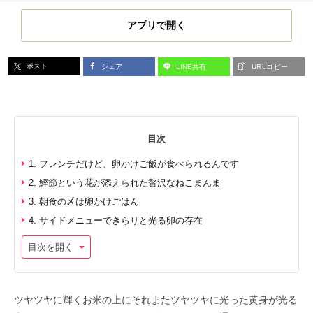
アプリで開く
ポスト
シェア
LINE共有
URLコピー
目次
1. フレンチだけど、卵かけご飯が食べられるんです
2. 鰹節という花が添えられた贅沢なねこまんま
3. 朝食の〆は卵かけごはん
4. サイドメニューできらりと光る卵の存在
目次を開く
ツヤツヤに輝くお米の上にそれまたツヤツヤに光った黄身が光る