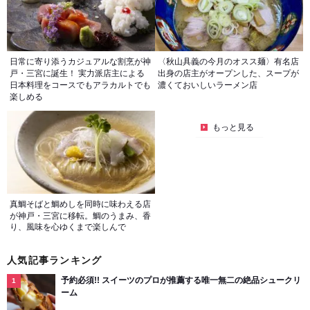
日常に寄り添うカジュアルな割烹が神
〈秋山具義の今月のオスス麺〉有名店
戸・三宮に誕生！ 実力派店主による
出身の店主がオープンした、スープが
日本料理をコースでもアラカルトでも
濃くておいしいラーメン店
楽しめる
もっと見る
真鯛そばと鯛めしを同時に味わえる店
が神戸・三宮に移転。鯛のうまみ、香
り、風味を心ゆくまで楽しんで
人気記事ランキング
予約必須!! スイーツのプロが推薦する唯一無二の絶品シュークリ
ーム