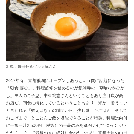
出典：
毎日外食グルメ豚
さん
2017年春、京都祇園にオープンしあっという間に話題になった
「朝食 喜心」。料理監修を務めるのが銀閣寺の「草喰なかひが
し」主人のご子息、中東篤志さんということもあり注目度が高い
お店だ。朝食に特化しているということもあり、米が一番うまい
と言われる「煮えばな」の瞬間から、少し蒸したごはん、そして
おこげまで、とことんご飯を堪能できることが特徴。料理は向付
に一飯一汁2,500円（税抜）の一品のみを90分かけてゆっくりい
ただく。そして最後の〆に絶対に食べたいのが、京都大原の山田