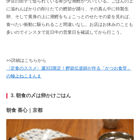
伊豆の田子で造られている希少な潮鰹がついている。ごはんの上
に溢れんばかりの削りたての鰹節が踊り、その真ん中に特製生
卵、そして黄身の上に潮鰹をちょこっとのせたその姿を見れば、
食べたい衝動に駆られること間違いなし。お店はお休みのことも
多いのでインスタで近日中の営業日を確認してから行こう。
>>詳細はこちらから
〈定食のススメ〉週3日限定！鰹節伝道師が作る「かつお食堂」
の極上ねこまんま
3. 朝食の〆は卵かけごはん
朝食 喜心｜京都