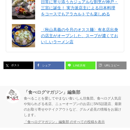
日常に寄り添うカジュアルな割烹が神戸・
三宮に誕生！ 実力派店主による日本料理
をコースでもアラカルトでも楽しめる
〈秋山具義の今月のオスス麺〉有名店出身
の店主がオープンした、スープが濃くてお
いしいラーメン店
ポスト
シェア
LINE共有
URLコピー
「食べログマガジン」編集部
食べることを愛してやまない食いしん坊集団。食べログ人気店
や知られざる名店、ニューオープンのお店にSNS話題店、最新
のお取り寄せやテイクアウトなど、グルメ必見の情報をお届け
します。
「食べログマガジン」編集部 のすべての投稿を表示