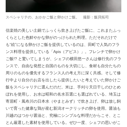
スペシャリテの、おかかご飯と卵かけご飯。 撮影：飯貝拓司
信楽焼の美しい土鍋でふっくら炊き上げたご飯に、これまたふっ
くらとした色鮮やかな卵がのっけられた料理。ただそれだけで
も“絵”になる卵かけご飯を提供しているのは、田町で人気のフラ
ンス料理を提供している「Apis（アピス）」。フレンチで卵かけ
ご飯!? と驚いてしまうが、シェフの横田悠一さんは修行先のフラ
ンスで、自由な発想と自国のものを大切にし、食材も自分たちの
周りのものを優先するフランス人の考え方に深く共感。そして修
行中より自分のお店を出したら提供したいと考えていた卵かけご
飯をスペシャリテに選んだのだ。米は、手刈り天日干しのひとめ
ぼれを使用し、お水は昭和の名水百選にも選ばれている、埼玉は
寄居町・風布川の日本水（やまとみず）で炊き上げ、卵は放し飼
いで育った健康な鶏が産む新潟オークリッチの卵を使用。醤油も
川越のはつかり醤油と、究極にシンプルな料理だからこそ、とこ
とん厳選した素材を使用している。ぜひ一度、シェフの思いがこ