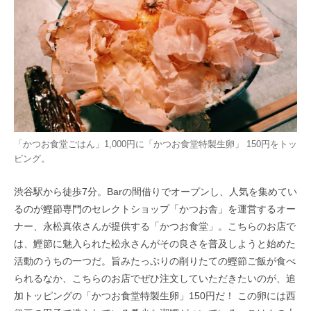
「かつお食堂ごはん」1,000円に「かつお食堂特製生卵」 150円をトッ
ピング。
渋谷駅から徒歩7分。Barの間借りでオープンし、人気を集めてい
るのが鰹節専門のセレクトショップ「かつお舎」を運営するオー
ナー、永松真依さんが提供する「かつお食堂」。こちらのお店で
は、鰹節に魅入られた松永さんがその良さを普及しようと始めた
活動のうちの一つだ。旨みたっぷりの削りたての鰹節ご飯が食べ
られるなか、こちらのお店でぜひ注文していただきたいのが、追
加トッピングの「かつお食堂特製生卵」150円だ！ この卵には西