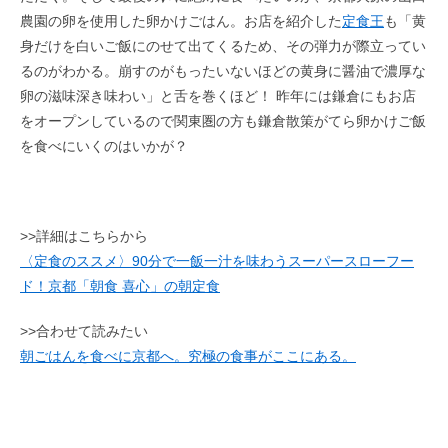
農園の卵を使用した卵かけごはん。お店を紹介した
定食王
も「黄
身だけを白いご飯にのせて出てくるため、その弾力が際立ってい
るのがわかる。崩すのがもったいないほどの黄身に醤油で濃厚な
卵の滋味深き味わい」と舌を巻くほど！ 昨年には鎌倉にもお店
をオープンしているので関東圏の方も鎌倉散策がてら卵かけご飯
を食べにいくのはいかが？
>>詳細はこちらから
〈定食のススメ〉90分で一飯一汁を味わうスーパースローフー
ド！京都「朝食 喜心」の朝定食
>>合わせて読みたい
朝ごはんを食べに京都へ。究極の食事がここにある。