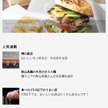
食べログ 百名店の味が、並ばず届く!?「ロケットナウ」のデリバリーで
楽しむおうち名店ごはん
PR
人気連載
噂の新店
おいしいモノ好きが、今注目する店
秋山具義の今月のオスス麺
麺マニアの秋山具義さんが注目麺を紹介
食べログ3.5以下のうまい店
3.5以下でも、おいしいお店はたくさんあるんです！