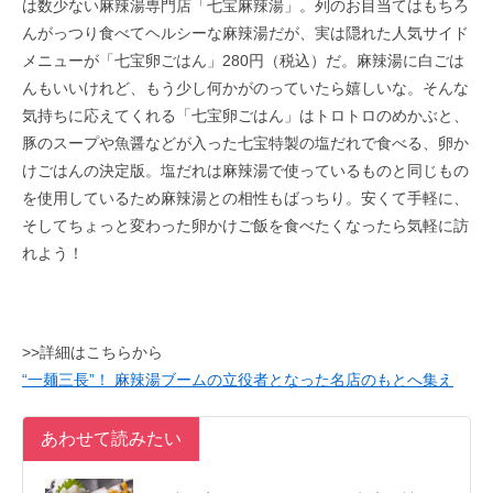
は数少ない麻辣湯専門店「七宝麻辣湯」。列のお目当てはもちろ
んがっつり食べてヘルシーな麻辣湯だが、実は隠れた人気サイド
メニューが「七宝卵ごはん」280円（税込）だ。麻辣湯に白ごは
んもいいけれど、もう少し何かがのっていたら嬉しいな。そんな
気持ちに応えてくれる「七宝卵ごはん」はトロトロのめかぶと、
豚のスープや魚醤などが入った七宝特製の塩だれで食べる、卵か
けごはんの決定版。塩だれは麻辣湯で使っているものと同じもの
を使用しているため麻辣湯との相性もばっちり。安くて手軽に、
そしてちょっと変わった卵かけご飯を食べたくなったら気軽に訪
れよう！
>>詳細はこちらから
“一麺三長”！ 麻辣湯ブームの立役者となった名店のもとへ集え
あわせて読みたい