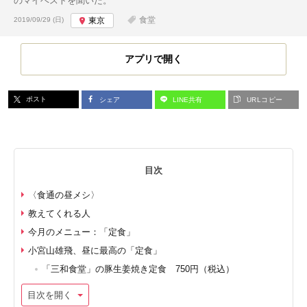
のマイベストを聞いた。
投稿日:
食堂
2019/09/29 (日)
東京
アプリで開く
ポスト
シェア
LINE共有
URLコピー
目次
〈食通の昼メシ〉
教えてくれる人
今月のメニュー：「定食」
小宮山雄飛、昼に最高の「定食」
「三和食堂」の豚生姜焼き定食 750円（税込）
目次を開く