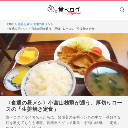
HOME
最新記事
食通の昼メシ
〈食通の昼メシ〉小宮山雄飛が通う、厚切りロースの「生姜焼き定食」
〈食通の昼メシ〉小宮山雄飛が通う、厚切りロー
スの「生姜焼き定食」
食べロググルメ著名人たちに、普段着の定番ランチの中で一番好きな
店を教えてもらう連載。音楽界のグルメ番長・小宮山雄飛に「定食」