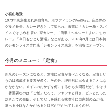
小宮山雄飛
1973年東京生まれ原宿育ち。ホフディランのVo&Key。音楽界の
グルメ番長。カレー好きとして知られ、著書に「カレー粉・スパ
イスではじめる 旨い! 家カレー」「簡単！ヘルシー！まいにちカ
レー」「今日もひとり酒場」などがある。2018年9月には日本初
のレモンライス専門店「レモンライス東京」を渋谷にオープン。
今月のメニュー：「定食」
新米のシーズンになると、無性に定食が食べたくなる。定食とい
うのは構成する要素が多く、その分、理想形に出会えることはな
かなかない。メインのおかずを何にするかも大問題だが、やはり
一番重要なのは「ご飯」だろう。ツヤツヤと輝き、ピンとたった
炊きたての白飯。そしてだしを感じる味噌汁に自家製のぬか漬、
選べる小鉢なんかがあると目尻が下がってしまうのだ。