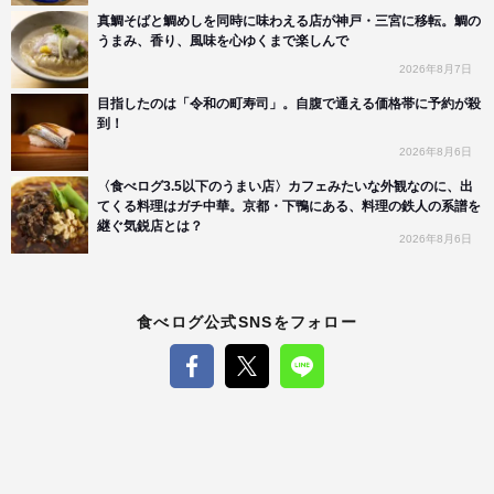
真鯛そばと鯛めしを同時に味わえる店が神戸・三宮に移転。鯛の
うまみ、香り、風味を心ゆくまで楽しんで
2026年8月7日
目指したのは「令和の町寿司」。自腹で通える価格帯に予約が殺
到！
2026年8月6日
〈食べログ3.5以下のうまい店〉カフェみたいな外観なのに、出
てくる料理はガチ中華。京都・下鴨にある、料理の鉄人の系譜を
継ぐ気鋭店とは？
2026年8月6日
食べログ公式SNSをフォロー