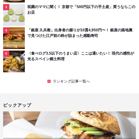
祇園のママに聞く！ 京都で「500円以下の手土産」買うならこの
お店
「銀座 久兵衛」出身者の握りが10貫4,950円〜！ 銀座の路地裏
で見つけた江戸前の粋が詰まった感動寿司
〈食べログ3.5以下のうまい店〉ここは通いたい！ 現代の感性が
光るスペイン郷土料理
ランキング記事一覧へ
ピックアップ