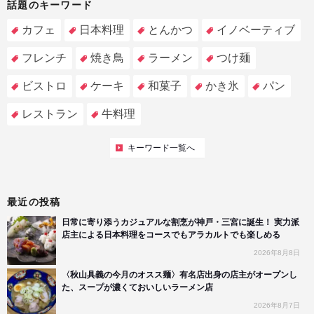
話題のキーワード
カフェ
日本料理
とんかつ
イノベーティブ
フレンチ
焼き鳥
ラーメン
つけ麺
ビストロ
ケーキ
和菓子
かき氷
パン
レストラン
牛料理
キーワード一覧へ
最近の投稿
日常に寄り添うカジュアルな割烹が神戸・三宮に誕生！ 実力派
店主による日本料理をコースでもアラカルトでも楽しめる
2026年8月8日
〈秋山具義の今月のオスス麺〉有名店出身の店主がオープンし
た、スープが濃くておいしいラーメン店
2026年8月7日