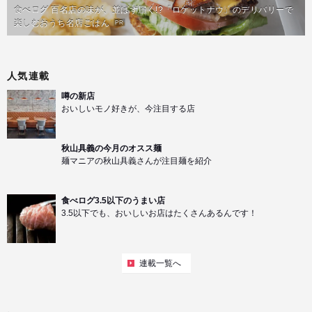
食べログ 百名店の味が、並ばず届く!?「ロケットナウ」のデリバリーで
楽しむおうち名店ごはん
PR
人気連載
噂の新店
おいしいモノ好きが、今注目する店
秋山具義の今月のオスス麺
麺マニアの秋山具義さんが注目麺を紹介
食べログ3.5以下のうまい店
3.5以下でも、おいしいお店はたくさんあるんです！
連載一覧へ