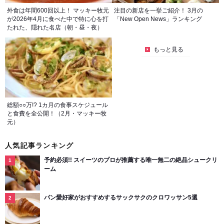
外食は年間600回以上！ マッキー牧元
注目の新店を一挙ご紹介！ 3月の
が2026年4月に食べた中で特に心を打
「New Open News」ランキング
たれた、隠れた名店（朝・昼・夜）
もっと見る
総額○○万!? 1カ月の食事スケジュール
と食費を全公開！（2月・マッキー牧
元）
人気記事ランキング
予約必須!! スイーツのプロが推薦する唯一無二の絶品シュークリ
ーム
パン愛好家がおすすめするサックサクのクロワッサン5選