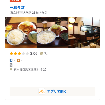
三和食堂
[東京] 学芸大学駅 233m / 食堂
3.06
3
人
-
-
-
東京都目黒区鷹番3-19-20
アプリで開く