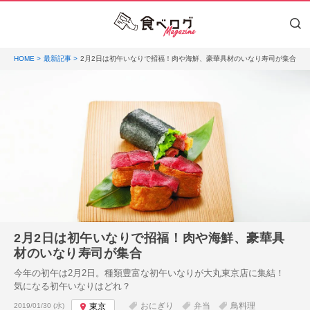
HOME
最新記事
2月2日は初午いなりで招福！肉や海鮮、豪華具材のいなり寿司が集合
2月2日は初午いなりで招福！肉や海鮮、豪華具
材のいなり寿司が集合
今年の初午は2月2日。種類豊富な初午いなりが大丸東京店に集結！
気になる初午いなりはどれ？
投稿日:
おにぎり
弁当
鳥料理
2019/01/30 (水)
東京