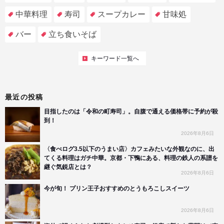
中華料理
寿司
スープカレー
甘味処
バー
立ち食いそば
キーワード一覧へ
最近の投稿
目指したのは「令和の町寿司」。自腹で通える価格帯に予約が殺
到！
2026年8月6日
〈食べログ3.5以下のうまい店〉カフェみたいな外観なのに、出
てくる料理はガチ中華。京都・下鴨にある、料理の鉄人の系譜を
継ぐ気鋭店とは？
2026年8月6日
今が旬！ プリン王子おすすめのとうもろこしスイーツ
2026年8月6日