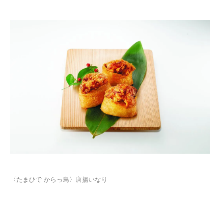
〈たまひで からっ鳥〉唐揚いなり