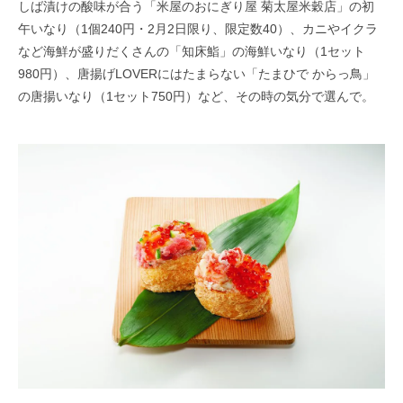
しば漬けの酸味が合う「米屋のおにぎり屋 菊太屋米穀店」の初
午いなり（1個240円・2月2日限り、限定数40）、カニやイクラ
など海鮮が盛りだくさんの「知床鮨」の海鮮いなり（1セット
980円）、唐揚げLOVERにはたまらない「たまひで からっ鳥」
の唐揚いなり（1セット750円）など、その時の気分で選んで。