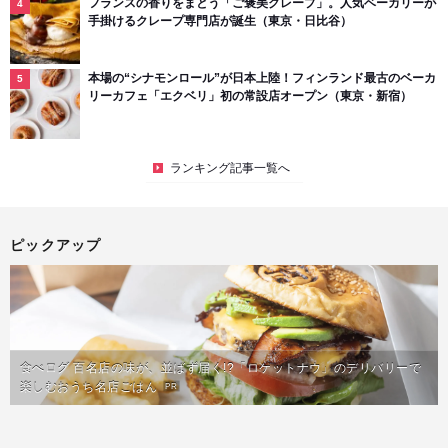
フランスの香りをまとう「ご褒美クレープ」。人気ベーカリーが
手掛けるクレープ専門店が誕生（東京・日比谷）
本場の“シナモンロール”が日本上陸！フィンランド最古のベーカ
リーカフェ「エクベリ」初の常設店オープン（東京・新宿）
ランキング記事一覧へ
ピックアップ
食べログ 百名店の味が、並ばず届く!?「ロケットナウ」のデリバリーで
楽しむおうち名店ごはん
PR