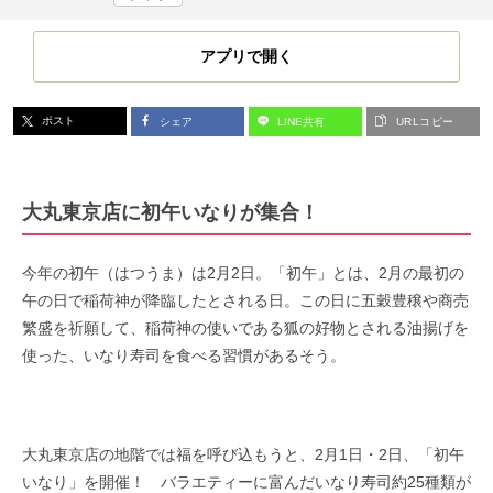
アプリで開く
ポスト
シェア
LINE共有
URLコピー
大丸東京店に初午いなりが集合！
今年の初午（はつうま）は2月2日。「初午」とは、2月の最初の
午の日で稲荷神が降臨したとされる日。この日に五穀豊穣や商売
繁盛を祈願して、稲荷神の使いである狐の好物とされる油揚げを
使った、いなり寿司を食べる習慣があるそう。
大丸東京店の地階では福を呼び込もうと、2月1日・2日、「初午
いなり」を開催！ バラエティーに富んだいなり寿司約25種類が