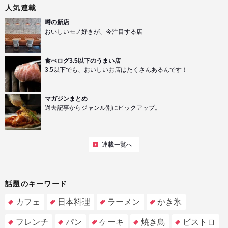
人気連載
噂の新店
おいしいモノ好きが、今注目する店
食べログ3.5以下のうまい店
3.5以下でも、おいしいお店はたくさんあるんです！
マガジンまとめ
過去記事からジャンル別にピックアップ。
連載一覧へ
話題のキーワード
カフェ
日本料理
ラーメン
かき氷
フレンチ
パン
ケーキ
焼き鳥
ビストロ