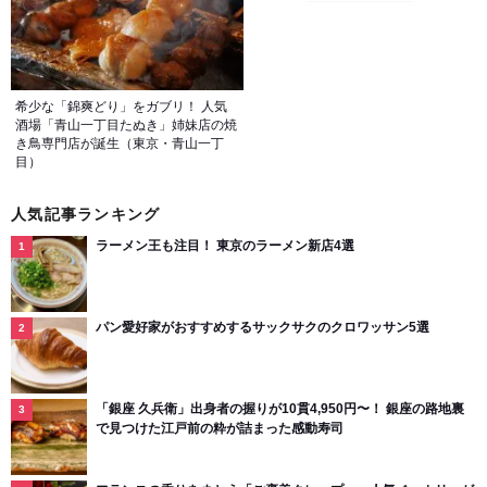
希少な「錦爽どり」をガブリ！ 人気
酒場「青山一丁目たぬき」姉妹店の焼
き鳥専門店が誕生（東京・青山一丁
目）
人気記事ランキング
ラーメン王も注目！ 東京のラーメン新店4選
パン愛好家がおすすめするサックサクのクロワッサン5選
「銀座 久兵衛」出身者の握りが10貫4,950円〜！ 銀座の路地裏
で見つけた江戸前の粋が詰まった感動寿司