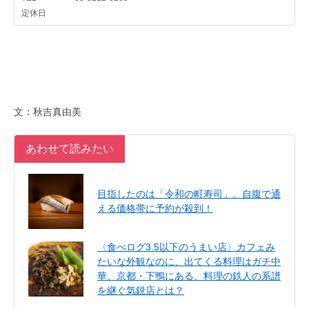
文：秋吉真由美
あわせて読みたい
目指したのは「令和の町寿司」。自腹で通
える価格帯に予約が殺到！
〈食べログ3.5以下のうまい店〉カフェみ
たいな外観なのに、出てくる料理はガチ中
華。京都・下鴨にある、料理の鉄人の系譜
を継ぐ気鋭店とは？