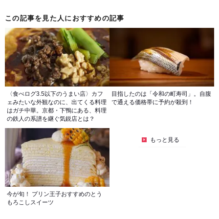
この記事を見た人におすすめの記事
〈食べログ3.5以下のうまい店〉カフ
目指したのは「令和の町寿司」。自腹
ェみたいな外観なのに、出てくる料理
で通える価格帯に予約が殺到！
はガチ中華。京都・下鴨にある、料理
の鉄人の系譜を継ぐ気鋭店とは？
もっと見る
今が旬！ プリン王子おすすめのとう
もろこしスイーツ