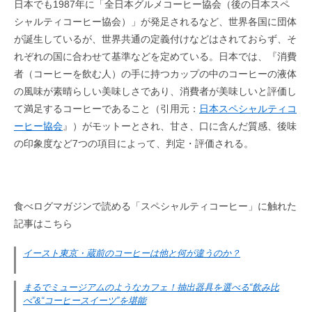
日本でも1987年に「全日本グルメコーヒー協会（後の日本スペ
シャルティコーヒー協会）」が発足されるなど、世界各国に団体
が誕生しているが、世界共通の定義付けなどはされておらず、そ
れぞれの国に合わせて基準などを定めている。日本では、『消費
者（コーヒーを飲む人）の手に持つカップの中のコーヒーの液体
の風味が素晴らしい美味しさであり、消費者が美味しいと評価し
て満足するコーヒーであること（引用元：
日本スペシャルティコ
ーヒー協会
』）がモットーとされ、甘さ、口に含んだ質感、後味
の印象度など7つの項目によって、判定・評価される。
食べログマガジンで読める「スペシャルティコーヒー」に触れた
記事はこちら
イースト東京・蔵前のコーヒーは他と何が違うのか？
まるでミュージアムのようなカフェ！抽出器具を選べる“飲み比
べ”&“コーヒースイーツ”を堪能