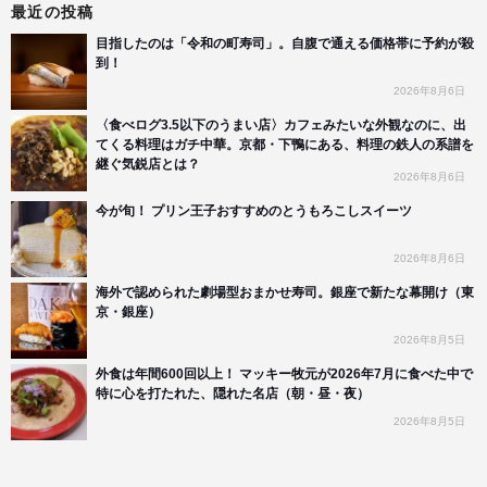
最近の投稿
目指したのは「令和の町寿司」。自腹で通える価格帯に予約が殺
到！
2026年8月6日
〈食べログ3.5以下のうまい店〉カフェみたいな外観なのに、出
てくる料理はガチ中華。京都・下鴨にある、料理の鉄人の系譜を
継ぐ気鋭店とは？
2026年8月6日
今が旬！ プリン王子おすすめのとうもろこしスイーツ
2026年8月6日
海外で認められた劇場型おまかせ寿司。銀座で新たな幕開け（東
京・銀座）
2026年8月5日
外食は年間600回以上！ マッキー牧元が2026年7月に食べた中で
特に心を打たれた、隠れた名店（朝・昼・夜）
2026年8月5日