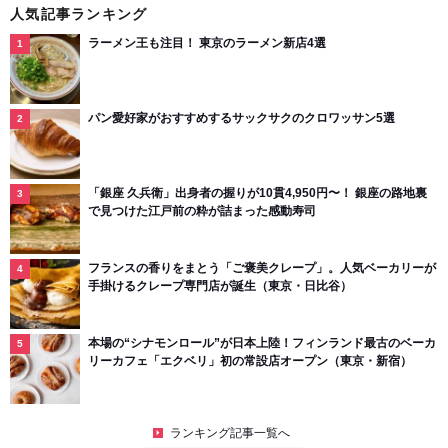
人気記事ランキング
ラーメン王も注目！ 東京のラーメン新店4選
パン愛好家がおすすめするサックサクのクロワッサン5選
「銀座 久兵衛」出身者の握りが10貫4,950円〜！ 銀座の路地裏
で見つけた江戸前の粋が詰まった感動寿司
フランスの香りをまとう「ご褒美クレープ」。人気ベーカリーが
手掛けるクレープ専門店が誕生（東京・日比谷）
本場の“シナモンロール”が日本上陸！フィンランド最古のベーカ
リーカフェ「エクベリ」初の常設店オープン（東京・新宿）
ランキング記事一覧へ