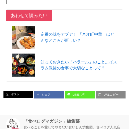
あわせて読みたい
定番の味をアプデ！ 「ネオ町中華」はど
んなところが新しい？
知っておきたい「ハラール」のこと。イス
ラム教徒の食事で大切なことって？
ポスト
シェア
LINE共有
URLコピー
「食べログマガジン」編集部
食べることを愛してやまない食いしん坊集団。食べログ人気店