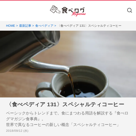
HOME
最新記事
食べペディア
〈食べペディア 131〉スペシャルティコーヒー
〈食べペディア 131〉スペシャルティコーヒー
ベーシックからトレンドまで。食にまつわる用語を解説する『食べロ
グマガジン食事典』。
世界で異なるコーヒーの新しい概念「スペシャルティコーヒー」
投稿日:
2018/09/12 (水)