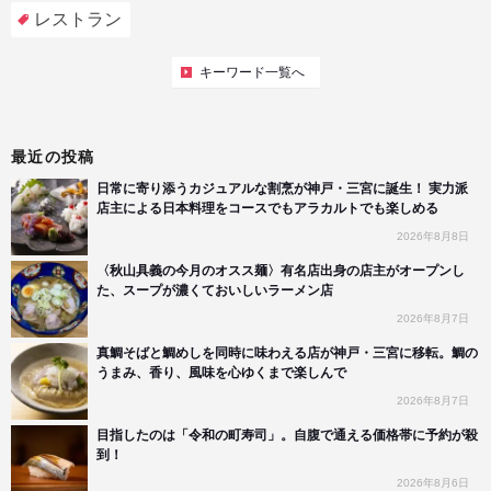
レストラン
キーワード一覧へ
最近の投稿
日常に寄り添うカジュアルな割烹が神戸・三宮に誕生！ 実力派
店主による日本料理をコースでもアラカルトでも楽しめる
2026年8月8日
〈秋山具義の今月のオスス麺〉有名店出身の店主がオープンし
た、スープが濃くておいしいラーメン店
2026年8月7日
真鯛そばと鯛めしを同時に味わえる店が神戸・三宮に移転。鯛の
うまみ、香り、風味を心ゆくまで楽しんで
2026年8月7日
目指したのは「令和の町寿司」。自腹で通える価格帯に予約が殺
到！
2026年8月6日