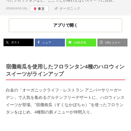
ったフロランタンなど、ここでしか味わえないスイーツに注目。
投稿日:
オーガニック
2018/10/16 (火)
東京
アプリで開く
ポスト
シェア
LINE共有
URLコピー
宿儺南瓜を使用したフロランタン4種のハロウィン
スイーツがラインアップ
白金の「オーガニックライフ・レストラン アニバーサリーガー
デン」で人気を集めるグルテンフリーデザートに、ハロウィンス
イーツが登場。“宿儺南瓜（すくなかぼちゃ）”を使ったフロラン
タンをはじめ、4種類の新メニューが仲間入り。