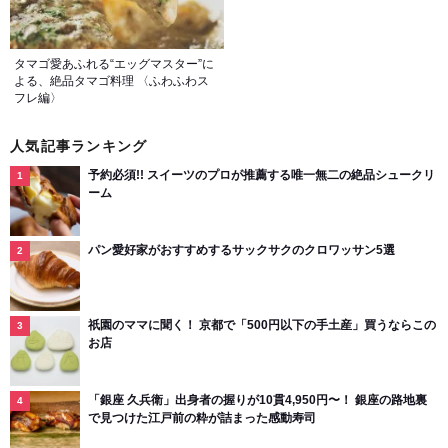
タマゴ愛あふれる“エッグマスター”に
よる、絶品タマゴ料理 〈ふわふわス
フレ編〉
人気記事ランキング
予約必須!! スイーツのプロが推薦する唯一無二の絶品シュークリ
ーム
パン愛好家がおすすめするサックサクのクロワッサン5選
祇園のママに聞く！ 京都で「500円以下の手土産」買うならこの
お店
「銀座 久兵衛」出身者の握りが10貫4,950円〜！ 銀座の路地裏
で見つけた江戸前の粋が詰まった感動寿司