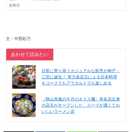
文：中西彩乃
あわせて読みたい
日常に寄り添うカジュアルな割烹が神戸・
三宮に誕生！ 実力派店主による日本料理
をコースでもアラカルトでも楽しめる
〈秋山具義の今月のオスス麺〉有名店出身
の店主がオープンした、スープが濃くてお
いしいラーメン店