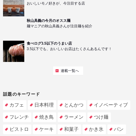
おいしいモノ好きが、今注目する店
秋山具義の今月のオスス麺
麺マニアの秋山具義さんが注目麺を紹介
食べログ3.5以下のうまい店
3.5以下でも、おいしいお店はたくさんあるんです！
連載一覧へ
話題のキーワード
カフェ
日本料理
とんかつ
イノベーティブ
フレンチ
焼き鳥
ラーメン
つけ麺
ビストロ
ケーキ
和菓子
かき氷
パン