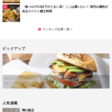
〈食べログ3.5以下のうまい店〉ここは通いたい！ 現代の感性が
光るスペイン郷土料理
ランキング記事一覧へ
ピックアップ
食べログ 百名店の味が、並ばず届く!?「ロケットナウ」のデリバリーで
楽しむおうち名店ごはん
PR
人気連載
噂の新店