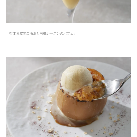
「打木赤皮甘栗南瓜と有機レーズンのパフェ」