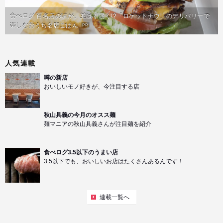
食べログ 百名店の味が、並ばず届く!?「ロケットナウ」のデリバリーで
楽しむおうち名店ごはん
PR
人気連載
噂の新店
おいしいモノ好きが、今注目する店
秋山具義の今月のオスス麺
麺マニアの秋山具義さんが注目麺を紹介
食べログ3.5以下のうまい店
3.5以下でも、おいしいお店はたくさんあるんです！
連載一覧へ