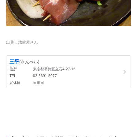
出典：
越前屋
さん