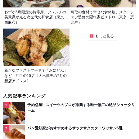
わずか6席限定の特等席。フレンチの
鳥取の食材で幸せな食体験。スターシ
美意識が光る次世代の和食店（東京・
ェフ監修の隠れ家ビストロ（東京・恵
西麻布）
比寿）
もっと見る
新たなファストフード？「おにどん」
など、注目の10店〈大木淳夫の7月の
新店アドレス〉
人気記事ランキング
予約必須!! スイーツのプロが推薦する唯一無二の絶品シュークリ
ーム
パン愛好家がおすすめするサックサクのクロワッサン5選