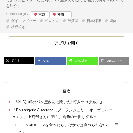
っぷりのビストロなど町のパン屋さんが教える地元のおすすめグルメ
を紹介。
投稿日:
2019/01/09 (水)
東京
神奈川
ダイニングバー
ビストロ
居酒屋
日本料理
焼肉
鉄板焼き
アプリで開く
ポスト
シェア
LINE共有
URLコピー
目次
【Vol.5】町のパン屋さんに聞いた｢行きつけグルメ｣
「Boulangerie Auvergne（ブーランジュリー オーヴェルニ
ュ）」井上克哉さんに聞く、葛飾の一押しグルメ
ここのホルモンを食べたら、ほかでは食べられない！「三
平」