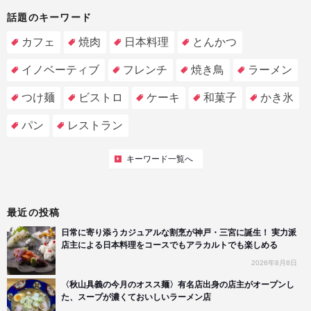
話題のキーワード
カフェ
焼肉
日本料理
とんかつ
イノベーティブ
フレンチ
焼き鳥
ラーメン
つけ麺
ビストロ
ケーキ
和菓子
かき氷
パン
レストラン
キーワード一覧へ
最近の投稿
日常に寄り添うカジュアルな割烹が神戸・三宮に誕生！ 実力派
店主による日本料理をコースでもアラカルトでも楽しめる
2026年8月8日
〈秋山具義の今月のオスス麺〉有名店出身の店主がオープンし
た、スープが濃くておいしいラーメン店