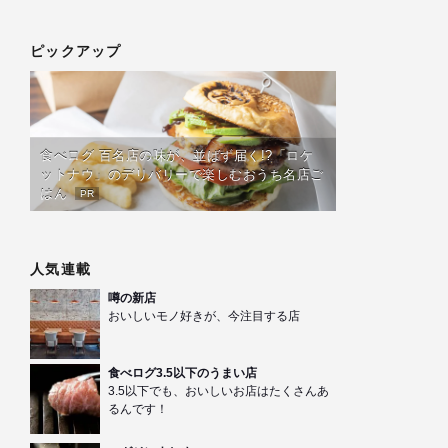
ピックアップ
食べログ 百名店の味が、並ばず届く!?「ロケ
ットナウ」のデリバリーで楽しむおうち名店ご
はん
PR
人気連載
噂の新店
おいしいモノ好きが、今注目する店
食べログ3.5以下のうまい店
3.5以下でも、おいしいお店はたくさんあ
るんです！