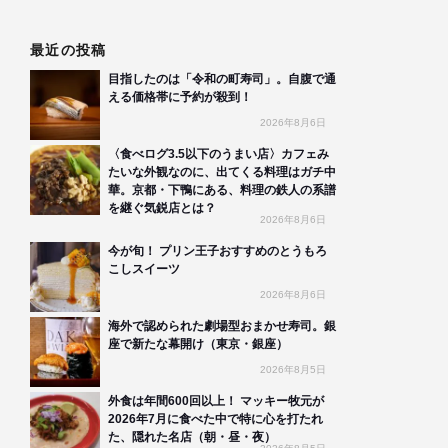
最近の投稿
目指したのは「令和の町寿司」。自腹で通
える価格帯に予約が殺到！
2026年8月6日
〈食べログ3.5以下のうまい店〉カフェみ
たいな外観なのに、出てくる料理はガチ中
華。京都・下鴨にある、料理の鉄人の系譜
を継ぐ気鋭店とは？
2026年8月6日
今が旬！ プリン王子おすすめのとうもろ
こしスイーツ
2026年8月6日
海外で認められた劇場型おまかせ寿司。銀
座で新たな幕開け（東京・銀座）
2026年8月5日
外食は年間600回以上！ マッキー牧元が
2026年7月に食べた中で特に心を打たれ
た、隠れた名店（朝・昼・夜）