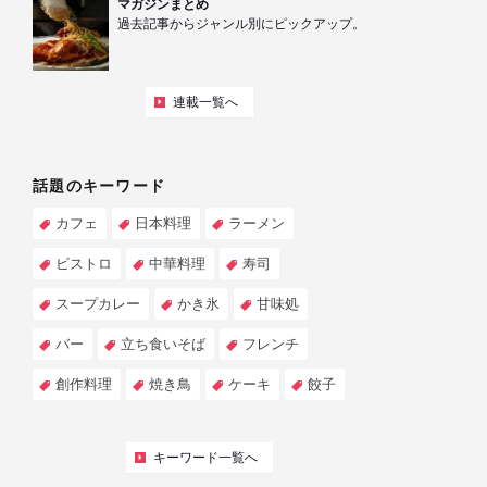
マガジンまとめ
過去記事からジャンル別にピックアップ。
連載一覧へ
話題のキーワード
カフェ
日本料理
ラーメン
ビストロ
中華料理
寿司
スープカレー
かき氷
甘味処
バー
立ち食いそば
フレンチ
創作料理
焼き鳥
ケーキ
餃子
キーワード一覧へ