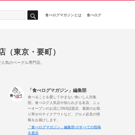
食べログマガジンとは
食べログ
検
索
店（東京・要町）
で人気のベーグル専門店。
「食べログマガジン」編集部
食べることを愛してやまない食いしん坊集
団。食べログ人気店や知られざる名店、ニュ
ーオープンのお店にSNS話題店、最新のお取
り寄せやテイクアウトなど、グルメ必見の情
報をお届けします。
「食べログマガジン」編集部 のすべての投稿
を表示