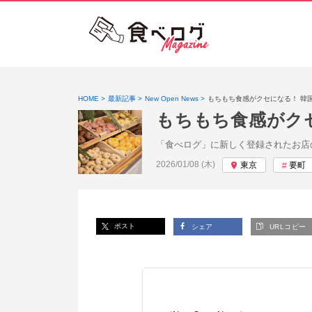
HOME
最新記事
New Open News
もちもち食感がクセになる！ 韓
もちもち食感がク
「食べログ」に新しく登録されたお店
投稿日:
2026/01/08 (木)
東京
要町
ポスト
シェア
URLコピー