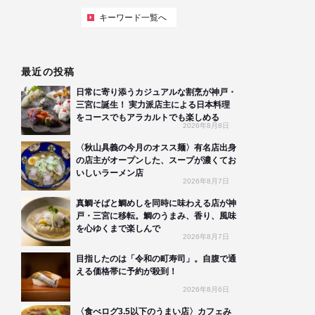
キーワード一覧へ
最近の投稿
日常に寄り添うカジュアルな割烹が神戸・
三宮に誕生！ 実力派店主による日本料理
をコースでもアラカルトでも楽しめる
2026年8月8日
〈秋山具義の今月のオスス麺〉有名店出身
の店主がオープンした、スープが濃くてお
いしいラーメン店
2026年8月7日
真鯛そばと鯛めしを同時に味わえる店が神
戸・三宮に移転。鯛のうまみ、香り、風味
を心ゆくまで楽しんで
2026年8月7日
目指したのは「令和の町寿司」。自腹で通
える価格帯に予約が殺到！
2026年8月6日
〈食べログ3.5以下のうまい店〉カフェみ