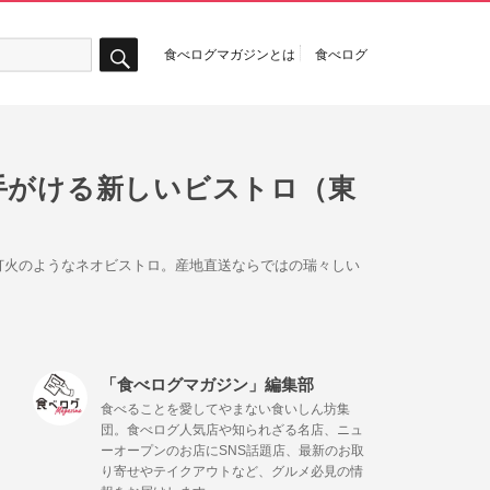
食べログマガジンとは
食べログ
検
索
手がける新しいビストロ（東
灯火のようなネオビストロ。産地直送ならではの瑞々しい
「食べログマガジン」編集部
食べることを愛してやまない食いしん坊集
団。食べログ人気店や知られざる名店、ニュ
ーオープンのお店にSNS話題店、最新のお取
り寄せやテイクアウトなど、グルメ必見の情