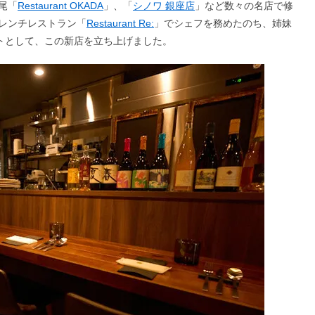
尾「
Restaurant OKADA
」、「
シノワ 銀座店
」など数々の名店で修
レンチレストラン「
Restaurant Re:
」でシェフを務めたのち、姉妹
クトとして、この新店を立ち上げました。