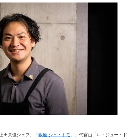
上田真也シェフ。「
銀座 シェ・トモ
」、代官山「ル・ジュー・ド