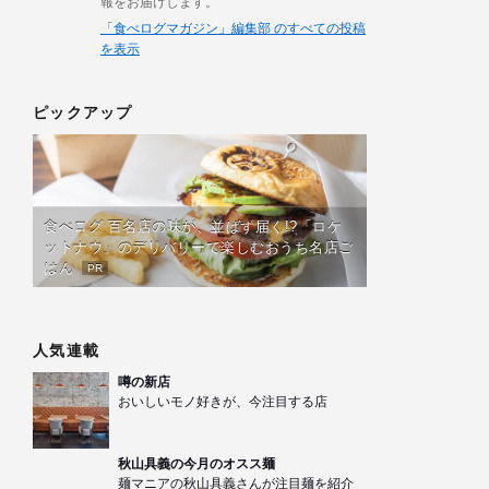
報をお届けします。
「食べログマガジン」編集部 のすべての投稿
を表示
ピックアップ
食べログ 百名店の味が、並ばず届く!?「ロケ
ットナウ」のデリバリーで楽しむおうち名店ご
はん
PR
人気連載
噂の新店
おいしいモノ好きが、今注目する店
秋山具義の今月のオスス麺
麺マニアの秋山具義さんが注目麺を紹介