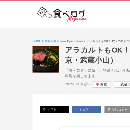
HOME
最新記事
New Open News
アラカルトもOK！ 数々の名店
アラカルトもOK
京・武蔵小山）
「食べログ」に新しく登録されたお店
料理を楽しめます。
投稿日:
2025/12/16 (火)
東京
武蔵
ポスト
シェア
URLコピー