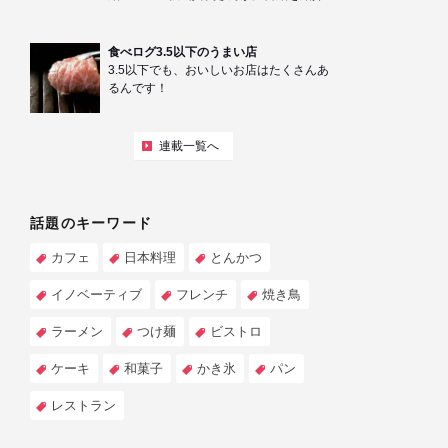
食べログ3.5以下のうまい店
3.5以下でも、おいしいお店はたくさんあ
るんです！
連載一覧へ
話題のキーワード
カフェ
日本料理
とんかつ
イノベーティブ
フレンチ
焼き鳥
ラーメン
つけ麺
ビストロ
ケーキ
和菓子
かき氷
パン
レストラン