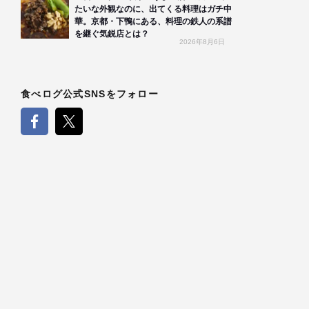
たいな外観なのに、出てくる料理はガチ中
華。京都・下鴨にある、料理の鉄人の系譜
を継ぐ気鋭店とは？
2026年8月6日
食べログ公式SNSをフォロー