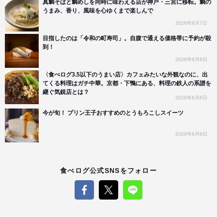
真鯛そばと鯛めしを同時に味わえる店が神戸・三宮に移転。鯛の
うまみ、香り、風味を心ゆくまで楽しんで
2026年8月7日
目指したのは「令和の町寿司」。自腹で通える価格帯に予約が殺
到！
2026年8月6日
〈食べログ3.5以下のうまい店〉カフェみたいな外観なのに、出
てくる料理はガチ中華。京都・下鴨にある、料理の鉄人の系譜を
継ぐ気鋭店とは？
2026年8月6日
今が旬！ プリン王子おすすめのとうもろこしスイーツ
2026年8月6日
食べログ公式SNSをフォロー