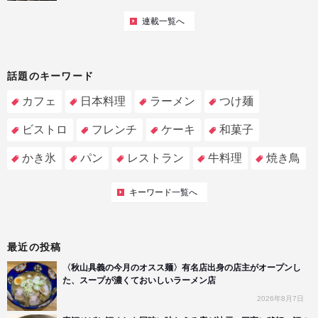
連載一覧へ
話題のキーワード
カフェ
日本料理
ラーメン
つけ麺
ビストロ
フレンチ
ケーキ
和菓子
かき氷
パン
レストラン
牛料理
焼き鳥
キーワード一覧へ
最近の投稿
〈秋山具義の今月のオスス麺〉有名店出身の店主がオープンし
た、スープが濃くておいしいラーメン店
2026年8月7日