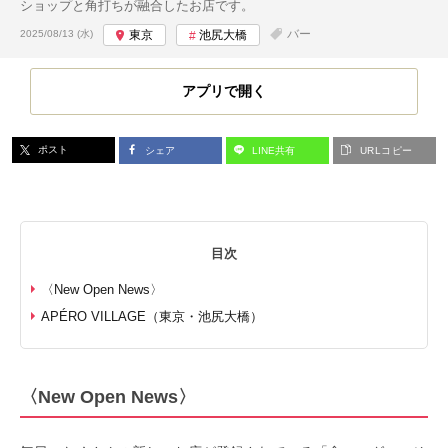
ショップと角打ちが融合したお店です。
投稿日:
バー
2025/08/13 (水)
東京
池尻大橋
アプリで開く
ポスト
シェア
LINE共有
URLコピー
目次
〈New Open News〉
APÉRO VILLAGE（東京・池尻大橋）
〈New Open News〉