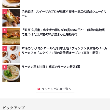
予約必須!! スイーツのプロが推薦する唯一無二の絶品シュークリ
ーム
「銀座 久兵衛」出身者の握りが10貫4,950円〜！ 銀座の路地裏
で見つけた江戸前の粋が詰まった感動寿司
本場の“シナモンロール”が日本上陸！フィンランド最古のベーカ
リーカフェ「エクベリ」初の常設店オープン（東京・新宿）
ラーメン王も注目！ 東京のラーメン新店4選
ランキング記事一覧へ
ピックアップ