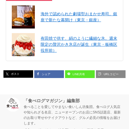
海外で認められた劇場型おまかせ寿司。銀
座で新たな幕開け（東京・銀座）
有田焼で供す、絹のように繊細な氷。週末
限定の贅沢かき氷店が誕生（東京・板橋区
役所前）
ポスト
シェア
LINE共有
URLコピー
「食べログマガジン」編集部
食べることを愛してやまない食いしん坊集団。食べログ人気店
や知られざる名店、ニューオープンのお店にSNS話題店、最新
のお取り寄せやテイクアウトなど、グルメ必見の情報をお届け
します。