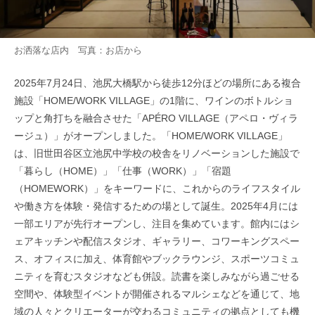
お洒落な店内 写真：お店から
2025年7月24日、池尻大橋駅から徒歩12分ほどの場所にある複合
施設「HOME/WORK VILLAGE」の1階に、ワインのボトルショ
ップと角打ちを融合させた「APÉRO VILLAGE（アペロ・ヴィラ
ージュ）」がオープンしました。「HOME/WORK VILLAGE」
は、旧世田谷区立池尻中学校の校舎をリノベーションした施設で
「暮らし（HOME）」「仕事（WORK）」「宿題
（HOMEWORK）」をキーワードに、これからのライフスタイル
や働き方を体験・発信するための場として誕生。2025年4月には
一部エリアが先行オープンし、注目を集めています。館内にはシ
ェアキッチンや配信スタジオ、ギャラリー、コワーキングスペー
ス、オフィスに加え、体育館やブックラウンジ、スポーツコミュ
ニティを育むスタジオなども併設。読書を楽しみながら過ごせる
空間や、体験型イベントが開催されるマルシェなどを通じて、地
域の人々とクリエーターが交わるコミュニティの拠点としても機