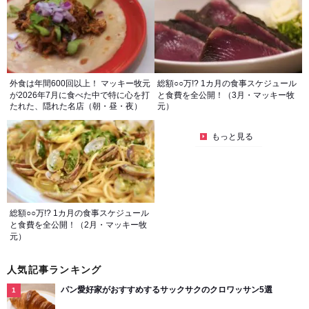
外食は年間600回以上！ マッキー牧元
総額○○万!? 1カ月の食事スケジュール
が2026年7月に食べた中で特に心を打
と食費を全公開！（3月・マッキー牧
たれた、隠れた名店（朝・昼・夜）
元）
もっと見る
総額○○万!? 1カ月の食事スケジュール
と食費を全公開！（2月・マッキー牧
元）
人気記事ランキング
パン愛好家がおすすめするサックサクのクロワッサン5選