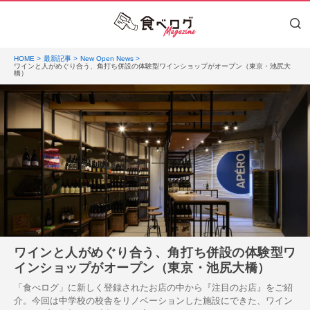
HOME
最新記事
New Open News
ワインと人がめぐり合う、角打ち併設の体験型ワインショップがオープン（東京・池尻大
橋）
ワインと人がめぐり合う、角打ち併設の体験型ワ
インショップがオープン（東京・池尻大橋）
「食べログ」に新しく登録されたお店の中から『注目のお店』をご紹
介。今回は中学校の校舎をリノベーションした施設にできた、ワイン