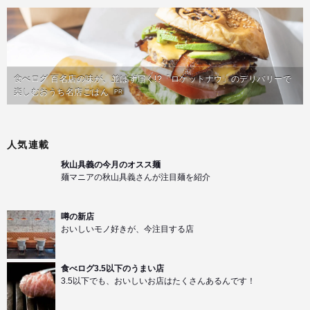
食べログ 百名店の味が、並ばず届く!?「ロケットナウ」のデリバリーで
楽しむおうち名店ごはん
PR
人気連載
秋山具義の今月のオスス麺
麺マニアの秋山具義さんが注目麺を紹介
噂の新店
おいしいモノ好きが、今注目する店
食べログ3.5以下のうまい店
3.5以下でも、おいしいお店はたくさんあるんです！