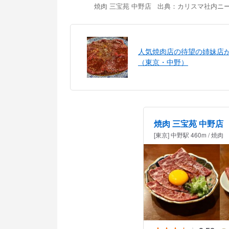
焼肉 三宝苑 中野店 出典：
カリスマ社内ニ
人気焼肉店の待望の姉妹店
（東京・中野）
焼肉 三宝苑 中野店
[東京] 中野駅 460m / 焼肉