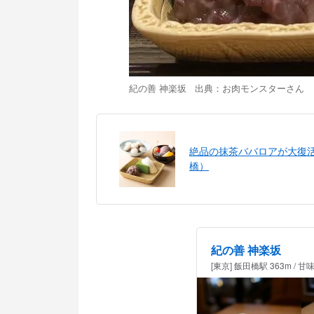
紀の善 神楽坂 出典：
お肉モンスター
さん
絶品の抹茶ババロアが大復活
橋）
紀の善 神楽坂
[東京] 飯田橋駅 363m / 甘