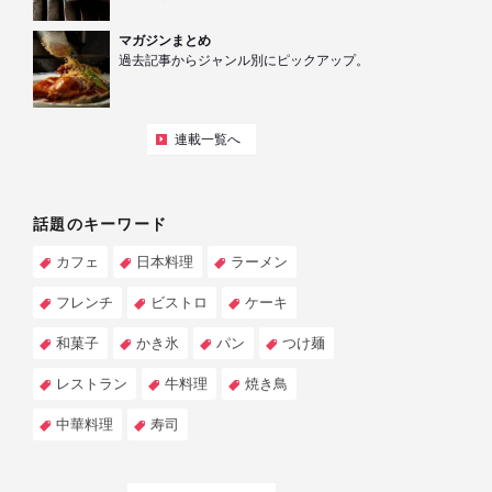
マガジンまとめ
過去記事からジャンル別にピックアップ。
連載一覧へ
話題のキーワード
カフェ
日本料理
ラーメン
フレンチ
ビストロ
ケーキ
和菓子
かき氷
パン
つけ麺
レストラン
牛料理
焼き鳥
中華料理
寿司