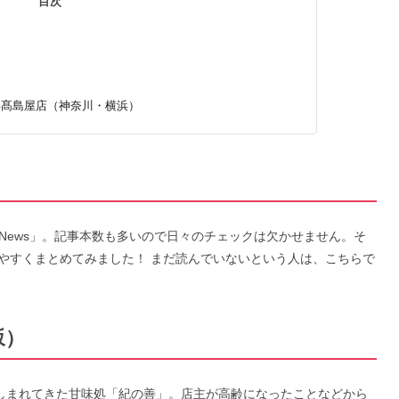
目次
）
横浜髙島屋店（神奈川・横浜）
n News」。記事本数も多いので日々のチェックは欠かせません。そ
やすくまとめてみました！ まだ読んでいないという人は、こちらで
坂）
親しまれてきた甘味処「紀の善」。店主が高齢になったことなどから