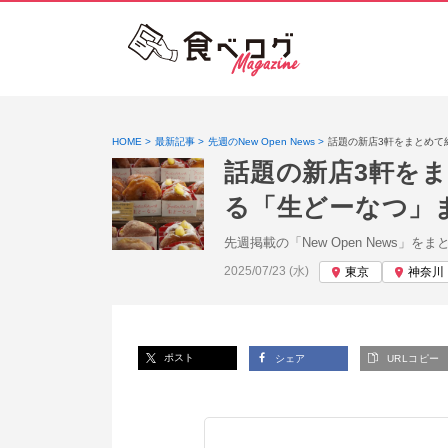
HOME
最新記事
先週のNew Open News
話題の新店3軒をまとめて
話題の新店3軒を
る「生どーなつ」
先週掲載の「New Open News」を
投稿日:
2025/07/23 (水)
東京
神奈川
ポスト
シェア
URLコピー