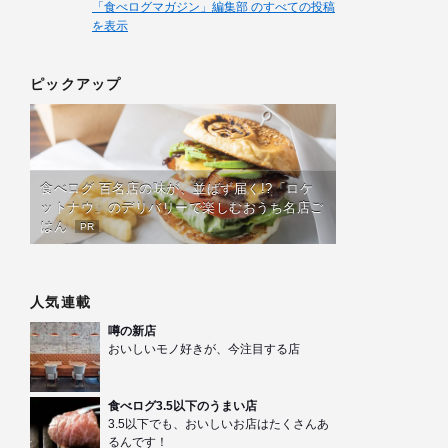
「食べログマガジン」編集部 のすべての投稿
を表示
ピックアップ
食べログ 百名店の味が、並ばず届く!?「ロケ
ットナウ」のデリバリーで楽しむおうち名店ご
はん
PR
人気連載
噂の新店
おいしいモノ好きが、今注目する店
食べログ3.5以下のうまい店
3.5以下でも、おいしいお店はたくさんあ
るんです！