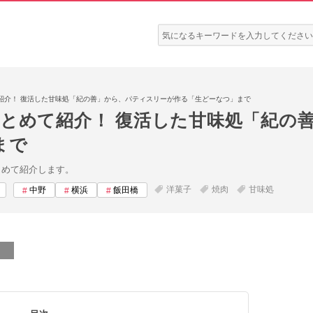
検
索:
紹介！ 復活した甘味処「紀の善」から、パティスリーが作る「生どーなつ」まで
まとめて紹介！ 復活した甘味処「紀の
まで
まとめて紹介します。
洋菓子
焼肉
甘味処
中野
横浜
飯田橋