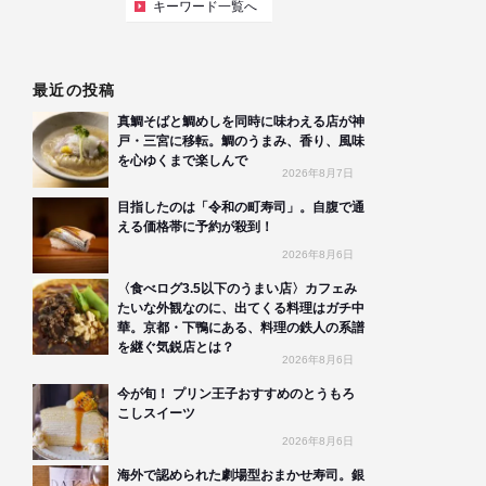
キーワード一覧へ
最近の投稿
真鯛そばと鯛めしを同時に味わえる店が神
戸・三宮に移転。鯛のうまみ、香り、風味
を心ゆくまで楽しんで
2026年8月7日
目指したのは「令和の町寿司」。自腹で通
える価格帯に予約が殺到！
2026年8月6日
〈食べログ3.5以下のうまい店〉カフェみ
たいな外観なのに、出てくる料理はガチ中
華。京都・下鴨にある、料理の鉄人の系譜
を継ぐ気鋭店とは？
2026年8月6日
今が旬！ プリン王子おすすめのとうもろ
こしスイーツ
2026年8月6日
海外で認められた劇場型おまかせ寿司。銀