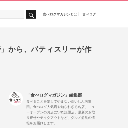
食べログマガジンとは
食べログ
検
索
善」から、パティスリーが作
「食べログマガジン」編集部
食べることを愛してやまない食いしん坊集
団。食べログ人気店や知られざる名店、ニュ
ーオープンのお店にSNS話題店、最新のお取
り寄せやテイクアウトなど、グルメ必見の情
報をお届けします。