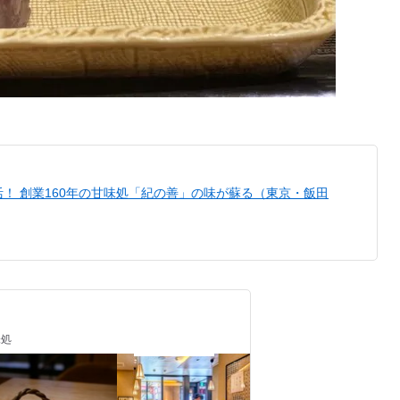
！ 創業160年の甘味処「紀の善」の味が蘇る（東京・飯田
味処