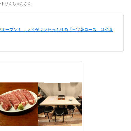
ートりんちゃん
さん
がオープン！ しょうがタレたっぷりの「三宝苑ロース」は必食