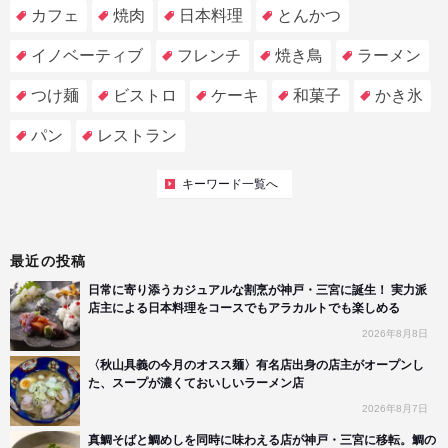
カフェ
焼肉
日本料理
とんかつ
イノベーティブ
フレンチ
焼き鳥
ラーメン
つけ麺
ビストロ
ケーキ
和菓子
かき氷
パン
レストラン
キーワード一覧へ
最近の投稿
日常に寄り添うカジュアルな割烹が神戸・三宮に誕生！ 実力派
店主による日本料理をコースでもアラカルトでも楽しめる
2026年8月8日
〈秋山具義の今月のオスス麺〉有名店出身の店主がオープンし
た、スープが濃くておいしいラーメン店
2026年8月7日
真鯛そばと鯛めしを同時に味わえる店が神戸・三宮に移転。鯛の