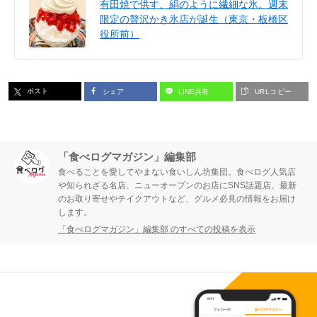
有田焼で供す、絹のように繊細な氷。週末
限定の贅沢かき氷店が誕生（東京・板橋区
役所前）
ポスト
シェア
LINE共有
URLコピー
「食べログマガジン」編集部
食べることを愛してやまない食いしん坊集団。食べログ人気店
や知られざる名店、ニューオープンのお店にSNS話題店、最新
のお取り寄せやテイクアウトなど、グルメ必見の情報をお届け
します。
「食べログマガジン」編集部 のすべての投稿を表示