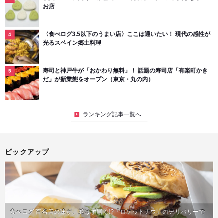
お店
〈食べログ3.5以下のうまい店〉ここは通いたい！ 現代の感性が
光るスペイン郷土料理
寿司と神戸牛が「おかわり無料」！ 話題の寿司店「有楽町かき
だ」が新業態をオープン（東京・丸の内）
ランキング記事一覧へ
ピックアップ
食べログ 百名店の味が、並ばず届く!?「ロケットナウ」のデリバリーで