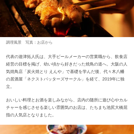
調理風景 写真：お店から
代表の遊津拓人氏は、大手ビールメーカーの営業職から、飲食店
経営の目標を掲げ、幼い頃から好きだった焼鳥の道へ。大阪の人
気焼鳥店「炭火焼とり えんや」で基礎を学んだ後、代々木八幡
の居酒屋「ネクストバッターズサークル」を経て、2019年に独
立。
おいしい料理とお酒を楽しみながら、店内の随所に遊び心やカル
チャーを感じさせる楽しい雰囲気のお店は、たちまち池尻大橋屈
指の人気店となりました。