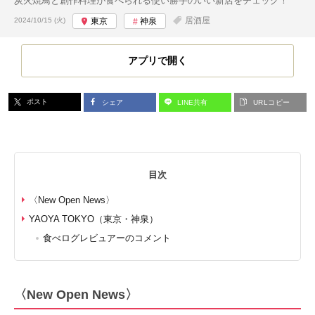
炭火焼鳥と創作料理が食べられる使い勝手のいい新店をチェック！
投稿日:
居酒屋
2024/10/15 (火)
東京
神泉
アプリで開く
ポスト
シェア
LINE共有
URLコピー
目次
〈New Open News〉
YAOYA TOKYO（東京・神泉）
食べログレビュアーのコメント
〈New Open News〉