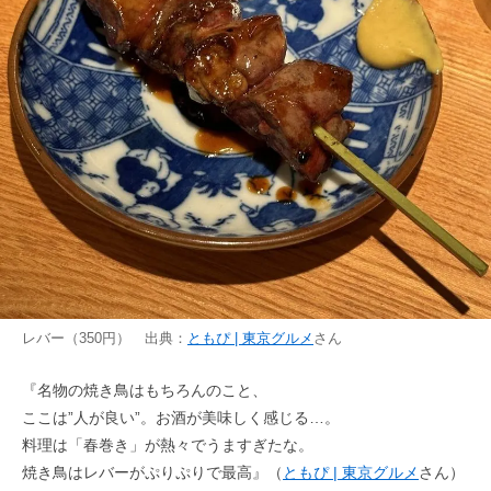
レバー（350円） 出典：
ともぴ | 東京グルメ
さん
『名物の焼き鳥はもちろんのこと、
ここは”人が良い”。お酒が美味しく感じる…。
料理は「春巻き」が熱々でうますぎたな。
焼き鳥はレバーがぷりぷりで最高』（
ともぴ | 東京グルメ
さん）