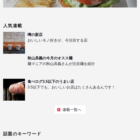
楽しむおうち名店ごはん
PR
人気連載
噂の新店
おいしいモノ好きが、今注目する店
秋山具義の今月のオスス麺
麺マニアの秋山具義さんが注目麺を紹介
食べログ3.5以下のうまい店
3.5以下でも、おいしいお店はたくさんあるんです！
連載一覧へ
話題のキーワード