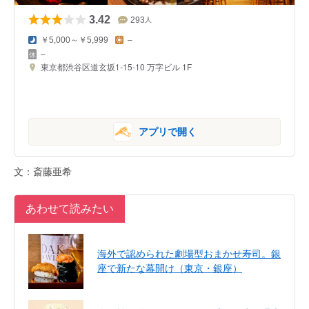
3.42
293
人
￥5,000～￥5,999
–
–
東京都渋谷区道玄坂1-15-10 万字ビル 1F
アプリで開く
文：斎藤亜希
あわせて読みたい
海外で認められた劇場型おまかせ寿司。銀
座で新たな幕開け（東京・銀座）