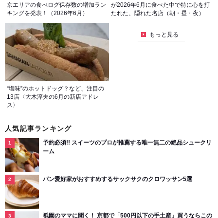
京エリアの食べログ保存数の増加ラン
が2026年6月に食べた中で特に心を打
キングを発表！（2026年6月）
たれた、隠れた名店（朝・昼・夜）
もっと見る
“塩味”のホットドッグ？など、注目の
13店〈大木淳夫の6月の新店アドレ
ス〉
人気記事ランキング
予約必須!! スイーツのプロが推薦する唯一無二の絶品シュークリ
ーム
パン愛好家がおすすめするサックサクのクロワッサン5選
祇園のママに聞く！ 京都で「500円以下の手土産」買うならこの