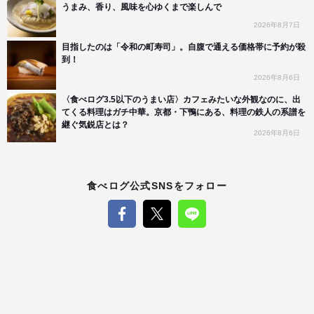
うまみ、香り、風味を心ゆくまで楽しんで
2026年8月7日
目指したのは「令和の町寿司」。自腹で通える価格帯に予約が殺
到！
2026年8月6日
〈食べログ3.5以下のうまい店〉カフェみたいな外観なのに、出
てくる料理はガチ中華。京都・下鴨にある、料理の鉄人の系譜を
継ぐ気鋭店とは？
2026年8月6日
食べログ公式SNSをフォロー