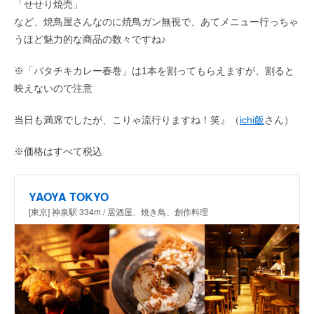
「せせり焼売」
など、焼鳥屋さんなのに焼鳥ガン無視で、あてメニュー行っちゃ
うほど魅力的な商品の数々ですね♪
※「バタチキカレー春巻」は1本を割ってもらえますが、割ると
映えないので注意
当日も満席でしたが、こりゃ流行りますね！笑』（
ichi飯
さん）
※価格はすべて税込
YAOYA TOKYO
[東京] 神泉駅 334m / 居酒屋、焼き鳥、創作料理