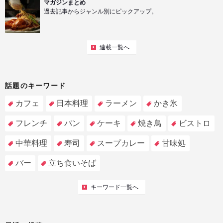
マガジンまとめ
過去記事からジャンル別にピックアップ。
連載一覧へ
話題のキーワード
カフェ
日本料理
ラーメン
かき氷
フレンチ
パン
ケーキ
焼き鳥
ビストロ
中華料理
寿司
スープカレー
甘味処
バー
立ち食いそば
キーワード一覧へ