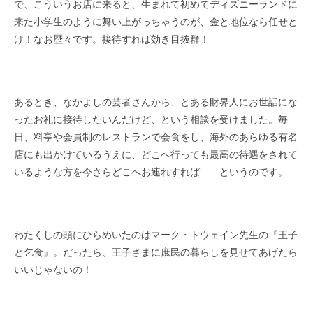
で、こういうお店に来ると、生まれて初めてディズニーランドに
来た小学生のように舞い上がっちゃうのが、金と地位なら任せと
け！なお歴々です。接待すれば効き目抜群！
あるとき、なかよしの芸者さんから、とある財界人にお世話にな
ったお礼に接待したいんだけど、という相談を受けました。毎
日、料亭や会員制のレストランで会食をし、海外のあらゆる有名
店にも出かけているうえに、どこへ行っても最高の待遇をされて
いるような方を今さらどこへお連れすれば……というのです。
わたくしの頭にひらめいたのはマーク・トウェイン先生の『王子
と乞食』。だったら、王子さまに庶民の暮らしを見せてあげたら
いいじゃないの！