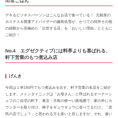
出世ごはん
デキるビジネスパーソンはこんなお店で食べている！
元銀座の
ホステス＆開運アドバイザーの藤島佑雪が、かつての同伴その他
の経験から見極めた「出世する店」を「おいしい理由」とともに
ご紹介！
No.4 エグゼクティブには料亭よりも喜ばれる、
軒下営業のもつ煮込み店
げんき
今回は１串150円でもつ煮込みを出す、軒下営業の名店をご紹介
します。メインダイニングは「お母さん」と呼ばれるオーナーシ
ェフのご自宅の軒下、東京・月島の狭〜い路地裏で、家の外にカ
ウンターを取り付け、椅子をギュウギュウに並べてるだけ。「庶
民の店でしょ？」と思われる方も多いと存じますが、それ、違い