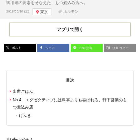
御用達の要素をそなえた、もつ煮込み店へ。
投稿日:
ホルモン
2018/05/30 (水)
東京
アプリで開く
ポスト
シェア
LINE共有
URLコピー
目次
出世ごはん
No.4 エグゼクティブには料亭よりも喜ばれる、軒下営業のも
つ煮込み店
げんき