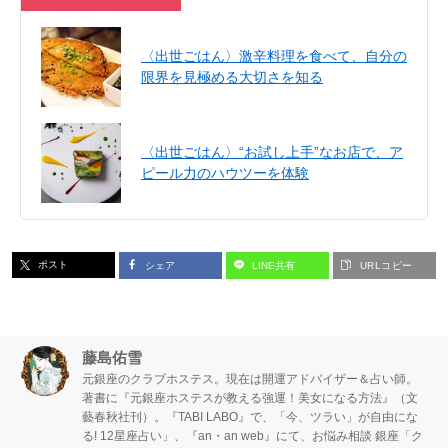
〈出世ごはん〉激辛料理を食べて、自分の
限界を見極める大切さを知る
〈出世ごはん〉“お試し上手”なお店で、ア
ピール力のハウツーを体験
ポスト
シェア
LINE共有
URLコピー
藤島佑雪
元銀座のクラブホステス。現在は開運アドバイザー＆占い師。
著書に『元銀座ホステスが教える強運！美女になる方法』（文
藝春秋社刊）。『TABI LABO』で、「今、ツラい」が自由にな
る! 12星座占い」、『an・an web』にて、お悩み相談 銀座「ク