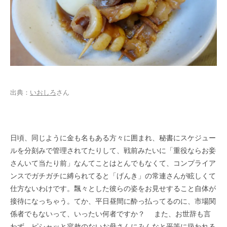
出典：
いおしろ
さん
日頃、同じように金も名もある方々に囲まれ、秘書にスケジュー
ルを分刻みで管理されてたりして、戦前みたいに「重役ならお妾
さんいて当たり前」なんてことはとんでもなくて、コンプライア
ンスでガチガチに縛られてると「げんき」の常連さんが眩しくて
仕方ないわけです。飄々とした彼らの姿をお見せすること自体が
接待になっちゃう。てか、平日昼間に酔っ払ってるのに、市場関
係者でもないって、いったい何者ですか？ また、お世辞も言
わず、ピシャッと容赦のないお母さんにみんなと平等に扱われる