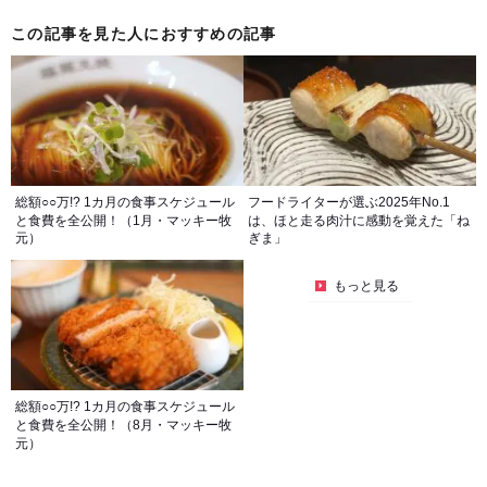
この記事を見た人におすすめの記事
総額○○万!? 1カ月の食事スケジュール
フードライターが選ぶ2025年No.1
と食費を全公開！（1月・マッキー牧
は、ほと走る肉汁に感動を覚えた「ね
元）
ぎま」
もっと見る
総額○○万!? 1カ月の食事スケジュール
と食費を全公開！（8月・マッキー牧
元）