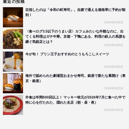
最近の投稿
目指したのは「令和の町寿司」。自腹で通える価格帯に予約が殺
到！
2026年8月6日
〈食べログ3.5以下のうまい店〉カフェみたいな外観なのに、出
てくる料理はガチ中華。京都・下鴨にある、料理の鉄人の系譜を
継ぐ気鋭店とは？
2026年8月6日
今が旬！ プリン王子おすすめのとうもろこしスイーツ
2026年8月6日
海外で認められた劇場型おまかせ寿司。銀座で新たな幕開け（東
京・銀座）
2026年8月5日
外食は年間600回以上！ マッキー牧元が2026年7月に食べた中で
特に心を打たれた、隠れた名店（朝・昼・夜）
2026年8月5日