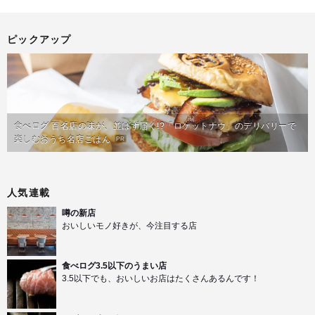
ピックアップ
食べログ 百名店の味が、並ばず届く!?「ロケットナウ」のデリバリーで
楽しむおうち名店ごはん
PR
人気連載
噂の新店
おいしいモノ好きが、今注目する店
食べログ3.5以下のうまい店
3.5以下でも、おいしいお店はたくさんあるんです！