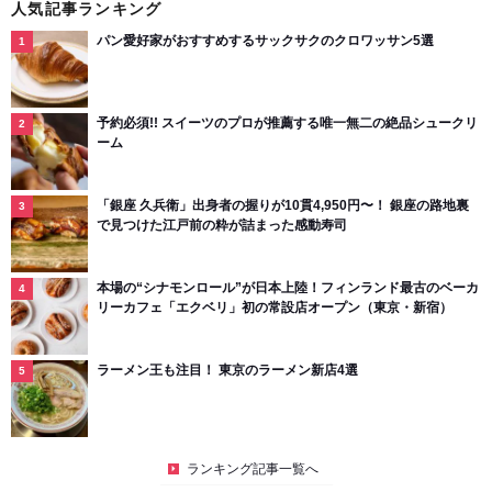
人気記事ランキング
パン愛好家がおすすめするサックサクのクロワッサン5選
予約必須!! スイーツのプロが推薦する唯一無二の絶品シュークリ
ーム
「銀座 久兵衛」出身者の握りが10貫4,950円〜！ 銀座の路地裏
で見つけた江戸前の粋が詰まった感動寿司
本場の“シナモンロール”が日本上陸！フィンランド最古のベーカ
リーカフェ「エクベリ」初の常設店オープン（東京・新宿）
ラーメン王も注目！ 東京のラーメン新店4選
ランキング記事一覧へ