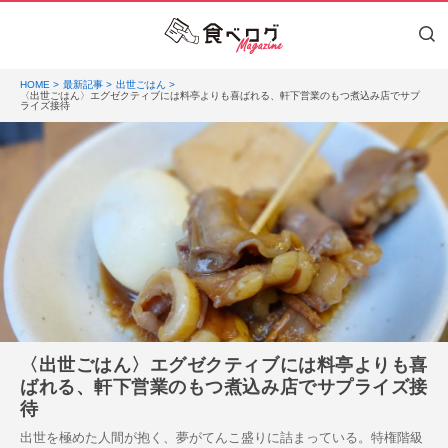
HOME
最新記事
出世ごはん
〈出世ごはん〉エグゼクティブには料亭よりも喜ばれる、軒下営業のもつ煮込み店でサプ
ライズ接待
〈出世ごはん〉エグゼクティブには料亭よりも喜
ばれる、軒下営業のもつ煮込み店でサプライズ接
待
出世を極めた人間が抱く、夢がてんこ盛りに詰まっている。特権階級