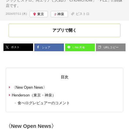
シックビストロ。同エリアで人気の「CHOWCHOW」「PEZ」の姉妹
店です。
投稿日:
ビストロ
2024/07/11 (木)
東京
神泉
アプリで開く
ポスト
シェア
LINE共有
URLコピー
目次
〈New Open News〉
Henderson（東京・神泉）
食べログレビュアーのコメント
〈New Open News〉