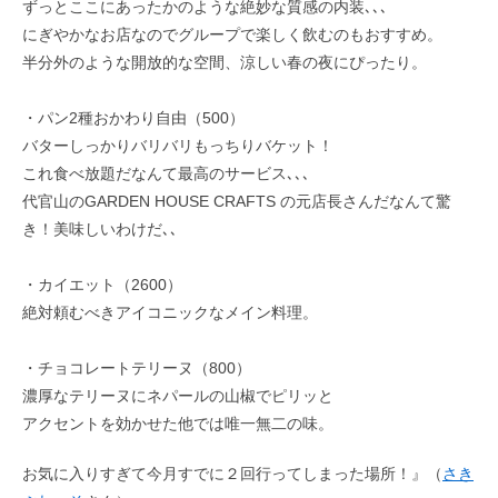
ずっとここにあったかのような絶妙な質感の内装､､､
にぎやかなお店なのでグループで楽しく飲むのもおすすめ。
半分外のような開放的な空間、涼しい春の夜にぴったり。
・パン2種おかわり自由（500）
バターしっかりバリバリもっちりバケット！
これ食べ放題だなんて最高のサービス､､､
代官山のGARDEN HOUSE CRAFTS の元店長さんだなんて驚
き！美味しいわけだ､､
・カイエット（2600）
絶対頼むべきアイコニックなメイン料理。
・チョコレートテリーヌ（800）
濃厚なテリーヌにネパールの山椒でピリッと
アクセントを効かせた他では唯一無二の味。
お気に入りすぎて今月すでに２回行ってしまった場所！』（
さき