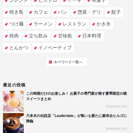
フレンチ
ビストロ
ケーキ
和菓子
焼き鳥
カフェ
パン
惣菜・デリ
餃子
つけ麺
ラーメン
レストラン
かき氷
焼肉
立ち飲み
甘味処
日本料理
とんかつ
イノベーティブ
キーワード一覧へ
最近の投稿
この時期だけのお楽しみ！ お菓子の専門家が推す夏季限定の桃
スイーツまとめ
2026年8月10日
六本木の伝説店「Lauderdale」が装いも新たに麻布台ヒルズに
降臨
2026年8月10日