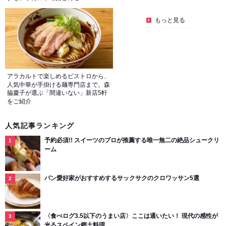
もっと見る
アラカルトで楽しめるビストロから、
人気中華が手掛ける麺専門店まで。森
脇慶子が選ぶ「間違いない」新店5軒
をご紹介
人気記事ランキング
予約必須!! スイーツのプロが推薦する唯一無二の絶品シュークリ
ーム
パン愛好家がおすすめするサックサクのクロワッサン5選
〈食べログ3.5以下のうまい店〉ここは通いたい！ 現代の感性が
光るスペイン郷土料理