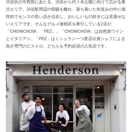
渋谷区の中西部にあたる、渋谷から代々木公園に向けて広がる奥
渋エリア。渋谷駅周辺の喧騒を離れ、落ち着いた街並みの中に個
性的でセンスの良い店が点在し、おいしいもの好きには見逃せな
いエリアです。そんなグルメ激戦区を牽引している2店が
「CHOWCHOW」「PEZ」。「CHOWCHOW」は自然派ワイン
とイタリアン、「PEZ」はミシュラン一つ星店出身シェフによる
魚介専門のビストロ。どちらも予約必須の人気店です。