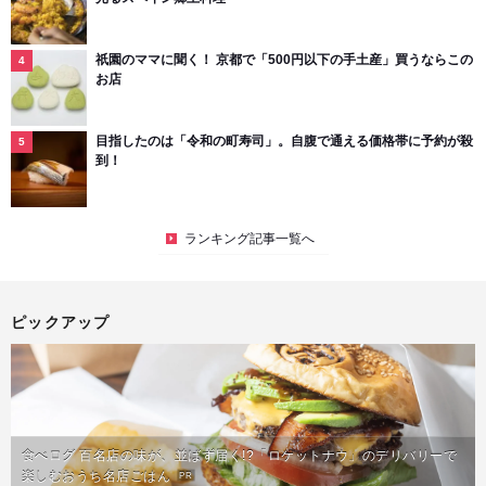
祇園のママに聞く！ 京都で「500円以下の手土産」買うならこの
お店
目指したのは「令和の町寿司」。自腹で通える価格帯に予約が殺
到！
ランキング記事一覧へ
ピックアップ
食べログ 百名店の味が、並ばず届く!?「ロケットナウ」のデリバリーで
楽しむおうち名店ごはん
PR