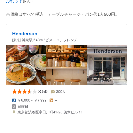
ぷれっそ
さん）
※価格はすべて税込、テーブルチャージ・パン代1人500円。
Henderson
[東京] 神泉駅 643m / ビストロ、フレンチ
3.50
300
人
￥6,000～￥7,999
–
日曜日
東京都渋谷区宇田川町41-28 茂木ビル 1F