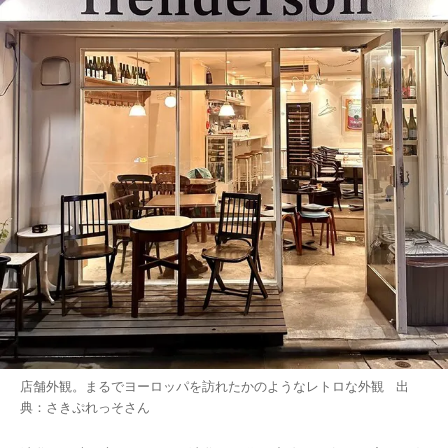
店舗外観。まるでヨーロッパを訪れたかのようなレトロな外観 出
典：
さきぷれっそ
さん