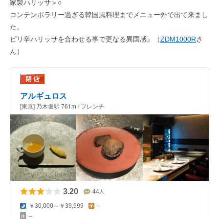
家製ハリッサ＞○
コンテンポラリー過ぎる韓国風料理までメニュー外で出て来まし
た。
ピリ辛ハリッサを合わせる事で更なる異国感』（
ZDM1000R
さ
ん）
アルギュロス
[東京] 乃木坂駅 761m / フレンチ
3.20
44
人
￥30,000～￥39,999
–
–