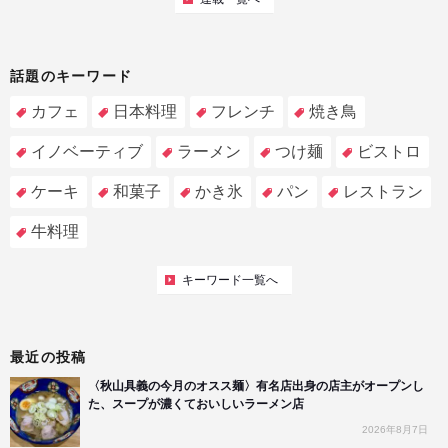
話題のキーワード
カフェ
日本料理
フレンチ
焼き鳥
イノベーティブ
ラーメン
つけ麺
ビストロ
ケーキ
和菓子
かき氷
パン
レストラン
牛料理
キーワード一覧へ
最近の投稿
〈秋山具義の今月のオスス麺〉有名店出身の店主がオープンし
た、スープが濃くておいしいラーメン店
2026年8月7日