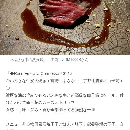
「いぶさな牛の炭火焼」 出典：
ZDM1000R
さん
『◆Reserve de la Comtesse 2014○
◇いぶさな牛炭火焼き＜宮崎いぶさな牛、京都辻農園の白子筍＞
◎
濃厚な油の旨みが有るいぶさな牛と超高級な白子筍にケール、付
け合わせで新玉葱のムースとトリュフ
食感・甘味・旨み・香り全部揃ってる強烈な一皿
メニュー外◇韓国風石焼玉子ごはん＜埼玉矢部養鶏場の玉子、自