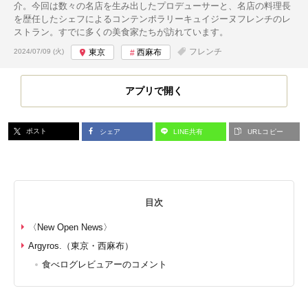
介。今回は数々の名店を生み出したプロデューサーと、名店の料理長
を歴任したシェフによるコンテンポラリーキュイジーヌフレンチのレ
ストラン。すでに多くの美食家たちが訪れています。
投稿日:
フレンチ
2024/07/09 (火)
東京
西麻布
アプリで開く
ポスト
シェア
LINE共有
URLコピー
目次
〈New Open News〉
Argyros.（東京・西麻布）
食べログレビュアーのコメント