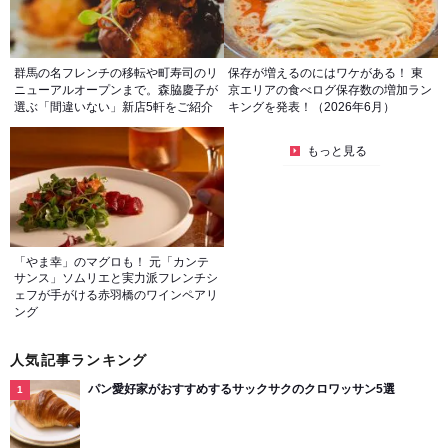
群馬の名フレンチの移転や町寿司のリ
保存が増えるのにはワケがある！ 東
ニューアルオープンまで。森脇慶子が
京エリアの食べログ保存数の増加ラン
選ぶ「間違いない」新店5軒をご紹介
キングを発表！（2026年6月）
もっと見る
「やま幸」のマグロも！ 元「カンテ
サンス」ソムリエと実力派フレンチシ
ェフが手がける赤羽橋のワインペアリ
ング
人気記事ランキング
パン愛好家がおすすめするサックサクのクロワッサン5選