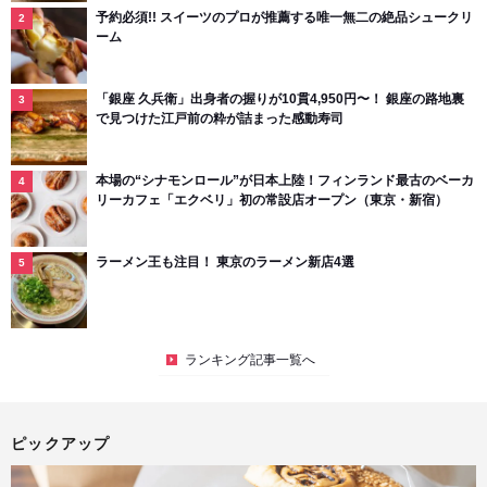
予約必須!! スイーツのプロが推薦する唯一無二の絶品シュークリ
ーム
「銀座 久兵衛」出身者の握りが10貫4,950円〜！ 銀座の路地裏
で見つけた江戸前の粋が詰まった感動寿司
本場の“シナモンロール”が日本上陸！フィンランド最古のベーカ
リーカフェ「エクベリ」初の常設店オープン（東京・新宿）
ラーメン王も注目！ 東京のラーメン新店4選
ランキング記事一覧へ
ピックアップ