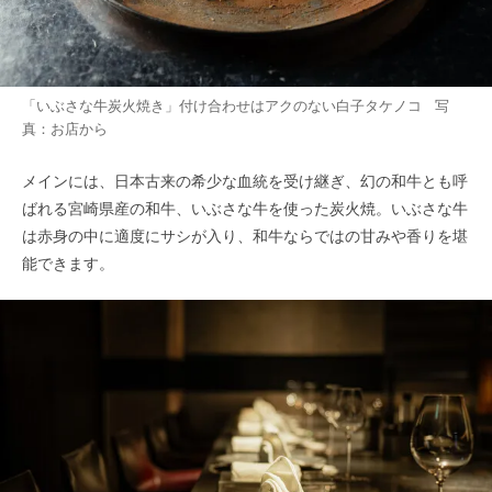
「いぶさな牛炭火焼き」付け合わせはアクのない白子タケノコ 写
真：お店から
メインには、日本古来の希少な血統を受け継ぎ、幻の和牛とも呼
ばれる宮崎県産の和牛、いぶさな牛を使った炭火焼。いぶさな牛
は赤身の中に適度にサシが入り、和牛ならではの甘みや香りを堪
能できます。