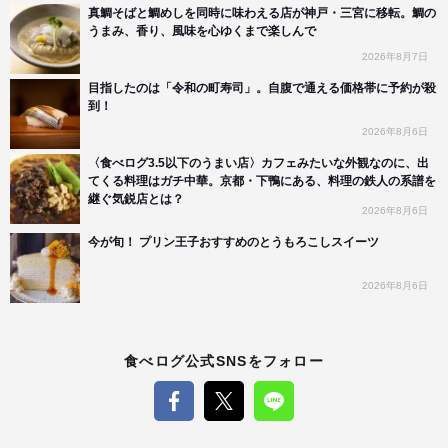
真鯛そばと鯛めしを同時に味わえる店が神戸・三宮に移転。鯛の
うまみ、香り、風味を心ゆくまで楽しんで
2026年8月7日
目指したのは「令和の町寿司」。自腹で通える価格帯に予約が殺
到！
2026年8月6日
〈食べログ3.5以下のうまい店〉カフェみたいな外観なのに、出
てくる料理はガチ中華。京都・下鴨にある、料理の鉄人の系譜を
継ぐ気鋭店とは？
2026年8月6日
今が旬！ プリン王子おすすめのとうもろこしスイーツ
2026年8月6日
食べログ公式SNSをフォロー