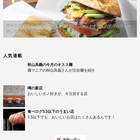
食べログ 百名店の味が、並ばず届く!?「ロケットナウ」のデリバリーで
楽しむおうち名店ごはん
PR
人気連載
秋山具義の今月のオスス麺
麺マニアの秋山具義さんが注目麺を紹介
噂の新店
おいしいモノ好きが、今注目する店
食べログ3.5以下のうまい店
3.5以下でも、おいしいお店はたくさんあるんです！
連載一覧へ