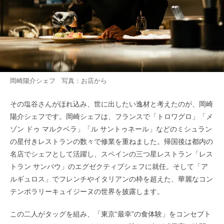
岡崎陽介シェフ 写真：お店から
その塩谷さんがほれ込み、世に出したい逸材と考えたのが、岡崎
陽介シェフです。岡崎シェフは、フランスで「トロワグロ」「メ
ゾン ドゥ マルクベラ」「ル サントゥネール」などのミシュラン
の星付きレストランの数々で修業を重ねました。帰国後は都内の
名店でシェフとして活躍し、スペインの三つ星レストラン「レス
トラン サンパウ」のエグゼクティブシェフに就任。そして「ア
ルギュロス」でフレンチやイタリアンの枠を超えた、華麗なコン
テンポラリーキュイジーヌの世界を披露します。
この二人がタッグを組み、「東京“最幸”の食体験」をコンセプト