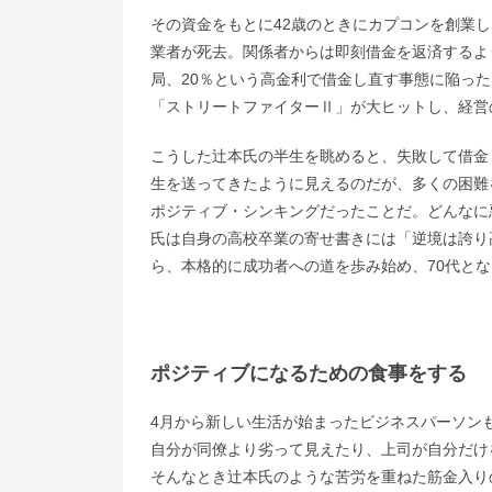
その資金をもとに42歳のときにカプコンを創業
業者が死去。関係者からは即刻借金を返済するよ
局、20％という高金利で借金し直す事態に陥っ
「ストリートファイターⅡ」が大ヒットし、経営
こうした辻本氏の半生を眺めると、失敗して借金
生を送ってきたように見えるのだが、多くの困難
ポジティブ・シンキングだったことだ。どんなに
氏は自身の高校卒業の寄せ書きには「逆境は誇り
ら、本格的に成功者への道を歩み始め、70代と
ポジティブになるための食事をする
4月から新しい生活が始まったビジネスパーソン
自分が同僚より劣って見えたり、上司が自分だけ
そんなとき辻本氏のような苦労を重ねた筋金入り