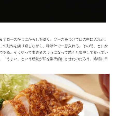
まずロースかつにからしを塗り、ソースをつけて口の中に入れた。
この動作を繰り返しながら、味噌汁で一息入れる。その間、とにか
である。そうやって求道者のようになって黙々と集中して食べてい
。「うまい」という感覚が私を楽天的にさせたのだろう。途端に目