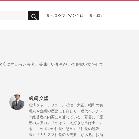
食べログマガジンとは
食べログ
検
索
名店に向かった著者。美味しい食事が人生を奮い立たせて
國貞 文隆
経済ジャーナリスト。明治、大正、昭和の実
業家や企業の歴史にも詳しく、現代ベンチャ
ー経営者の内実にも通じている。著書に『慶
應の人脈力』『やはり、肉好きな男は出世す
る ニッポンの社長生態学』『社長の勉強
法』『カリスマ社長の大失敗』がある。お酒