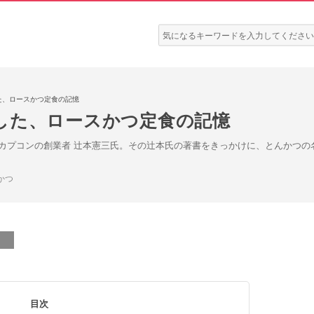
検
索:
た、ロースかつ定食の記憶
した、ロースかつ定食の記憶
カプコンの創業者 辻本憲三氏。その辻本氏の著書をきっかけに、とんかつの
かつ
目次