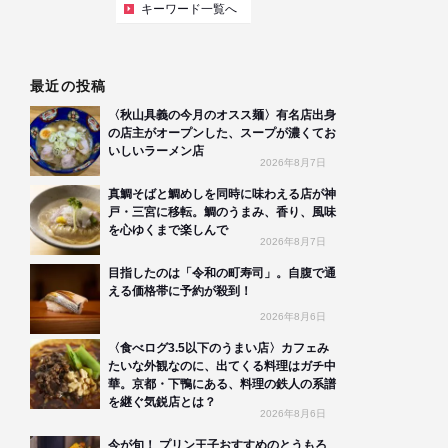
キーワード一覧へ
最近の投稿
〈秋山具義の今月のオスス麺〉有名店出身
の店主がオープンした、スープが濃くてお
いしいラーメン店
2026年8月7日
真鯛そばと鯛めしを同時に味わえる店が神
戸・三宮に移転。鯛のうまみ、香り、風味
を心ゆくまで楽しんで
2026年8月7日
目指したのは「令和の町寿司」。自腹で通
える価格帯に予約が殺到！
2026年8月6日
〈食べログ3.5以下のうまい店〉カフェみ
たいな外観なのに、出てくる料理はガチ中
華。京都・下鴨にある、料理の鉄人の系譜
を継ぐ気鋭店とは？
2026年8月6日
今が旬！ プリン王子おすすめのとうもろ