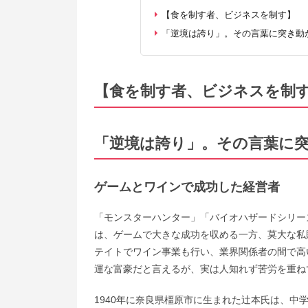
【食を制す者、ビジネスを制す】
「逆境は誇り」。その言葉に突き動
【食を制す者、ビジネスを制
「逆境は誇り」。その言葉に
ゲームとワインで
成功した経営者
「モンスターハンター」「バイオハザードシリー
は、ゲームで大きな成功を収める一方、莫大な私
テイトでワイン事業も行い、業界関係者の間で高
運な富豪だと言えるが、実は人知れず苦労を重ね
1940年に奈良県橿原市に生まれた辻本氏は、中