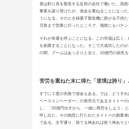
昼は釣り具を製造する近所の会社で働いた。高校
事業を譲り受けたが、借金を重ねることになった
うになる。そのとき綿菓子製造機に群がる子供た
児島まで営業に行ったところで、偶然にもパチン
それが幸運を呼ぶことになる。この市場は広く、
を創業することになった。そこで大成功したのが
の間、ブームはあっさりと去り、10億円の損失
苦労を重ねた末に得た
「逆境は誇り」
すでに２度の失敗で借金もある。では、どうすれ
ペースインベーダー」の発売元であるタイトーの
し、「20億円出すから、一緒に商売をしよう」
申し出た。その熱意に打たれたタイトーの創業者は
である。文字通り、捨てる神あれば拾う神ありと