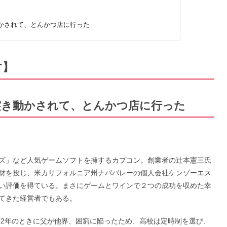
かされて、とんかつ店に行った
す】
突き動かされて、とんかつ店に行った
ズ」など人気ゲームソフトを擁するカプコン。創業者の辻本憲三氏
財を投じ、米カリフォルニア州ナパバレーの個人会社ケンゾーエス
い評価を得ている。まさにゲームとワインで２つの成功を収めた幸
てきた経営者でもある。
学2年のときに父が他界、困窮に陥ったため、高校は定時制を選び、