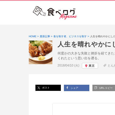
HOME
最新記事
食を制す者、ビジネスを制す
人生を晴れやかにし
人生を晴れやかに
何度かの大きな失敗と挫折を経てきた
くれたという思い出を遡る。
投稿日:
2018/04/10 (火)
とん
東京
ポスト
シェア
URLコピー