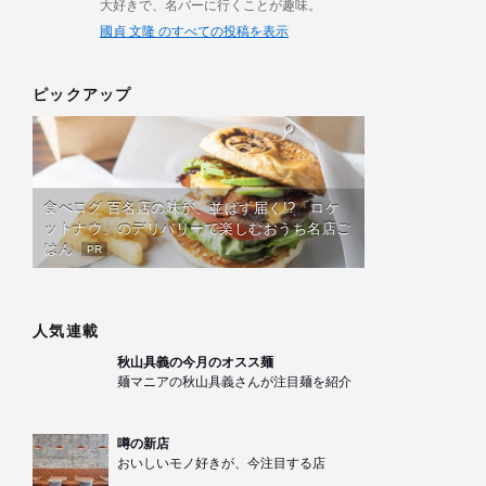
大好きで、名バーに行くことが趣味。
國貞 文隆 のすべての投稿を表示
ピックアップ
食べログ 百名店の味が、並ばず届く!?「ロケ
ットナウ」のデリバリーで楽しむおうち名店ご
はん
PR
人気連載
秋山具義の今月のオスス麺
麺マニアの秋山具義さんが注目麺を紹介
噂の新店
おいしいモノ好きが、今注目する店