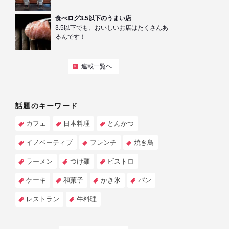
食べログ3.5以下のうまい店
3.5以下でも、おいしいお店はたくさんあ
るんです！
連載一覧へ
話題のキーワード
カフェ
日本料理
とんかつ
イノベーティブ
フレンチ
焼き鳥
ラーメン
つけ麺
ビストロ
ケーキ
和菓子
かき氷
パン
レストラン
牛料理