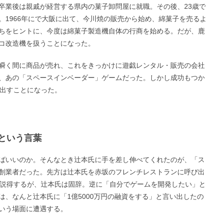
卒業後は親戚が経営する県内の菓子卸問屋に就職。その後、23歳で
。1966年にで大阪に出て、今川焼の販売から始め、綿菓子を売るよ
ちをヒントに、今度は綿菓子製造機自体の行商を始める。だが、鹿
コ改造機を扱うことになった。
瞬く間に商品が売れ、これをきっかけに遊戯レンタル・販売の会社
、あの「スペースインベーダー」ゲームだった。しかし成功もつか
を出すことになった。
という言葉
ばいいのか。そんなとき辻本氏に手を差し伸べてくれたのが、「ス
創業者だった。先方は辻本氏を赤坂のフレンチレストランに呼び出
と説得するが、辻本氏は固辞。逆に「自分でゲームを開発したい」と
、なんと辻本氏に「1億5000万円の融資をする」と言い出したの
いう場面に遭遇する。