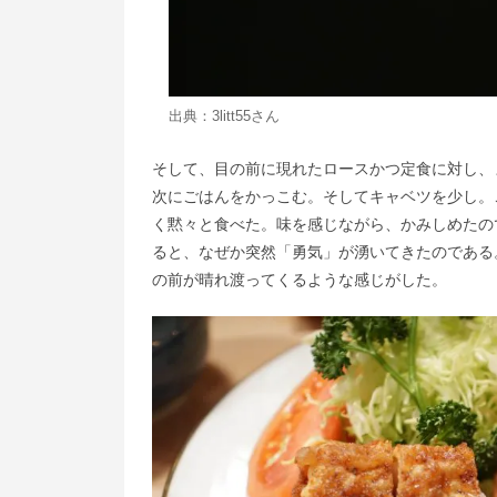
出典：
3litt55さん
そして、目の前に現れたロースかつ定食に対し、
次にごはんをかっこむ。そしてキャベツを少し。
く黙々と食べた。味を感じながら、かみしめたの
ると、なぜか突然「勇気」が湧いてきたのである
の前が晴れ渡ってくるような感じがした。