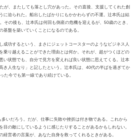
したが、またしても落とし穴があった。その直後、支援してくれた創
うに迫られた。船出したばかりにもかかわらずの不運。辻本氏は結
た。その後も、辻本氏は何回も倒産の危機を迎えるが、50歳のとき、
の基盤を築いていくことになるのである。
し成功するという、まさにジェットコースターのようなビジネス人
を乗り越えることができた理由とは何か。それが、超がつくほどの
悪い状態でも、自分で見方を変えれば良い状態に思えてくる。辻本
高き人生なり」と記したという。辻本氏は、40代の半ばを過ぎてか
なった今でも第一線であり続けている。
も多いだろう。だが、仕事に失敗や挫折は付き物である。これから
を目の敵にしているように感じたりすることがあるかもしれない。
の経営者の言葉が、あなた自身を救ってくれるときがある。