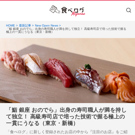
HOME
最新記事
New Open News
「鮨 銀座 おのでら」出身の寿司職人が満を持して独立！ 高級寿司店で培った技術で握る
極上の一貫にうなる（東京・新橋）
「鮨 銀座 おのでら」出身の寿司職人が満を持し
て独立！ 高級寿司店で培った技術で握る極上の
一貫にうなる（東京・新橋）
「食べログ」に新しく登録されたお店の中から『注目のお店』をご紹