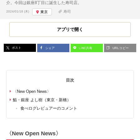
介。今回は銀座8丁目に誕生した寿司店。
投稿日:
寿司
2024/01/18 (木)
東京
アプリで開く
ポスト
シェア
LINE共有
URLコピー
目次
〈New Open News〉
鮨・銀座 よし樹（東京・新橋）
食べログレビュアーのコメント
〈New Open News〉