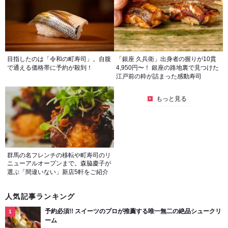
目指したのは「令和の町寿司」。自腹
「銀座 久兵衛」出身者の握りが10貫
で通える価格帯に予約が殺到！
4,950円〜！ 銀座の路地裏で見つけた
江戸前の粋が詰まった感動寿司
もっと見る
群馬の名フレンチの移転や町寿司のリ
ニューアルオープンまで。森脇慶子が
選ぶ「間違いない」新店5軒をご紹介
人気記事ランキング
予約必須!! スイーツのプロが推薦する唯一無二の絶品シュークリ
ーム