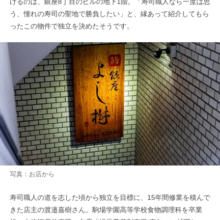
げるのは、銀座8丁目のビルの地下1階。「寿司職人なら一度は思
う、憧れの寿司の聖地で勝負したい」と、縁あって紹介してもら
ったこの物件で独立を決めたそうです。
写真：お店から
寿司職人の道を志した頃から独立を目標に、15年間修業を積んで
きた店主の渡邉嘉樹さん。駒場学園高等学校食物調理科を卒業