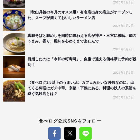
2026年8月8日
〈秋山具義の今月のオスス麺〉有名店出身の店主がオープンし
た、スープが濃くておいしいラーメン店
2026年8月7日
真鯛そばと鯛めしを同時に味わえる店が神戸・三宮に移転。鯛の
うまみ、香り、風味を心ゆくまで楽しんで
2026年8月7日
目指したのは「令和の町寿司」。自腹で通える価格帯に予約が殺
到！
2026年8月6日
〈食べログ3.5以下のうまい店〉カフェみたいな外観なのに、出
てくる料理はガチ中華。京都・下鴨にある、料理の鉄人の系譜を
継ぐ気鋭店とは？
2026年8月6日
食べログ公式SNSをフォロー