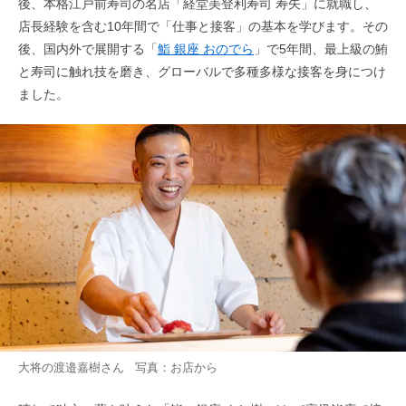
後、本格江戸前寿司の名店「経堂美登利寿司 寿矢」に就職し、
店長経験を含む10年間で「仕事と接客」の基本を学びます。その
後、国内外で展開する「
鮨 銀座 おのでら
」で5年間、最上級の鮪
と寿司に触れ技を磨き、グローバルで多種多様な接客を身につけ
ました。
大将の渡邉嘉樹さん 写真：お店から