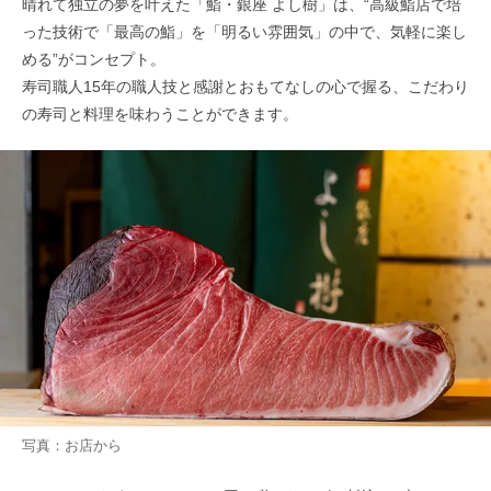
晴れて独立の夢を叶えた「鮨・銀座 よし樹」は、“高級鮨店で培
った技術で「最高の鮨」を「明るい雰囲気」の中で、気軽に楽し
める”がコンセプト。
寿司職人15年の職人技と感謝とおもてなしの心で握る、こだわり
の寿司と料理を味わうことができます。
写真：お店から