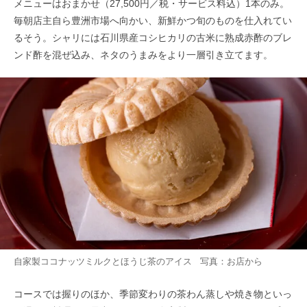
メニューはおまかせ（27,500円／税・サービス料込）1本のみ。
毎朝店主自ら豊洲市場へ向かい、新鮮かつ旬のものを仕入れてい
るそう。シャリには石川県産コシヒカリの古米に熟成赤酢のブレ
ンド酢を混ぜ込み、ネタのうまみをより一層引き立てます。
自家製ココナッツミルクとほうじ茶のアイス 写真：お店から
コースでは握りのほか、季節変わりの茶わん蒸しや焼き物といっ