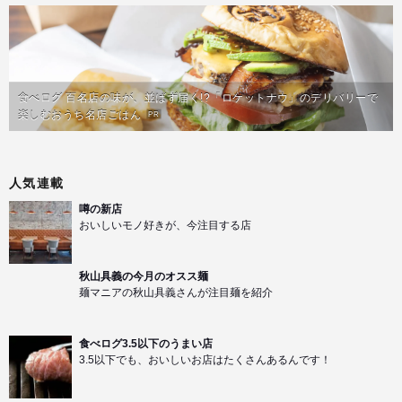
食べログ 百名店の味が、並ばず届く!?「ロケットナウ」のデリバリーで
楽しむおうち名店ごはん
PR
人気連載
噂の新店
おいしいモノ好きが、今注目する店
秋山具義の今月のオスス麺
麺マニアの秋山具義さんが注目麺を紹介
食べログ3.5以下のうまい店
3.5以下でも、おいしいお店はたくさんあるんです！