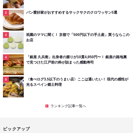
パン愛好家がおすすめするサックサクのクロワッサン5選
祇園のママに聞く！ 京都で「500円以下の手土産」買うならこの
お店
「銀座 久兵衛」出身者の握りが10貫4,950円〜！ 銀座の路地裏
で見つけた江戸前の粋が詰まった感動寿司
〈食べログ3.5以下のうまい店〉ここは通いたい！ 現代の感性が
光るスペイン郷土料理
ランキング記事一覧へ
ピックアップ