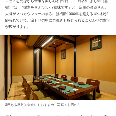
ロセスを見ながら食事を楽しめる仕様に。「店名の“よし樹（嘉
樹）”は 、“樹木を喜ぶ”という意味です」と、店主の渡邉さん。
大将が立つカウンターの後ろには樹齢1000年を超える屋久杉が
飾られていて、温もりの中に力強さも感じられるこだわりの空間
が広がります。
8席ある座敷は会食にもおすすめ 写真：お店から