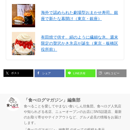
海外で認められた劇場型おまかせ寿司。銀
座で新たな幕開け（東京・銀座）
有田焼で供す、絹のように繊細な氷。週末
限定の贅沢かき氷店が誕生（東京・板橋区
役所前）
ポスト
シェア
LINE共有
URLコピー
「食べログマガジン」編集部
食べることを愛してやまない食いしん坊集団。食べログ人気店
や知られざる名店、ニューオープンのお店にSNS話題店、最新
のお取り寄せやテイクアウトなど、グルメ必見の情報をお届け
します。
「食べログマガジン」編集部 のすべての投稿を表示