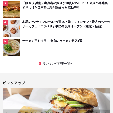
「銀座 久兵衛」出身者の握りが10貫4,950円〜！ 銀座の路地裏
で見つけた江戸前の粋が詰まった感動寿司
本場の“シナモンロール”が日本上陸！フィンランド最古のベーカ
リーカフェ「エクベリ」初の常設店オープン（東京・新宿）
ラーメン王も注目！ 東京のラーメン新店4選
ランキング記事一覧へ
ピックアップ