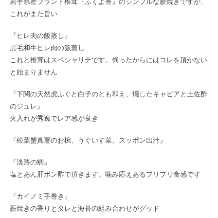
岩手県産ブランド椎茸『ふくよ香』のシンプルな薪焼きですが、
これがまた旨い
『ヒレ肉の飯蒸し』
黒毛和牛ヒレ肉の飯蒸し
これと椎茸はスペシャリテです。伺ったからにはコレを頂かない
と始まりません
『下関の天然虎ふぐと白子のとも和え、燻したキャビアと土佐酢
のジュレ』
火入れが秀逸でレア感が良き
『松葉蟹真薯のお椀、うぐいす菜、スッポン出汁』
『淡路の鯛』
塩とあん肝ポン酢で頂きます。噛み応えあるプリプリ食感です
『カイノミ手巻き』
薪焼きの香りとタレと海苔の組み合わせがグッド