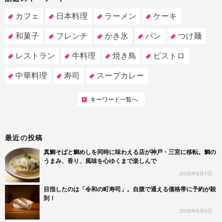
カフェ
日本料理
ラーメン
ケーキ
和菓子
フレンチ
かき氷
パン
つけ麺
レストラン
牛料理
焼き鳥
ビストロ
中華料理
寿司
スープカレー
キーワード一覧へ
最近の投稿
真鯛そばと鯛めしを同時に味わえる店が神戸・三宮に移転。鯛の
うまみ、香り、風味を心ゆくまで楽しんで
2026年8月7日
目指したのは「令和の町寿司」。自腹で通える価格帯に予約が殺
到！
2026年8月6日