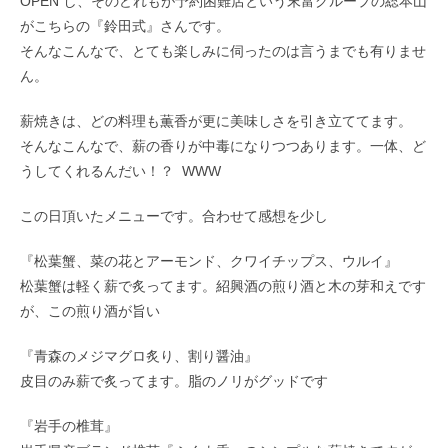
OPEN し、そのどれもが予約困難店という末富グループの総本山
がこちらの『鈴田式』さんです。
そんなこんなで、とても楽しみに伺ったのは言うまでも有りませ
ん。
薪焼きは、どの料理も薫香が更に美味しさを引き立ててます。
そんなこんなで、薪の香りが中毒になりつつあります。一体、ど
うしてくれるんだい！？ WWW
この日頂いたメニューです。合わせて感想を少し
『松葉蟹、菜の花とアーモンド、クワイチップス、ウルイ』
松葉蟹は軽く薪で炙ってます。紹興酒の煎り酒と木の芽和えです
が、この煎り酒が旨い
『青森のメジマグロ炙り、割り醤油』
皮目のみ薪で炙ってます。脂のノリがグッドです
『岩手の椎茸』