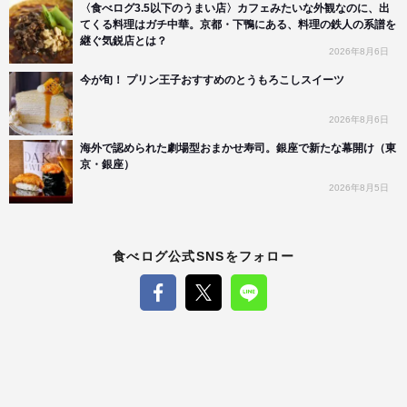
〈食べログ3.5以下のうまい店〉カフェみたいな外観なのに、出
てくる料理はガチ中華。京都・下鴨にある、料理の鉄人の系譜を
継ぐ気鋭店とは？
2026年8月6日
今が旬！ プリン王子おすすめのとうもろこしスイーツ
2026年8月6日
海外で認められた劇場型おまかせ寿司。銀座で新たな幕開け（東
京・銀座）
2026年8月5日
食べログ公式SNSをフォロー