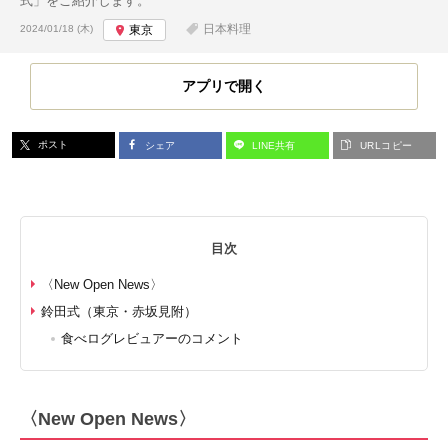
式」をご紹介します。
投稿日:
日本料理
2024/01/18 (木)
東京
アプリで開く
ポスト
シェア
LINE共有
URLコピー
目次
〈New Open News〉
鈴田式（東京・赤坂見附）
食べログレビュアーのコメント
〈New Open News〉