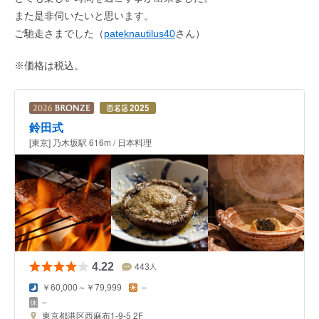
また是非伺いたいと思います。
ご馳走さまでした（
pateknautilus40
さん）
※価格は税込。
鈴田式
[東京] 乃木坂駅 616m / 日本料理
4.22
443
人
￥60,000～￥79,999
–
–
東京都港区西麻布1-9-5 2F