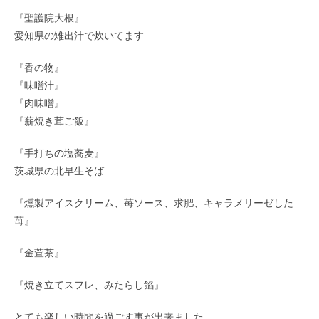
『聖護院大根』
愛知県の雉出汁で炊いてます
『香の物』
『味噌汁』
『肉味噌』
『薪焼き茸ご飯』
『手打ちの塩蕎麦』
茨城県の北早生そば
『燻製アイスクリーム、苺ソース、求肥、キャラメリーゼした
苺』
『金萱茶』
『焼き立てスフレ、みたらし餡』
とても楽しい時間を過ごす事が出来ました。