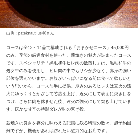
出典：
pateknautilus40
さん
コースは全13～14品で構成される「おまかせコース」45,000円
のみ。季節の厳選食材を使った、薪焼きの魅力が詰まったコース
です。スペシャリテ「黒毛和牛ヒレ肉の飯蒸し」は、黒毛和牛の
処女牛のみを使用し、ヒレ肉の中でもサシが少なく、赤身の強い
部位を選んでいます。お腹がいっぱいになる前に食べて欲しいと
いう思いから、コース前半に提供。厚みのあるヒレ肉は直火の遠
火にゆっくりとかざして芯温を上げ、近火にして表面に焼き目を
つけ、さらに肉を休ませた後、遠火の強火にして焼き上げていま
す。仄かな甘辛の特製ダレが味の繋ぎ役。
薪焼きの良さを存分に味わえる記憶に残る料理の数々。超予約困
難ですが、機会があれば訪れたい魅力的なお店です。