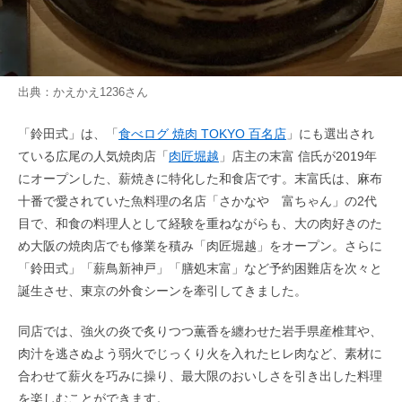
出典：
かえかえ1236
さん
「鈴田式」は、「
食べログ 焼肉 TOKYO 百名店
」にも選出され
ている広尾の人気焼肉店「
肉匠堀越
」店主の末富 信氏が2019年
にオープンした、薪焼きに特化した和食店です。末富氏は、麻布
十番で愛されていた魚料理の名店「さかなや 富ちゃん」の2代
目で、和食の料理人として経験を重ねながらも、大の肉好きのた
め大阪の焼肉店でも修業を積み「肉匠堀越」をオープン。さらに
「鈴田式」「薪鳥新神戸」「膳処末富」など予約困難店を次々と
誕生させ、東京の外食シーンを牽引してきました。
同店では、強火の炎で炙りつつ薫香を纏わせた岩手県産椎茸や、
肉汁を逃さぬよう弱火でじっくり火を入れたヒレ肉など、素材に
合わせて薪火を巧みに操り、最大限のおいしさを引き出した料理
を楽しむことができます。