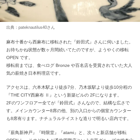
出典：
pateknautilus40
さん
麻布十番から西麻布に移転された『鈴田式』さんに伺いました。
お待ちかね状態が数ヶ月間続いてたのですが、ようやくの移転
OPEN です。
移転前までは、食べログ Bronze や百名店を受賞されていた大人
気の薪焼き日本料理店です。
アクセスは、六本木駅より徒歩7分、乃木坂駅より徒歩10分程の
『THE CITY西麻布 Ⅱ』という新築ビルの 2Fになります。
2Fのワンフロアー全てが『鈴田式』さんなので、結構な広さで
す。メインカウンター8席の他、別の入口からの個室カウンター
も8席有ります。ナチュラルテイストな造りで明るい店内です。
『薪鳥新神戸』『時限堂』『atami』と、次々と新店舗が移転