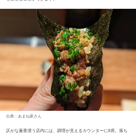
出典：
あまね家
さん
仄かな薫香漂う店内には、調理が見えるカウンターに8席。落ち