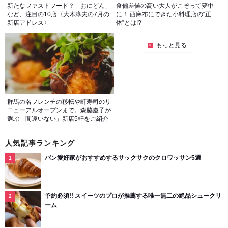
新たなファストフード？「おにどん」
食偏差値の高い大人がこぞって夢中
など、注目の10店〈大木淳夫の7月の
に！ 西麻布にできた小料理店の“正
新店アドレス〉
体”とは!?
もっと見る
群馬の名フレンチの移転や町寿司のリ
ニューアルオープンまで。森脇慶子が
選ぶ「間違いない」新店5軒をご紹介
人気記事ランキング
パン愛好家がおすすめするサックサクのクロワッサン5選
予約必須!! スイーツのプロが推薦する唯一無二の絶品シュークリ
ーム