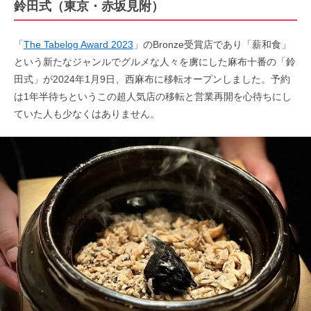
鈴田式（東京・赤坂見附）
「
The Tabelog Award 2023
」のBronze受賞店であり「薪和食」
という新たなジャンルでグルメな人々を虜にした麻布十番の「鈴
田式」が2024年1月9日、西麻布に移転オープンしました。予約
は1年半待ちというこの超人気店の移転と営業再開を心待ちにし
ていた人も少なくはありません。