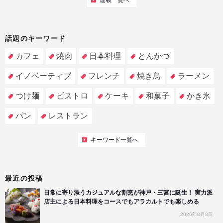
連載一覧へ
話題のキーワード
カフェ
焼肉
日本料理
とんかつ
イノベーティブ
フレンチ
焼き鳥
ラーメン
つけ麺
ビストロ
ケーキ
和菓子
かき氷
パン
レストラン
キーワード一覧へ
最近の投稿
日常に寄り添うカジュアルな割烹が神戸・三宮に誕生！ 実力派
店主による日本料理をコースでもアラカルトでも楽しめる
2026年8月8日