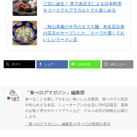
三宮に誕生！ 実力派店主による日本料理
をコースでもアラカルトでも楽しめる
〈秋山具義の今月のオスス麺〉有名店出身
の店主がオープンした、スープが濃くてお
いしいラーメン店
ポスト
シェア
LINE共有
URLコピー
「食べログマガジン」編集部
食べることを愛してやまない食いしん坊集団。食べログ人気店
や知られざる名店、ニューオープンのお店にSNS話題店、最新
のお取り寄せやテイクアウトなど、グルメ必見の情報をお届け
します。
「食べログマガジン」編集部 のすべての投稿を表示