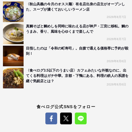
〈秋山具義の今月のオスス麺〉有名店出身の店主がオープンし
た、スープが濃くておいしいラーメン店
2026年8月7日
真鯛そばと鯛めしを同時に味わえる店が神戸・三宮に移転。鯛の
うまみ、香り、風味を心ゆくまで楽しんで
2026年8月7日
目指したのは「令和の町寿司」。自腹で通える価格帯に予約が殺
到！
2026年8月6日
〈食べログ3.5以下のうまい店〉カフェみたいな外観なのに、出
てくる料理はガチ中華。京都・下鴨にある、料理の鉄人の系譜を
継ぐ気鋭店とは？
2026年8月6日
食べログ公式SNSをフォロー