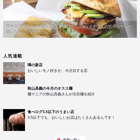
食べログ 百名店の味が、並ばず届く!?「ロケットナウ」のデリバリーで
楽しむおうち名店ごはん
PR
人気連載
噂の新店
おいしいモノ好きが、今注目する店
秋山具義の今月のオスス麺
麺マニアの秋山具義さんが注目麺を紹介
食べログ3.5以下のうまい店
3.5以下でも、おいしいお店はたくさんあるんです！