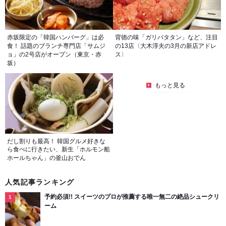
赤坂限定の「韓国ハンバーグ」は必
背徳の味「ガリバタタン」など、注目
食！ 話題のブランチ専門店「サムジ
の13店〈大木淳夫の3月の新店アドレ
ョ」の2号店がオープン（東京・赤
ス〉
坂）
もっと見る
だし割りも最高！ 韓国グルメ好きな
ら食べに行きたい、新生「ホルモン船
ホールちゃん」の釜山おでん
人気記事ランキング
予約必須!! スイーツのプロが推薦する唯一無二の絶品シュークリ
ーム