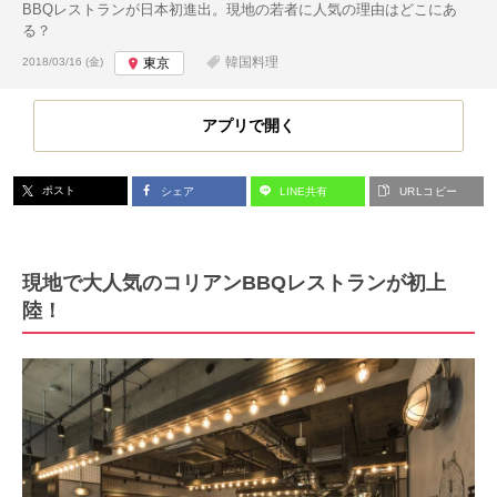
BBQレストランが日本初進出。現地の若者に人気の理由はどこにあ
る？
投稿日:
韓国料理
2018/03/16 (金)
東京
アプリで開く
ポスト
シェア
LINE共有
URLコピー
現地で大人気のコリアンBBQレストランが初上
陸！