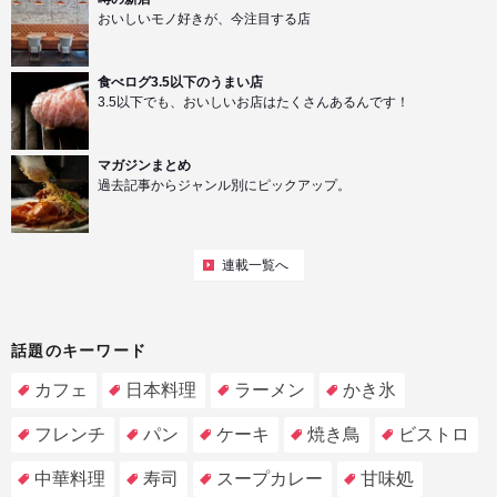
おいしいモノ好きが、今注目する店
食べログ3.5以下のうまい店
3.5以下でも、おいしいお店はたくさんあるんです！
マガジンまとめ
過去記事からジャンル別にピックアップ。
連載一覧へ
話題のキーワード
カフェ
日本料理
ラーメン
かき氷
フレンチ
パン
ケーキ
焼き鳥
ビストロ
中華料理
寿司
スープカレー
甘味処