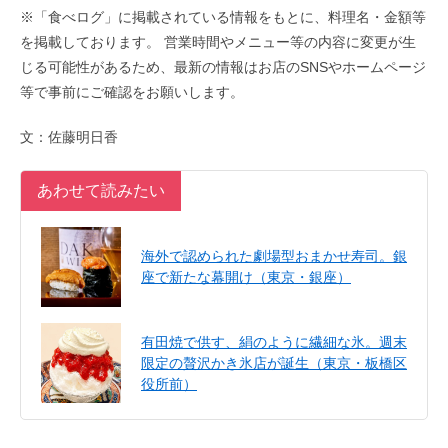
※「食べログ」に掲載されている情報をもとに、料理名・金額等
を掲載しております。 営業時間やメニュー等の内容に変更が生
じる可能性があるため、最新の情報はお店のSNSやホームページ
等で事前にご確認をお願いします。
文：佐藤明日香
あわせて読みたい
海外で認められた劇場型おまかせ寿司。銀
座で新たな幕開け（東京・銀座）
有田焼で供す、絹のように繊細な氷。週末
限定の贅沢かき氷店が誕生（東京・板橋区
役所前）