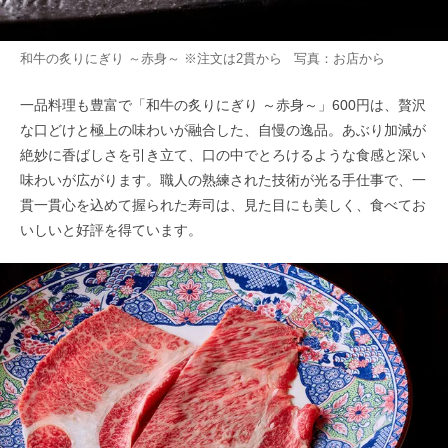
和牛の炙りにぎり ～赤身～ ※注文は2貫から 写真：お店から
一品料理も豊富で「和牛の炙りにぎり ～赤身～」600円は、贅沢
な口どけと極上の味わいが融合した、自慢の逸品。あぶり加減が
絶妙に香ばしさを引き立て、口の中でとろけるような食感と深い
味わいが広がります。職人の熟練された技術が光る手仕事で、一
貫一貫心を込めて握られた寿司は、見た目にも美しく、食べてお
いしいと好評を得ています。