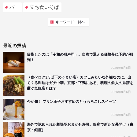
バー
立ち食いそば
キーワード一覧へ
最近の投稿
目指したのは「令和の町寿司」。自腹で通える価格帯に予約が殺
到！
2026年8月6日
〈食べログ3.5以下のうまい店〉カフェみたいな外観なのに、出
てくる料理はガチ中華。京都・下鴨にある、料理の鉄人の系譜を
継ぐ気鋭店とは？
2026年8月6日
今が旬！ プリン王子おすすめのとうもろこしスイーツ
2026年8月6日
海外で認められた劇場型おまかせ寿司。銀座で新たな幕開け（東
京・銀座）