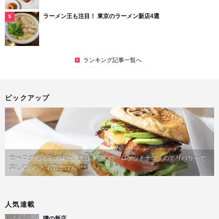
ラーメン王も注目！ 東京のラーメン新店4選
ランキング記事一覧へ
ピックアップ
食べログ 百名店の味が、並ばず届く!?「ロケットナウ」のデリバリーで
楽しむおうち名店ごはん
PR
人気連載
噂の新店