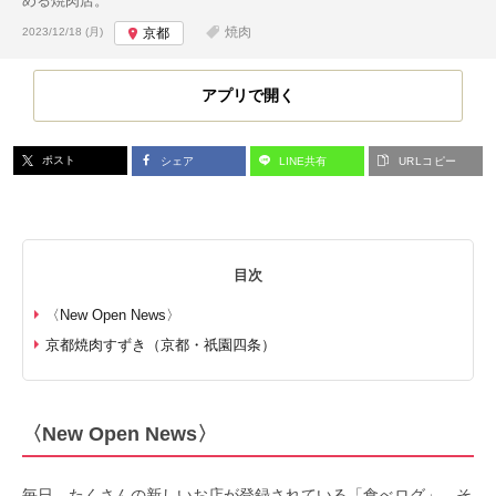
める焼肉店。
投稿日:
焼肉
2023/12/18 (月)
京都
アプリで開く
ポスト
シェア
LINE共有
URLコピー
目次
〈New Open News〉
京都焼肉すずき（京都・祇園四条）
〈New Open News〉
毎日、たくさんの新しいお店が登録されている「食べログ」。そ