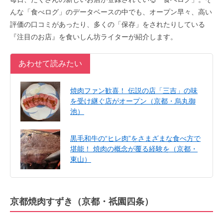
んな「食べログ」のデータベースの中でも、オープン早々、高い
評価の口コミがあったり、多くの「保存」をされたりしている
『注目のお店』を食いしん坊ライターが紹介します。
あわせて読みたい
焼肉ファン歓喜！ 伝説の店「三吉」の味
を受け継ぐ店がオープン（京都・烏丸御
池）
黒毛和牛の“ヒレ肉”をさまざまな食べ方で
堪能！ 焼肉の概念が覆る経験を（京都・
東山）
京都焼肉
すずき（京都・祇園四条）