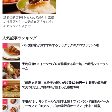
話題の新店3軒をまとめて紹介！ 京都
の注目店から、人気焼肉店「うし松」
のカジュアル店まで
人気記事ランキング
パン愛好家がおすすめするサックサクのクロワッサン5選
予約必須!! スイーツのプロが推薦する唯一無二の絶品シュークリ
ーム
「銀座 久兵衛」出身者の握りが10貫4,950円〜！ 銀座の路地裏
で見つけた江戸前の粋が詰まった感動寿司
本場の“シナモンロール”が日本上陸！フィンランド最古のベーカ
リーカフェ「エクベリ」初の常設店オープン（東京・新宿）