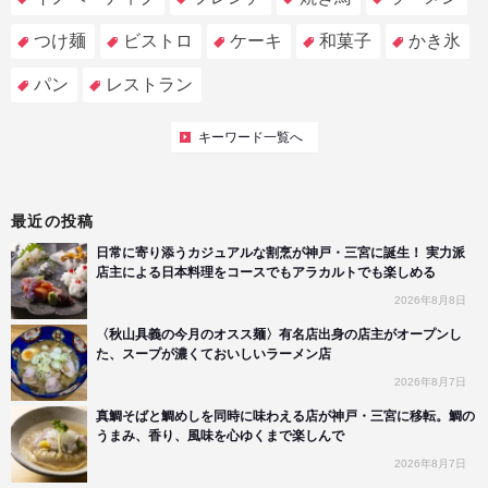
つけ麺
ビストロ
ケーキ
和菓子
かき氷
パン
レストラン
キーワード一覧へ
最近の投稿
日常に寄り添うカジュアルな割烹が神戸・三宮に誕生！ 実力派
店主による日本料理をコースでもアラカルトでも楽しめる
2026年8月8日
〈秋山具義の今月のオスス麺〉有名店出身の店主がオープンし
た、スープが濃くておいしいラーメン店
2026年8月7日
真鯛そばと鯛めしを同時に味わえる店が神戸・三宮に移転。鯛の
うまみ、香り、風味を心ゆくまで楽しんで
2026年8月7日