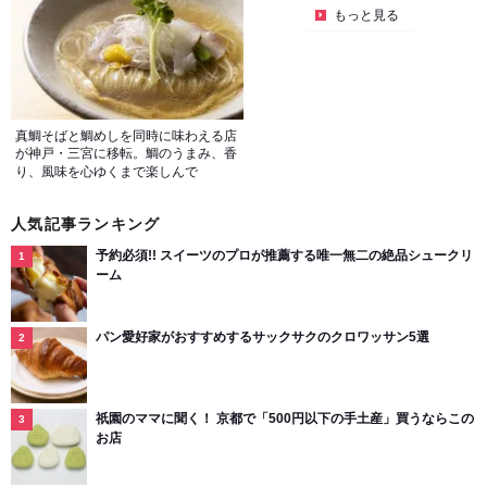
もっと見る
真鯛そばと鯛めしを同時に味わえる店
が神戸・三宮に移転。鯛のうまみ、香
り、風味を心ゆくまで楽しんで
人気記事ランキング
予約必須!! スイーツのプロが推薦する唯一無二の絶品シュークリ
ーム
パン愛好家がおすすめするサックサクのクロワッサン5選
祇園のママに聞く！ 京都で「500円以下の手土産」買うならこの
お店