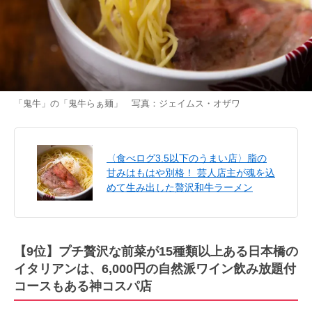
「鬼牛」の「鬼牛らぁ麺」 写真：ジェイムス・オザワ
〈食べログ3.5以下のうまい店〉脂の
甘みはもはや別格！ 芸人店主が魂を込
めて生み出した贅沢和牛ラーメン
【9位】プチ贅沢な前菜が15種類以上ある日本橋の
イタリアンは、6,000円の自然派ワイン飲み放題付
コースもある神コスパ店