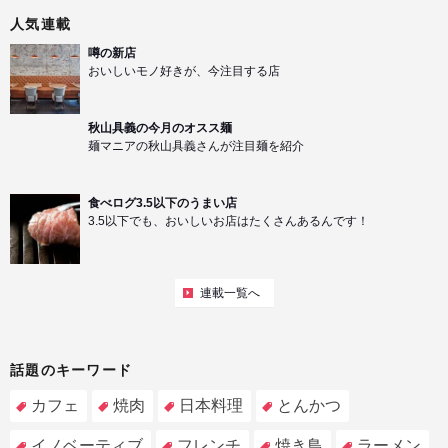
人気連載
噂の新店
おいしいモノ好きが、今注目する店
秋山具義の今月のオスス麺
麺マニアの秋山具義さんが注目麺を紹介
食べログ3.5以下のうまい店
3.5以下でも、おいしいお店はたくさんあるんです！
連載一覧へ
話題のキーワード
カフェ
焼肉
日本料理
とんかつ
イノベーティブ
フレンチ
焼き鳥
ラーメン