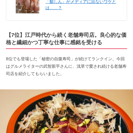
「鮨しん」がメディアに出ないワケと
は……？
【7位】江戸時代から続く老舗寿司店。良心的な価
格と繊細かつ丁寧な仕事に感銘を受ける
8位でも登場した「秘密の自腹寿司」が続けてランクイン。今回
はグルメライターの武智新平さんに、浅草で愛され続ける老舗寿
司店を紹介してもらいました。