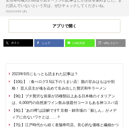
女性寿司職人の間借り店オープンの記事などが注目を集めました。ま
だ読んでいないという方は、ぜひチェックしてくださいね。
投稿日:
2023/10/05 (木)
アプリで開く
ポスト
シェア
LINE共有
URLコピー
2023年9月にもっとも読まれた記事は？
【10位】〈食べログ3.5以下のうまい店〉脂の甘みはもはや別
格！ 芸人店主が魂を込めて生み出した贅沢和牛ラーメン
【9位】プチ贅沢な前菜が15種類以上ある日本橋のイタリアン
は、6,000円の自然派ワイン飲み放題付コースもある神コスパ店
【8位】“あの噂”は誤解です⁉ 京都・錦市場の「鮨しん」がメデ
ィアに出ないワケとは……？
【7位】江戸時代から続く老舗寿司店。良心的な価格と繊細かつ