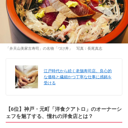
「弁天山美家古寿司」の名物「づけ丼」 写真：長尾真志
江戸時代から続く老舗寿司店。良心的
な価格と繊細かつ丁寧な仕事に感銘を
受ける
【6位】神戸・元町「洋食クアトロ」のオーナーシ
ェフを魅了する、憧れの洋食店とは？