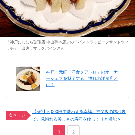
「神戸にしむら珈琲店 中山手本店」の「パストラミビーフサンドウィ
ッチ」 出典：
マックパイン
さん
神戸・元町「洋食クアトロ」のオーナ
ーシェフを魅了する、憧れの洋食店と
は？
【5位】5,000円で味わえる幸福。神楽坂の路地裏
次ページ
で、見惚れる美しさの寿司をゆっくりと堪能 >
,
ペ
ペ
1
2