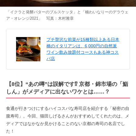
「イクラと発酵バターのブルスケッタ」と「楠わいなりーのデラウェ
ア・オレンジ2021」 写真：木村雅章
プチ贅沢な前菜が15種類以上ある日本
橋のイタリアンは、6,000円の自然派
ワイン飲み放題付コースもある神コス
パ店
【8位】“あの噂”は誤解です⁉ 京都・錦市場の「鮨
しん」がメディアに出ないワケとは……？
食通が行きつけにするハイコスパな寿司店を紹介する「秘密の自
腹寿司」。今回、猫田しげるさんがおすすめしてくれたのは、メ
ディアではなかなか見かけることのない京都の寿司の名店でし
た！