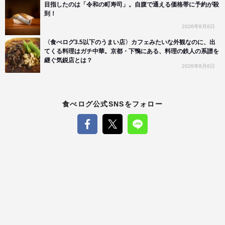
目指したのは「令和の町寿司」。自腹で通える価格帯に予約が殺
到！
2026年8月6日
〈食べログ3.5以下のうまい店〉カフェみたいな外観なのに、出
てくる料理はガチ中華。京都・下鴨にある、料理の鉄人の系譜を
継ぐ気鋭店とは？
2026年8月6日
食べログ公式SNSをフォロー