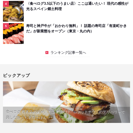
〈食べログ3.5以下のうまい店〉ここは通いたい！ 現代の感性が
光るスペイン郷土料理
寿司と神戸牛が「おかわり無料」！ 話題の寿司店「有楽町かき
だ」が新業態をオープン（東京・丸の内）
ランキング記事一覧へ
ピックアップ
食べログ 百名店の味が、並ばず届く!?「ロケットナウ」のデリバリーで
楽しむおうち名店ごはん
PR