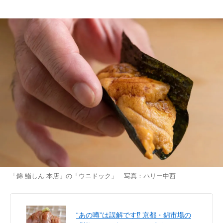
「錦 鮨しん 本店」の「ウニドック」 写真：ハリー中西
“あの噂”は誤解です⁉ 京都・錦市場の