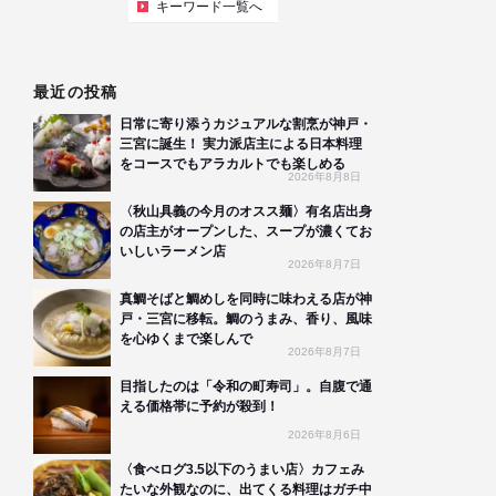
キーワード一覧へ
最近の投稿
日常に寄り添うカジュアルな割烹が神戸・
三宮に誕生！ 実力派店主による日本料理
をコースでもアラカルトでも楽しめる
2026年8月8日
〈秋山具義の今月のオスス麺〉有名店出身
の店主がオープンした、スープが濃くてお
いしいラーメン店
2026年8月7日
真鯛そばと鯛めしを同時に味わえる店が神
戸・三宮に移転。鯛のうまみ、香り、風味
を心ゆくまで楽しんで
2026年8月7日
目指したのは「令和の町寿司」。自腹で通
える価格帯に予約が殺到！
2026年8月6日
〈食べログ3.5以下のうまい店〉カフェみ
たいな外観なのに、出てくる料理はガチ中