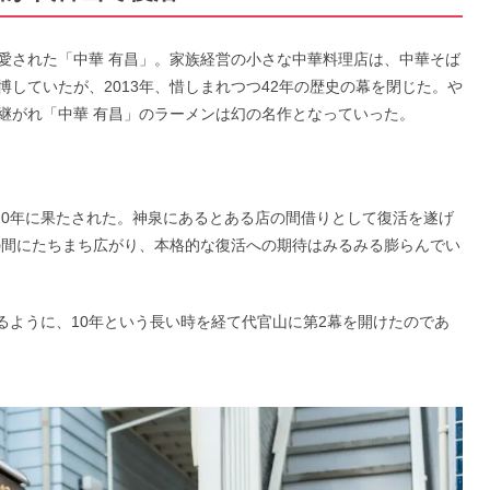
愛された「中華 有昌」。家族経営の小さな中華料理店は、中華そば
していたが、2013年、惜しまれつつ42年の歴史の幕を閉じた。や
継がれ「中華 有昌」のラーメンは幻の名作となっていった。
20年に果たされた。神泉にあるとある店の間借りとして復活を遂げ
の間にたちまち広がり、本格的な復活への期待はみるみる膨らんでい
れるように、10年という長い時を経て代官山に第2幕を開けたのであ