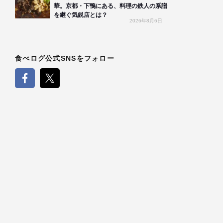
華。京都・下鴨にある、料理の鉄人の系譜
を継ぐ気鋭店とは？
2026年8月6日
食べログ公式SNSをフォロー