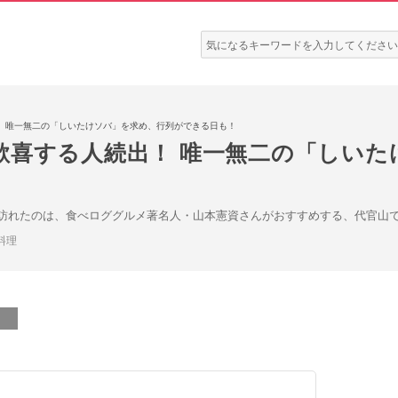
検
索:
！ 唯一無二の「しいたけソバ」を求め、行列ができる日も！
歓喜する人続出！ 唯一無二の「しいた
今回訪れたのは、食べロググルメ著名人・山本憲資さんがおすすめする、代官山
料理