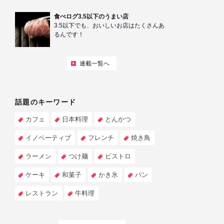
食べログ3.5以下のうまい店
3.5以下でも、おいしいお店はたくさんあ
るんです！
連載一覧へ
話題のキーワード
カフェ
日本料理
とんかつ
イノベーティブ
フレンチ
焼き鳥
ラーメン
つけ麺
ビストロ
ケーキ
和菓子
かき氷
パン
レストラン
牛料理