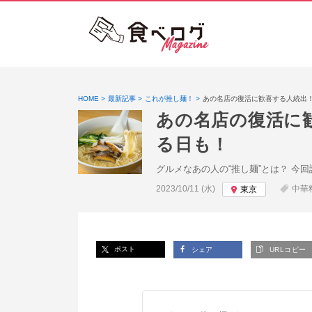
HOME
最新記事
これが推し麺！
あの名店の復活に歓喜する人続出
あの名店の復活に
る日も！
グルメなあの人の“推し麺”とは？ 
投稿日:
2023/10/11 (水)
中華
東京
ポスト
シェア
URLコピー