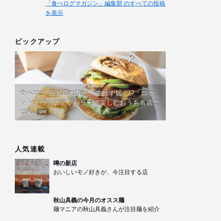
「食べログマガジン」編集部 のすべての投稿
を表示
ピックアップ
食べログ 百名店の味が、並ばず届く!?「ロケ
ットナウ」のデリバリーで楽しむおうち名店ご
はん
PR
人気連載
噂の新店
おいしいモノ好きが、今注目する店
秋山具義の今月のオスス麺
麺マニアの秋山具義さんが注目麺を紹介