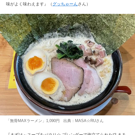
味がよく味わえます』（
グッちゃーん
さん）
「無骨MAXラーメン」1,090円 出典：
MASA☆RU
さん
『まずは～スープをパクり☆ ブレンダーで泡立てられた!? まろ