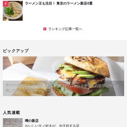
ラーメン王も注目！ 東京のラーメン新店4選
ランキング記事一覧へ
ピックアップ
食べログ 百名店の味が、並ばず届く!?「ロケットナウ」のデリバリーで
楽しむおうち名店ごはん
PR
人気連載
噂の新店
おいしいモノ好きが、今注目する店