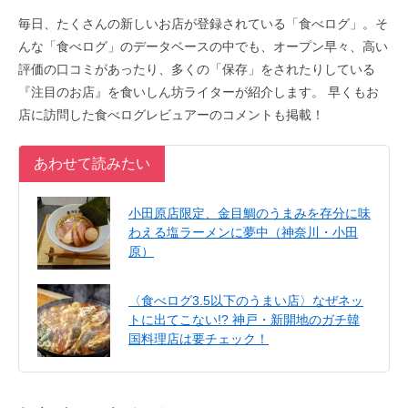
毎日、たくさんの新しいお店が登録されている「食べログ」。そ
んな「食べログ」のデータベースの中でも、オープン早々、高い
評価の口コミがあったり、多くの「保存」をされたりしている
『注目のお店』を食いしん坊ライターが紹介します。 早くもお
店に訪問した食べログレビュアーのコメントも掲載！
あわせて読みたい
小田原店限定、金目鯛のうまみを存分に味
わえる塩ラーメンに夢中（神奈川・小田
原）
〈食べログ3.5以下のうまい店〉なぜネッ
トに出てこない!? 神戸・新開地のガチ韓
国料理店は要チェック！