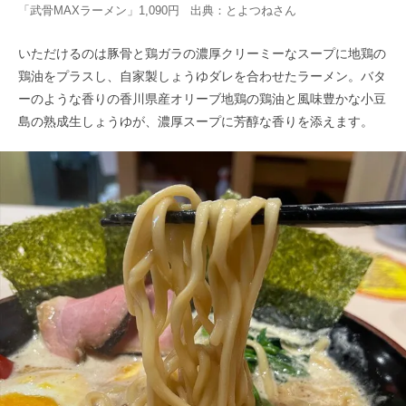
「武骨MAXラーメン」1,090円 出典：
とよつね
さん
いただけるのは豚骨と鶏ガラの濃厚クリーミーなスープに地鶏の
鶏油をプラスし、自家製しょうゆダレを合わせたラーメン。バタ
ーのような香りの香川県産オリーブ地鶏の鶏油と風味豊かな小豆
島の熟成生しょうゆが、濃厚スープに芳醇な香りを添えます。