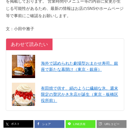
を掲載しております。 営業時間やメニュー等の内容に変更が生
じる可能性があるため、最新の情報はお店のSNSやホームページ
等で事前にご確認をお願いします。
文：小田中雅子
あわせて読みたい
海外で認められた劇場型おまかせ寿司。銀
座で新たな幕開け（東京・銀座）
有田焼で供す、絹のように繊細な氷。週末
限定の贅沢かき氷店が誕生（東京・板橋区
役所前）
ポスト
シェア
LINE共有
URLコピー