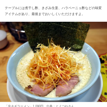
テーブルには煮干し酢、きざみ生姜、ハラペーニョ酢などの味変
アイテムがあり、最後までおいしくいただけますよ。
「辛ネギラーメン」1,090円 出典：
とよつね
さん