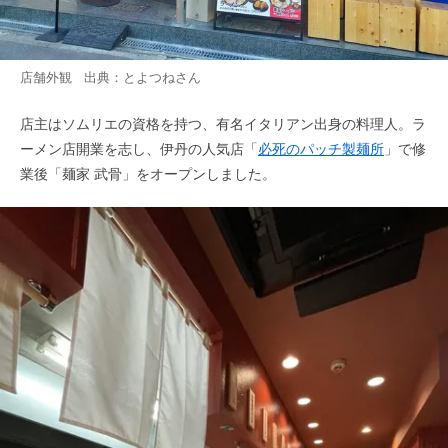
店舗外観 出典：
とよつね
さん
店主はソムリエの資格を持つ、有名イタリアン出身の料理人。ラ
ーメン店開業を志し、伊丹の人気店「
必死のパッチ製麺所
」で修
業後「麺家 武骨」をオープンしました。