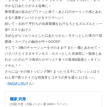
やかな口あたりがエエ塩梅に～
豚骨醤油の旨みがブワァっと来て～あと口のガーリック感とあわ
さる!! 濃厚インパクトがタマリマヘン！
続いて～太め!? 平打ちの自家製麺をお汁もろともズルズルと～一
挙!! ススりあげ☆
太めながらツルツルとした口あたりから～モチっとした弾力!? 咀
嚼感～スープとの融合が中々GOOD!!
そして～3種のチャーシューをそのまま!? また～麺とあわせて～
バクバクとイタダキマンモス…カスっとした赤身部に～脂身とあ
わさったのん!? 小角切りのヤツと!! 各々の食感&脂感と～オイシ
イやん＾＾
さらには~その他トッピング陣!! まったり玉子にフレッシュほう
れん草!?香りナイスな焼海苔とコチラの丼を盛り上げる～♪』
（
MASA☆RU
さん）
麺家 武骨
[大阪] 今里（大阪メトロ）駅 445m / ラーメン