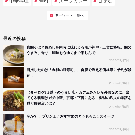
中華料理
寿司
スープカレー
甘味処
キーワード一覧へ
最近の投稿
真鯛そばと鯛めしを同時に味わえる店が神戸・三宮に移転。鯛の
うまみ、香り、風味を心ゆくまで楽しんで
2026年8月7日
目指したのは「令和の町寿司」。自腹で通える価格帯に予約が殺
到！
2026年8月6日
〈食べログ3.5以下のうまい店〉カフェみたいな外観なのに、出
てくる料理はガチ中華。京都・下鴨にある、料理の鉄人の系譜を
継ぐ気鋭店とは？
2026年8月6日
今が旬！ プリン王子おすすめのとうもろこしスイーツ
2026年8月6日