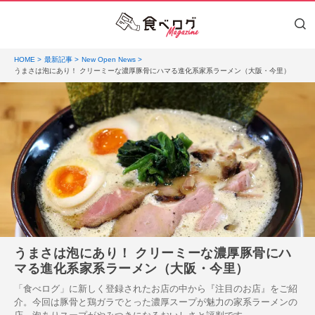
HOME
最新記事
New Open News
うまさは泡にあり！ クリーミーな濃厚豚骨にハマる進化系家系ラーメン（大阪・今里）
うまさは泡にあり！ クリーミーな濃厚豚骨にハ
マる進化系家系ラーメン（大阪・今里）
「食べログ」に新しく登録されたお店の中から『注目のお店』をご紹
介。今回は豚骨と鶏ガラでとった濃厚スープが魅力の家系ラーメンの