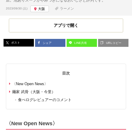
店。泡ありスープがやみつきになるおいしさと評判です。
投稿日:
ラーメン
2023/09/30 (土)
大阪
アプリで開く
ポスト
シェア
LINE共有
URLコピー
目次
〈New Open News〉
麺家 武骨（大阪・今里）
食べログレビュアーのコメント
〈New Open News〉