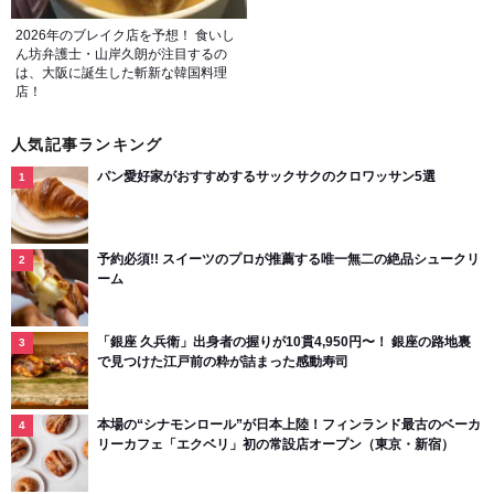
2026年のブレイク店を予想！ 食いし
ん坊弁護士・山岸久朗が注目するの
は、大阪に誕生した斬新な韓国料理
店！
人気記事ランキング
パン愛好家がおすすめするサックサクのクロワッサン5選
予約必須!! スイーツのプロが推薦する唯一無二の絶品シュークリ
ーム
「銀座 久兵衛」出身者の握りが10貫4,950円〜！ 銀座の路地裏
で見つけた江戸前の粋が詰まった感動寿司
本場の“シナモンロール”が日本上陸！フィンランド最古のベーカ
リーカフェ「エクベリ」初の常設店オープン（東京・新宿）