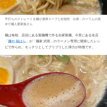
平打ちのストレート太麺が濃厚スープと好相性 出典：
のーてんの寅
＠汁麺人愛家族
さん
麺は毎朝、店頭にある製麺機で作る自家製麺。今里にある名店
「
麺や 福はら
」が「麺家 武骨」のラーメン専用に開発したレシ
ピで作られ、モッチリとしてプリプリした弾力が特徴です。