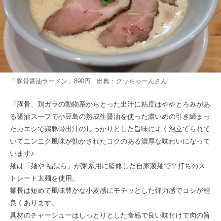
「豚骨醤油ラーメン」890円 出典：
グッちゃーん
さん
『豚骨、鶏ガラの動物系からとった出汁に粘度はややとろみがあ
る醤油スープで小豆島の熟成生醤油を使った濃いめの引き締まっ
たカエシで鶏豚骨出汁のしっかりとした旨味によく泡立てられて
いてニンニク風味が効かされたコクのある濃厚な味わいになって
います♪
麺は「麺や 福はら」が家系用に監修した自家製麺で平打ちのス
トレート太麺を使用。
麺長は短めで風味豊かな小麦感にモチッとした弾力感でコシが程
良くあります。
具材のチャーシューはしっとりとした食感で良い味付けで肉の旨