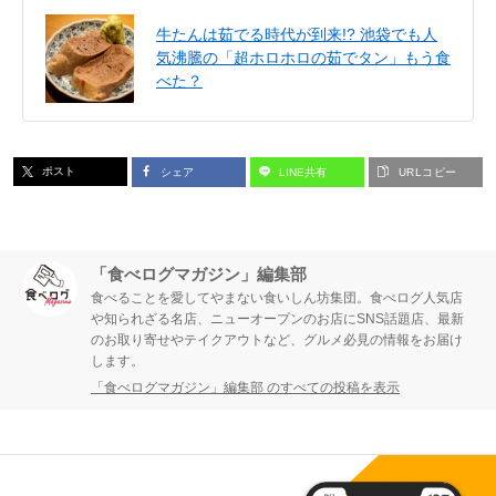
牛たんは茹でる時代が到来!? 池袋でも人
気沸騰の「超ホロホロの茹でタン」もう食
べた？
ポスト
シェア
LINE共有
URLコピー
「食べログマガジン」編集部
食べることを愛してやまない食いしん坊集団。食べログ人気店
や知られざる名店、ニューオープンのお店にSNS話題店、最新
のお取り寄せやテイクアウトなど、グルメ必見の情報をお届け
します。
「食べログマガジン」編集部 のすべての投稿を表示