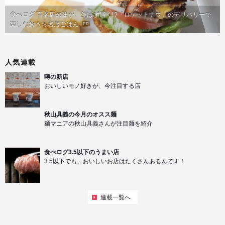
食べログ 百名店の味が、並ばず届く!?「ロケットナウ」のデリバリーで
楽しむおうち名店ごはん
PR
人気連載
噂の新店
おいしいモノ好きが、今注目する店
秋山具義の今月のオスス麺
麺マニアの秋山具義さんが注目麺を紹介
食べログ3.5以下のうまい店
3.5以下でも、おいしいお店はたくさんあるんです！
連載一覧へ