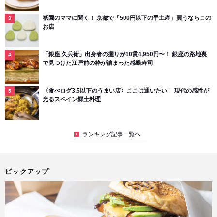
祇園のママに聞く！ 京都で「500円以下の手土産」買うならこの
お店
「銀座 久兵衛」出身者の握りが10貫4,950円〜！ 銀座の路地裏
で見つけた江戸前の粋が詰まった感動寿司
〈食べログ3.5以下のうまい店〉ここは通いたい！ 現代の感性が
光るスペイン郷土料理
ランキング記事一覧へ
ピックアップ