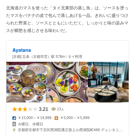
北海道のマスを使った「タイ北東部の蒸し魚」は、ソースを塗っ
たマスをバナナの皮で包んで蒸しあげる一品。きれいに盛りつけ
られた野菜と、ソースとともにいただく。しっかりと味の染みマ
スが郷愁を感じさせる味わいだ。
Ayatana
[京都] 五条（京都市営）駅 578m / タイ料理
3.21
23
人
￥15,000～￥19,999
￥5,000～￥5,999
火曜日、水曜日
京都府京都市下京区西洞院通正面上ル西洞院町466 デュシタニ京都