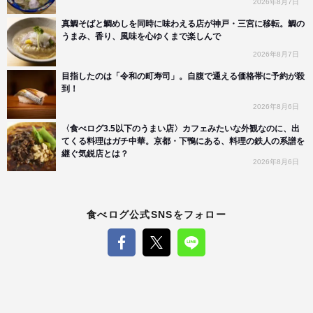
2026年8月7日
真鯛そばと鯛めしを同時に味わえる店が神戸・三宮に移転。鯛の
うまみ、香り、風味を心ゆくまで楽しんで
2026年8月7日
目指したのは「令和の町寿司」。自腹で通える価格帯に予約が殺
到！
2026年8月6日
〈食べログ3.5以下のうまい店〉カフェみたいな外観なのに、出
てくる料理はガチ中華。京都・下鴨にある、料理の鉄人の系譜を
継ぐ気鋭店とは？
2026年8月6日
食べログ公式SNSをフォロー