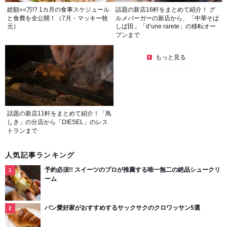
総額○○万!? 1カ月の食事スケジュール
話題の新店16軒をまとめて紹介！ グ
と食費を全公開！（7月・マッキー牧
ルメバーガーの新店から、「中華そば
元）
しば田」「d’une rarete」の移転オー
プンまで
もっと見る
話題の新店11軒をまとめて紹介！「鳥
しき」の分店から「DIESEL」のレス
トランまで
人気記事ランキング
予約必須!! スイーツのプロが推薦する唯一無二の絶品シュークリ
ーム
パン愛好家がおすすめするサックサクのクロワッサン5選