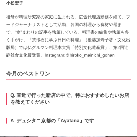
小松宏子
祖母が料理研究家の家庭に生まれる。広告代理店勤務を経て、フ
ードジャーナリストとして活動。各国の料理から食材や器ま
で、“食”まわりの記事を執筆している。料理書の編集や執筆も多
く手がけ、『茶懐石に学ぶ日日の料理』（後藤加寿子著・文化出
版局）では仏グルマン料理本大賞「特別文化遺産賞」、第2回辻
静雄食文化賞受賞。Instagram:＠hiroko_mainichi_gohan
今月のベストワン
Q. 直近で行った新店の中で、特におすすめしたいお店
を教えてください
A. デュシタニ京都の「Ayatana」です