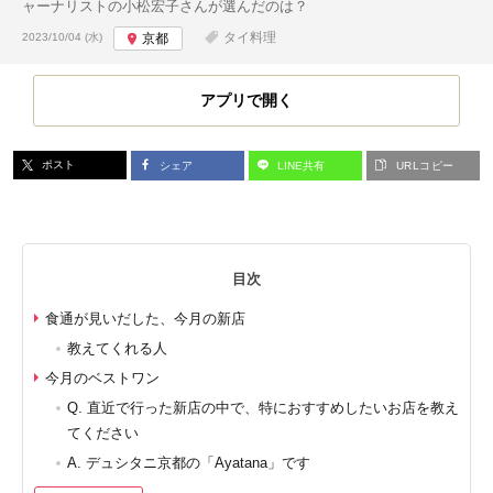
ャーナリストの小松宏子さんが選んだのは？
投稿日:
タイ料理
2023/10/04 (水)
京都
アプリで開く
ポスト
シェア
LINE共有
URLコピー
目次
食通が見いだした、今月の新店
教えてくれる人
今月のベストワン
Q. 直近で行った新店の中で、特におすすめしたいお店を教え
てください
A. デュシタニ京都の「Ayatana」です