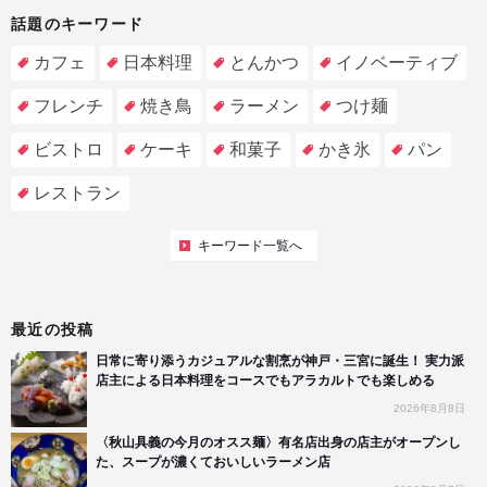
話題のキーワード
カフェ
日本料理
とんかつ
イノベーティブ
フレンチ
焼き鳥
ラーメン
つけ麺
ビストロ
ケーキ
和菓子
かき氷
パン
レストラン
キーワード一覧へ
最近の投稿
日常に寄り添うカジュアルな割烹が神戸・三宮に誕生！ 実力派
店主による日本料理をコースでもアラカルトでも楽しめる
2026年8月8日
〈秋山具義の今月のオスス麺〉有名店出身の店主がオープンし
た、スープが濃くておいしいラーメン店