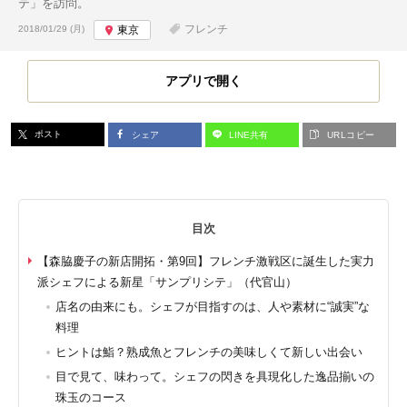
テ」を訪問。
投稿日:
フレンチ
2018/01/29 (月)
東京
アプリで開く
ポスト
シェア
LINE共有
URLコピー
目次
【森脇慶子の新店開拓・第9回】フレンチ激戦区に誕生した実力
派シェフによる新星「サンプリシテ」（代官山）
店名の由来にも。シェフが目指すのは、人や素材に“誠実”な
料理
ヒントは鮨？熟成魚とフレンチの美味しくて新しい出会い
目で見て、味わって。シェフの閃きを具現化した逸品揃いの
珠玉のコース