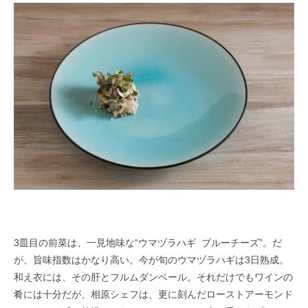
3皿目の前菜は、一見地味な“ウマヅラハギ ブルーチーズ”。だ
が、旨味指数はかなり高い。今が旬のウマヅラハギは3日熟成。
和え衣には、その肝とフルムダンベール。
それだけでもワインの
肴には十分だが、相原シェフは、更に刻んだローストアーモンド