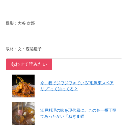
撮影：大谷 次郎
取材・文：森脇慶子
あわせて読みたい
今、巷でジワジワきている”毛沢東スペア
リブ”って知ってる？
江戸料理の味を現代風に。この冬一番丁寧
であったかい「ねぎま鍋」