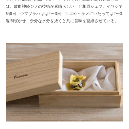
は、放血神経ジメの技術が素晴らしい」と相原シェフ。イワシで
約6日、ウマヅラハギは2〜3日、クエやヒラメにいたっては2〜3
週間寝かせ、
余分な水分を抜くと共に旨味を凝縮させている。