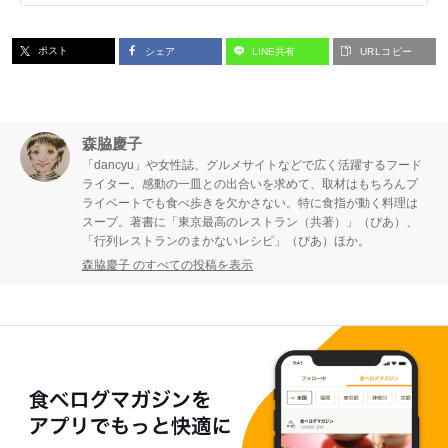
ポスト
シェア
LINE共有
URLコピー
森脇慶子
「dancyu」や女性誌、グルメサイトなどで広く活躍するフード
ライター。感動の一皿との出合いを求めて、取材はもちろんプ
ライベートでも食べ歩きを欠かさない。特に食指が動く料理は
スープ。著書に「東京最高のレストラン（共著）」（ぴあ）、
「行列レストランのまかないレシピ」（ぴあ）ほか。
森脇慶子 のすべての投稿を表示