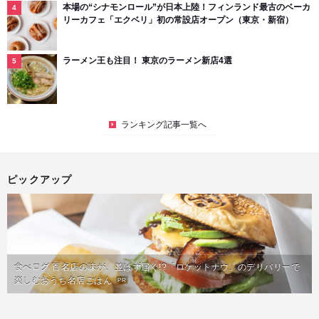
本場の“シナモンロール”が日本上陸！フィンランド最古のベーカ
リーカフェ「エクベリ」初の常設店オープン（東京・新宿）
ラーメン王も注目！ 東京のラーメン新店4選
ランキング記事一覧へ
ピックアップ
食べログ 百名店の味が、並ばず届く!?「ロケットナウ」のデリバリーで
楽しむおうち名店ごはん
PR