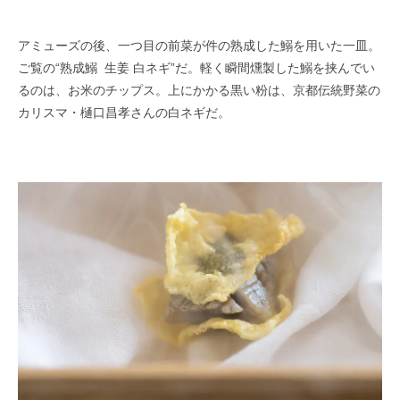
アミューズの後、一つ目の前菜が件の熟成した鰯を用いた一皿。
ご覧の“熟成鰯 生姜 白ネギ”だ。軽く瞬間燻製した鰯を挟んでい
るのは、お米のチップス。上にかかる黒い粉は、京都伝統野菜の
カリスマ・樋口昌孝さんの白ネギだ。