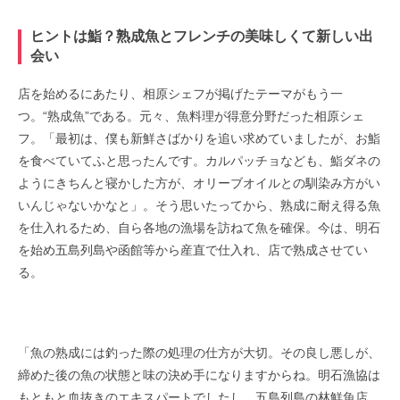
ヒントは鮨？熟成魚とフレンチの美味しくて新しい出
会い
店を始めるにあたり、相原シェフが掲げたテーマがもう一
つ。“熟成魚”である。元々、魚料理が得意分野だった相原シェ
フ。「最初は、僕も新鮮さばかりを追い求めていましたが、お鮨
を食べていてふと思ったんです。カルパッチョなども、鮨ダネの
ようにきちんと寝かした方が、オリーブオイルとの馴染み方がい
いんじゃないかなと」。そう思いたってから、熟成に耐え得る魚
を仕入れるため、
自ら各地の漁場を訪ねて魚を確保。今は、明石
を始め五島列島や函館等から産直で仕入れ、
店で熟成させてい
る。
「魚の熟成には釣った際の処理の仕方が大切。その良し悪しが、
締めた後の魚の状態と味の決め手になりますからね。明石漁協は
もともと血抜きのエキスパートでしたし、五島列島の林鮮魚店