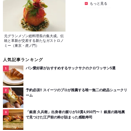
もっと見る
元グランメゾン総料理長の集大成。伝
統と革新が交差する新たなガストロノ
ミー（東京・虎ノ門）
人気記事ランキング
パン愛好家がおすすめするサックサクのクロワッサン5選
予約必須!! スイーツのプロが推薦する唯一無二の絶品シュークリ
ーム
「銀座 久兵衛」出身者の握りが10貫4,950円〜！ 銀座の路地裏
で見つけた江戸前の粋が詰まった感動寿司