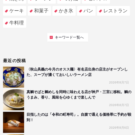
ケーキ
和菓子
かき氷
パン
レストラン
牛料理
キーワード一覧へ
最近の投稿
〈秋山具義の今月のオスス麺〉有名店出身の店主がオープンし
た、スープが濃くておいしいラーメン店
2026年8月7日
真鯛そばと鯛めしを同時に味わえる店が神戸・三宮に移転。鯛の
うまみ、香り、風味を心ゆくまで楽しんで
2026年8月7日
目指したのは「令和の町寿司」。自腹で通える価格帯に予約が殺
到！
2026年8月6日