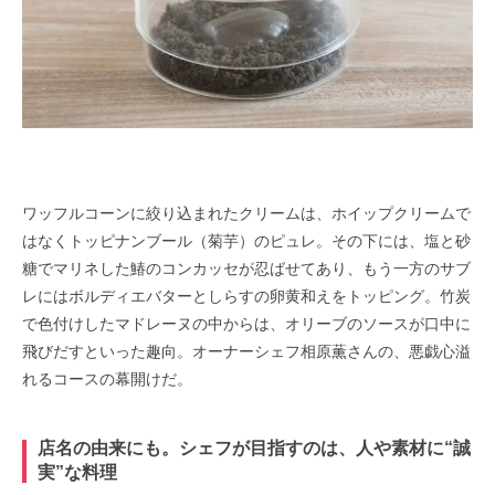
ワッフルコーンに絞り込まれたクリームは、ホイップクリームで
はなくトッピナンブール（菊芋）のピュレ。その下には、
塩と砂
糖でマリネした鰆のコンカッセが忍ばせてあり、もう一方のサブ
レにはボルディエバターとしらすの卵黄和えをト
ッピング。竹炭
で色付けしたマドレーヌの中からは、オリーブのソースが口中に
飛びだすといった趣向。オーナーシェフ相原薫さんの、悪戯心溢
れるコースの幕開けだ。
店名の由来にも。シェフが目指すのは、人や素材に“誠
実”な料理