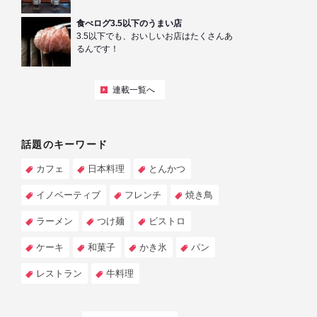
食べログ3.5以下のうまい店
3.5以下でも、おいしいお店はたくさんあ
るんです！
連載一覧へ
話題のキーワード
カフェ
日本料理
とんかつ
イノベーティブ
フレンチ
焼き鳥
ラーメン
つけ麺
ビストロ
ケーキ
和菓子
かき氷
パン
レストラン
牛料理