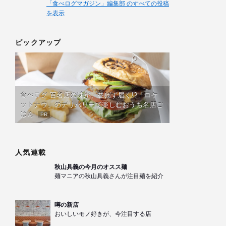
「食べログマガジン」編集部 のすべての投稿
を表示
ピックアップ
食べログ 百名店の味が、並ばず届く!?「ロケ
ットナウ」のデリバリーで楽しむおうち名店ご
はん
PR
人気連載
秋山具義の今月のオスス麺
麺マニアの秋山具義さんが注目麺を紹介
噂の新店
おいしいモノ好きが、今注目する店