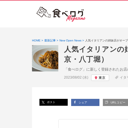
HOME
最新記事
New Open News
人気イタリアンの姉妹店がオープ
人気イタリアンの
京・八丁堀）
「食べログ」に新しく登録されたお店
投稿日:
2023/08/02 (水)
イタ
東京
ポスト
シェア
URLコピー