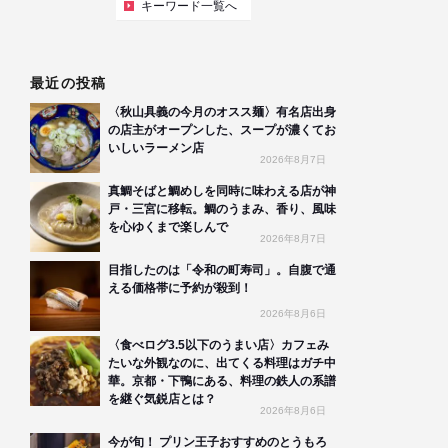
キーワード一覧へ
最近の投稿
〈秋山具義の今月のオスス麺〉有名店出身
の店主がオープンした、スープが濃くてお
いしいラーメン店
2026年8月7日
真鯛そばと鯛めしを同時に味わえる店が神
戸・三宮に移転。鯛のうまみ、香り、風味
を心ゆくまで楽しんで
2026年8月7日
目指したのは「令和の町寿司」。自腹で通
える価格帯に予約が殺到！
2026年8月6日
〈食べログ3.5以下のうまい店〉カフェみ
たいな外観なのに、出てくる料理はガチ中
華。京都・下鴨にある、料理の鉄人の系譜
を継ぐ気鋭店とは？
2026年8月6日
今が旬！ プリン王子おすすめのとうもろ