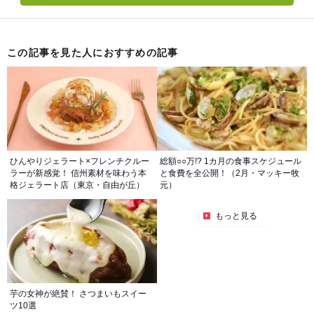
この記事を見た人におすすめの記事
ひんやりジェラート×フレンチクルー
総額○○万!? 1カ月の食事スケジュール
ラーが新感覚！ 信州素材を味わう本
と食費を全公開！（2月・マッキー牧
格ジェラート店（東京・自由が丘）
元）
もっと見る
芋の女神が絶賛！ さつまいもスイー
ツ10選