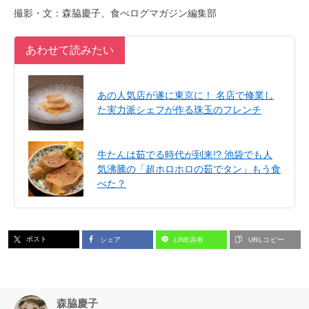
撮影・文：森脇慶子、食べログマガジン編集部
あわせて読みたい
あの人気店が遂に東京に！ 名店で修業し
た実力派シェフが作る珠玉のフレンチ
牛たんは茹でる時代が到来!? 池袋でも人
気沸騰の「超ホロホロの茹でタン」もう食
べた？
ポスト
シェア
LINE共有
URLコピー
森脇慶子