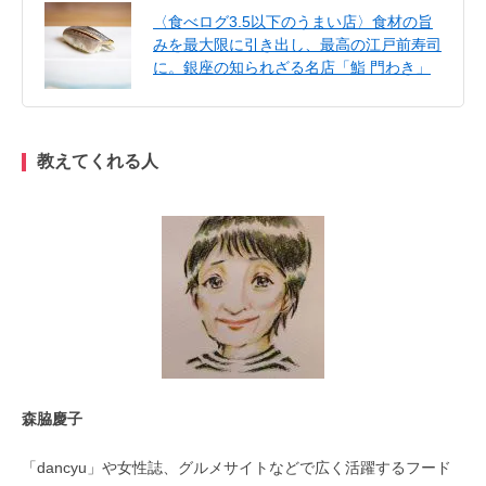
〈食べログ3.5以下のうまい店〉食材の旨
みを最大限に引き出し、最高の江戸前寿司
に。銀座の知られざる名店「鮨 門わき」
教えてくれる人
森脇慶子
「dancyu」や女性誌、グルメサイトなどで広く活躍するフード