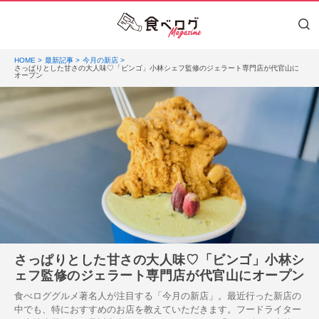
HOME
最新記事
今月の新店
さっぱりとした甘さの大人味♡「ビンゴ」小林シェフ監修のジェラート専門店が代官山に
オープン
さっぱりとした甘さの大人味♡「ビンゴ」小林シ
ェフ監修のジェラート専門店が代官山にオープン
食べロググルメ著名人が注目する「今月の新店」。最近行った新店の
中でも、特におすすめのお店を教えていただきます。フードライター