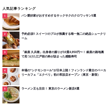
人気記事ランキング
パン愛好家がおすすめするサックサクのクロワッサン5選
予約必須!! スイーツのプロが推薦する唯一無二の絶品シュークリ
ーム
「銀座 久兵衛」出身者の握りが10貫4,950円〜！ 銀座の路地裏
で見つけた江戸前の粋が詰まった感動寿司
本場の“シナモンロール”が日本上陸！フィンランド最古のベーカ
リーカフェ「エクベリ」初の常設店オープン（東京・新宿）
ラーメン王も注目！ 東京のラーメン新店4選