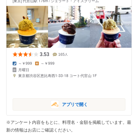
[東京] 代官山駅 176m / ジェラート・アイスクリーム
3.53
165
人
～￥999
～￥999
月曜日
東京都渋谷区恵比寿西1-33-18 コート代官山 1F
アプリで開く
※アンケート内容をもとに、料理名・金額を掲載しています。最
新の情報はお店にご確認ください。