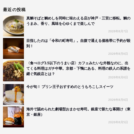
最近の投稿
真鯛そばと鯛めしを同時に味わえる店が神戸・三宮に移転。鯛の
うまみ、香り、風味を心ゆくまで楽しんで
2026年8月7日
目指したのは「令和の町寿司」。自腹で通える価格帯に予約が殺
到！
2026年8月6日
〈食べログ3.5以下のうまい店〉カフェみたいな外観なのに、出
てくる料理はガチ中華。京都・下鴨にある、料理の鉄人の系譜を
継ぐ気鋭店とは？
2026年8月6日
今が旬！ プリン王子おすすめのとうもろこしスイーツ
2026年8月6日
海外で認められた劇場型おまかせ寿司。銀座で新たな幕開け（東
京・銀座）
2026年8月5日