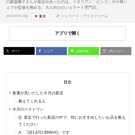
の森脇慶子さんが最近出合ったのは、イタリアン「ビンゴ」の小林シ
ェフが監修を務める、大人向けのジェラート専門店。
投稿日:
ジェラート・アイスクリーム
2023/07/21 (金)
東京
アプリで開く
ポスト
シェア
LINE共有
URLコピー
目次
食通が見いだした今月の新店
教えてくれる人
今月のベストワン
Q. 直近で行った新店の中で、特におすすめしたいお店を教え
てください
A. 「GELATO BRAVO」です