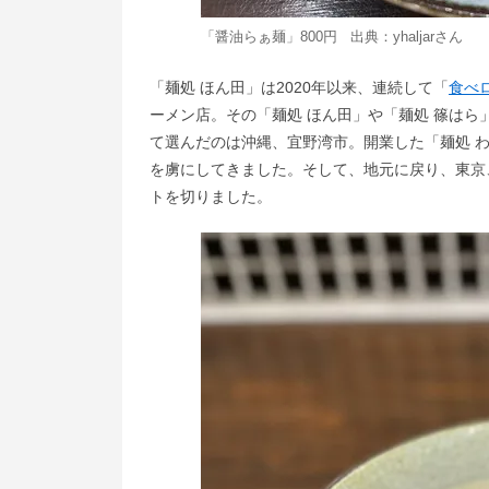
「醤油らぁ麺」800円 出典：
yhaljar
さん
「麺処 ほん田」は2020年以来、連続して「
食べロ
ーメン店。その「麺処 ほん田」や「麺処 篠は
て選んだのは沖縄、宜野湾市。開業した「麺処 
を虜にしてきました。そして、地元に戻り、東京、葛
トを切りました。