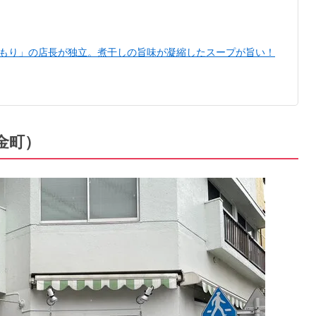
〉「ふくもり」の店長が独立。煮干しの旨味が凝縮したスープが旨い！
・金町）