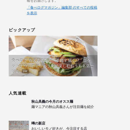
報をお届けします。
「食べログマガジン」編集部 のすべての投稿
を表示
ピックアップ
食べログ 百名店の味が、並ばず届く!?「ロケ
ットナウ」のデリバリーで楽しむおうち名店ご
はん
PR
人気連載
秋山具義の今月のオスス麺
麺マニアの秋山具義さんが注目麺を紹介
噂の新店
おいしいモノ好きが、今注目する店