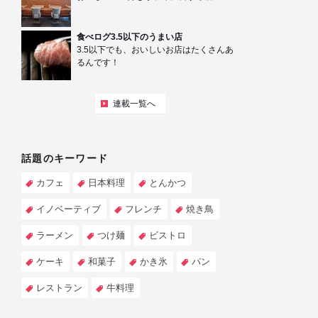
食べログ3.5以下のうまい店
3.5以下でも、おいしいお店はたくさんあ
るんです！
連載一覧へ
話題のキーワード
カフェ
日本料理
とんかつ
イノベーティブ
フレンチ
焼き鳥
ラーメン
つけ麺
ビストロ
ケーキ
和菓子
かき氷
パン
レストラン
牛料理