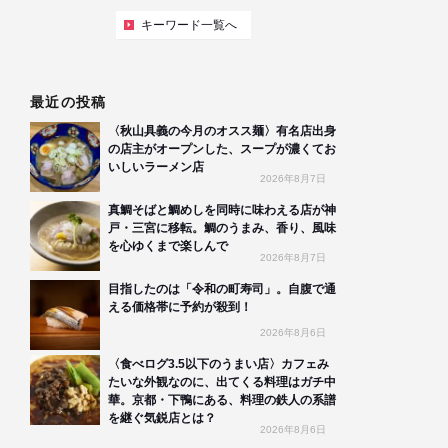
キーワード一覧へ
最近の投稿
〈秋山具義の今月のオスス麺〉有名店出身
の店主がオープンした、スープが濃くてお
いしいラーメン店
2026年8月7日
真鯛そばと鯛めしを同時に味わえる店が神
戸・三宮に移転。鯛のうまみ、香り、風味
を心ゆくまで楽しんで
2026年8月7日
目指したのは「令和の町寿司」。自腹で通
える価格帯に予約が殺到！
2026年8月6日
〈食べログ3.5以下のうまい店〉カフェみ
たいな外観なのに、出てくる料理はガチ中
華。京都・下鴨にある、料理の鉄人の系譜
を継ぐ気鋭店とは？
2026年8月6日