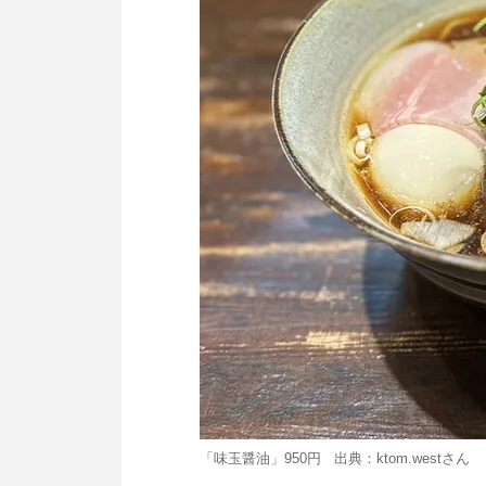
「味玉醤油」950円 出典：
ktom.west
さん