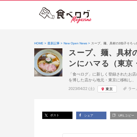
HOME
最新記事
New Open News
スープ、麺、具材の3拍子そろっ
スープ、麺、具材
ンにハマる（東京
「食べログ」に新しく登録されたお店
を博した店から地元・東京に移転し、
投稿日:
2023/04/22 (土)
ラー
東京
ポスト
シェア
URLコピー