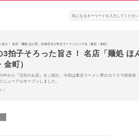
検
索:
た旨さ！ 名店「麺処 ほん田」出身店主が作るラーメンにハマる（東京・金町）
の3拍子そろった旨さ！ 名店「麺処 
・金町）
の中から『注目のお店』をご紹介。今回は東京ラーメン界のカリスマ的存在「
リニューアルオープンしました。
メン