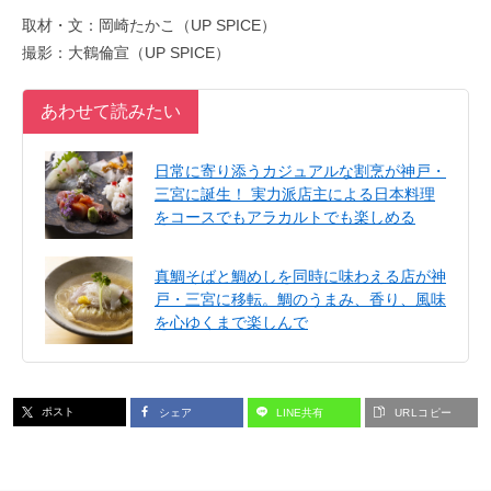
取材・文：岡崎たかこ（UP SPICE）
撮影：大鶴倫宣（UP SPICE）
あわせて読みたい
日常に寄り添うカジュアルな割烹が神戸・
三宮に誕生！ 実力派店主による日本料理
をコースでもアラカルトでも楽しめる
真鯛そばと鯛めしを同時に味わえる店が神
戸・三宮に移転。鯛のうまみ、香り、風味
を心ゆくまで楽しんで
ポスト
シェア
LINE共有
URLコピー