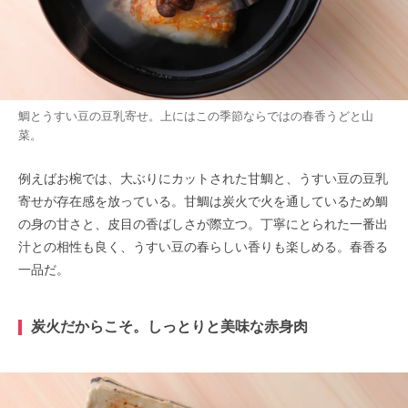
鯛とうすい豆の豆乳寄せ。上にはこの季節ならではの春香うどと山
菜。
例えばお椀では、大ぶりにカットされた甘鯛と、うすい豆の豆乳
寄せが存在感を放っている。甘鯛は炭火で火を通しているため鯛
の身の甘さと、皮目の香ばしさが際立つ。丁寧にとられた一番出
汁との相性も良く、うすい豆の春らしい香りも楽しめる。春香る
一品だ。
炭火だからこそ。しっとりと美味な赤身肉