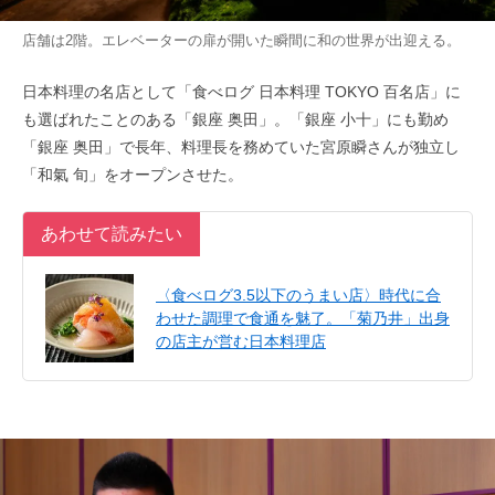
店舗は2階。エレベーターの扉が開いた瞬間に和の世界が出迎える。
日本料理の名店として「食べログ 日本料理 TOKYO 百名店」に
も選ばれたことのある「銀座 奥田」。「銀座 小十」にも勤め
「銀座 奥田」で長年、料理長を務めていた宮原瞬さんが独立し
「和氣 旬」をオープンさせた。
あわせて読みたい
〈食べログ3.5以下のうまい店〉時代に合
わせた調理で食通を魅了。「菊乃井」出身
の店主が営む日本料理店