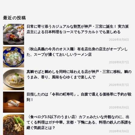
最近の投稿
日常に寄り添うカジュアルな割烹が神戸・三宮に誕生！ 実力派
店主による日本料理をコースでもアラカルトでも楽しめる
2026年8月8日
〈秋山具義の今月のオスス麺〉有名店出身の店主がオープンし
た、スープが濃くておいしいラーメン店
2026年8月7日
真鯛そばと鯛めしを同時に味わえる店が神戸・三宮に移転。鯛の
うまみ、香り、風味を心ゆくまで楽しんで
2026年8月7日
目指したのは「令和の町寿司」。自腹で通える価格帯に予約が殺
到！
2026年8月6日
〈食べログ3.5以下のうまい店〉カフェみたいな外観なのに、出
てくる料理はガチ中華。京都・下鴨にある、料理の鉄人の系譜を
継ぐ気鋭店とは？
2026年8月6日