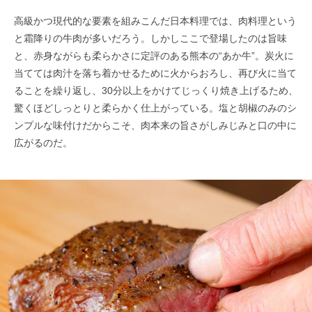
高級かつ現代的な要素を組みこんだ日本料理では、肉料理という
と霜降りの牛肉が多いだろう。しかしここで登場したのは旨味
と、赤身ながらも柔らかさに定評のある熊本の“あか牛”。炭火に
当てては肉汁を落ち着かせるために火からおろし、再び火に当て
ることを繰り返し、30分以上をかけてじっくり焼き上げるため、
驚くほどしっとりと柔らかく仕上がっている。塩と胡椒のみのシ
ンプルな味付けだからこそ、肉本来の旨さがしみじみと口の中に
広がるのだ。