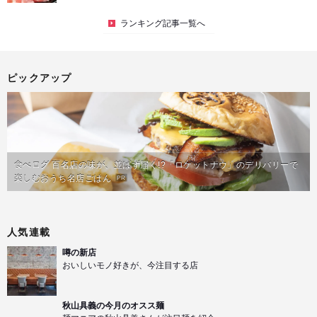
ランキング記事一覧へ
ピックアップ
食べログ 百名店の味が、並ばず届く!?「ロケットナウ」のデリバリーで
楽しむおうち名店ごはん
PR
人気連載
噂の新店
おいしいモノ好きが、今注目する店
秋山具義の今月のオスス麺