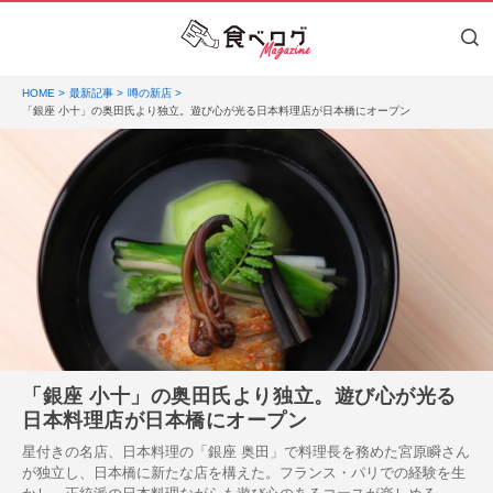
HOME
最新記事
噂の新店
「銀座 小十」の奥田氏より独立。遊び心が光る日本料理店が日本橋にオープン
「銀座 小十」の奥田氏より独立。遊び心が光る
日本料理店が日本橋にオープン
星付きの名店、日本料理の「銀座 奥田」で料理長を務めた宮原瞬さん
が独立し、日本橋に新たな店を構えた。フランス・パリでの経験を生