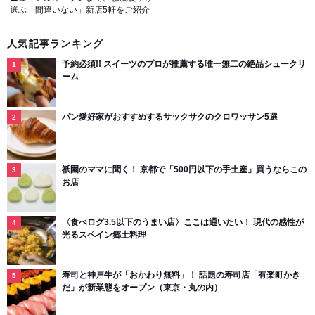
選ぶ「間違いない」新店5軒をご紹介
人気記事ランキング
予約必須!! スイーツのプロが推薦する唯一無二の絶品シュークリ
ーム
パン愛好家がおすすめするサックサクのクロワッサン5選
祇園のママに聞く！ 京都で「500円以下の手土産」買うならこの
お店
〈食べログ3.5以下のうまい店〉ここは通いたい！ 現代の感性が
光るスペイン郷土料理
寿司と神戸牛が「おかわり無料」！ 話題の寿司店「有楽町かき
だ」が新業態をオープン（東京・丸の内）