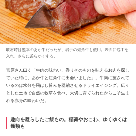
取材時は熊本のあか牛だったが、岩手の短角牛も使用。表面に包丁を
入れ、さらに柔らかくする。
宮原さん曰く「牛肉の味わい、香りそのものを味えるお肉を探し
ていた時に、あか牛と短角牛に出会いました」。牛肉に施されて
いるのは水分を飛ばし旨みを凝縮させるドライエイジング。広々
とした土地で自然の牧草を食べ、大切に育てられたからこそ生ま
れる赤身の味わいだ。
趣向を凝らしたご飯もの。稲荷やおこわ、ゆくゆくは
麺類も