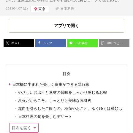
かし、正統派の日本料理ながらも遊び心のあるコースが楽しめる。
投稿日:
日本料理
2023/04/07 (金)
東京
アプリで開く
ポスト
シェア
LINE共有
URLコピー
目次
日本橋に生まれた楽しく食事ができる隠れ家
やさしいお出汁と素材の旨味をしっかり感じるお椀
炭火だからこそ。しっとりと美味な赤身肉
趣向を凝らしたご飯もの。稲荷やおこわ、ゆくゆくは麺類も
日本料理の旬を楽しむデザート
目次を開く