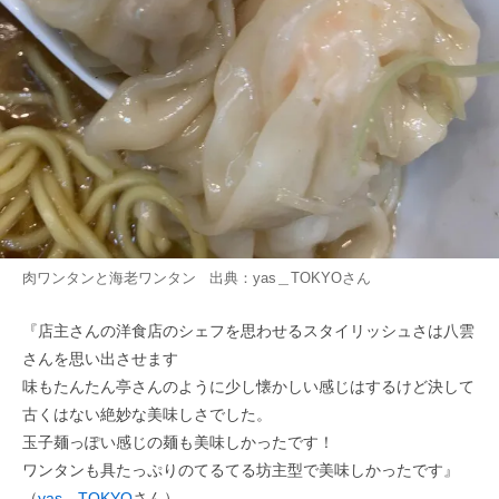
肉ワンタンと海老ワンタン 出典：
yas＿TOKYO
さん
『店主さんの洋食店のシェフを思わせるスタイリッシュさは八雲
さんを思い出させます
味もたんたん亭さんのように少し懐かしい感じはするけど決して
古くはない絶妙な美味しさでした。
玉子麺っぽい感じの麺も美味しかったです！
ワンタンも具たっぷりのてるてる坊主型で美味しかったです』
（
yas＿TOKYO
さん）