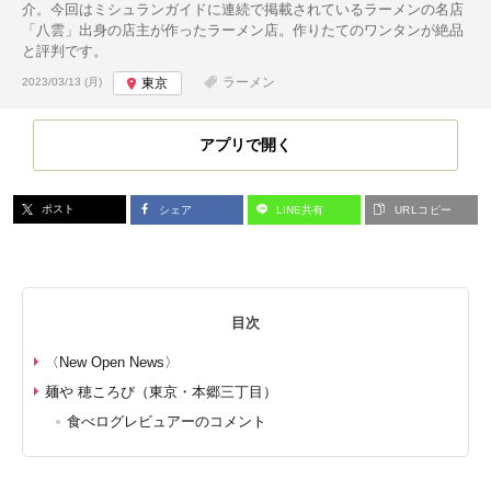
介。今回はミシュランガイドに連続で掲載されているラーメンの名店
「八雲」出身の店主が作ったラーメン店。作りたてのワンタンが絶品
と評判です。
投稿日:
ラーメン
2023/03/13 (月)
東京
アプリで開く
ポスト
シェア
LINE共有
URLコピー
目次
〈New Open News〉
麺や 穂ころび（東京・本郷三丁目）
食べログレビュアーのコメント