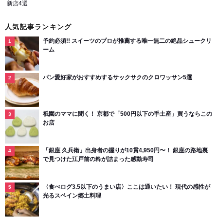
新店4選
人気記事ランキング
予約必須!! スイーツのプロが推薦する唯一無二の絶品シュークリ
ーム
パン愛好家がおすすめするサックサクのクロワッサン5選
祇園のママに聞く！ 京都で「500円以下の手土産」買うならこの
お店
「銀座 久兵衛」出身者の握りが10貫4,950円〜！ 銀座の路地裏
で見つけた江戸前の粋が詰まった感動寿司
〈食べログ3.5以下のうまい店〉ここは通いたい！ 現代の感性が
光るスペイン郷土料理