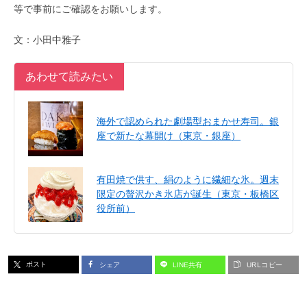
等で事前にご確認をお願いします。
文：小田中雅子
あわせて読みたい
海外で認められた劇場型おまかせ寿司。銀
座で新たな幕開け（東京・銀座）
有田焼で供す、絹のように繊細な氷。週末
限定の贅沢かき氷店が誕生（東京・板橋区
役所前）
ポスト
シェア
LINE共有
URLコピー