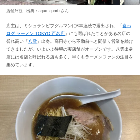
店舗外観 出典：
aqua_quartz
さん
店主は、ミシュランビブグルマンに6年連続で選出され、「
食べ
ログ ラーメン TOKYO 百名店
」にも選ばれたことがある名店の
誉れ高い「
八雲
」出身。高円寺から不動前へと間借り営業を続け
てきましたが、いよいよ待望の実店舗がオープンです。八雲出身
店には名店と呼ばれる店も多く、早くもラーメンファンの注目を
集めています。