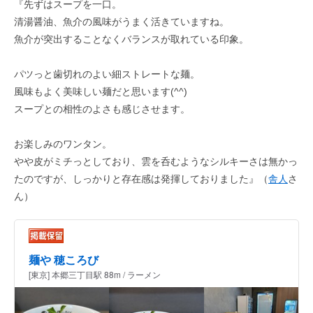
『先ずはスープを一口。
清湯醤油、魚介の風味がうまく活きていますね。
魚介が突出することなくバランスが取れている印象。
パツっと歯切れのよい細ストレートな麺。
風味もよく美味しい麺だと思います(^^)
スープとの相性のよさも感じさせます。
お楽しみのワンタン。
やや皮がミチっとしており、雲を呑むようなシルキーさは無かっ
たのですが、しっかりと存在感は発揮しておりました』（
舎
人
さ
ん）
麺や 穂ころび
[東京] 本郷三丁目駅 88m / ラーメン