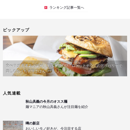
ランキング記事一覧へ
ピックアップ
食べログ 百名店の味が、並ばず届く!?「ロケットナウ」のデリバリーで
楽しむおうち名店ごはん
PR
人気連載
秋山具義の今月のオスス麺
麺マニアの秋山具義さんが注目麺を紹介
噂の新店
おいしいモノ好きが、今注目する店