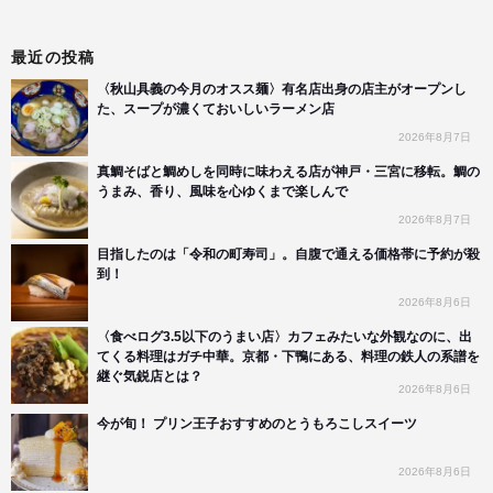
最近の投稿
〈秋山具義の今月のオスス麺〉有名店出身の店主がオープンし
た、スープが濃くておいしいラーメン店
2026年8月7日
真鯛そばと鯛めしを同時に味わえる店が神戸・三宮に移転。鯛の
うまみ、香り、風味を心ゆくまで楽しんで
2026年8月7日
目指したのは「令和の町寿司」。自腹で通える価格帯に予約が殺
到！
2026年8月6日
〈食べログ3.5以下のうまい店〉カフェみたいな外観なのに、出
てくる料理はガチ中華。京都・下鴨にある、料理の鉄人の系譜を
継ぐ気鋭店とは？
2026年8月6日
今が旬！ プリン王子おすすめのとうもろこしスイーツ
2026年8月6日