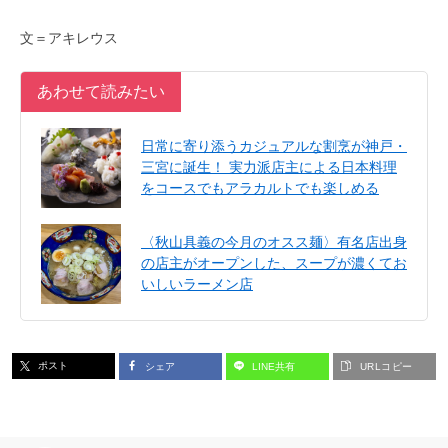
文＝アキレウス
あわせて読みたい
日常に寄り添うカジュアルな割烹が神戸・
三宮に誕生！ 実力派店主による日本料理
をコースでもアラカルトでも楽しめる
〈秋山具義の今月のオスス麺〉有名店出身
の店主がオープンした、スープが濃くてお
いしいラーメン店
ポスト
シェア
LINE共有
URLコピー