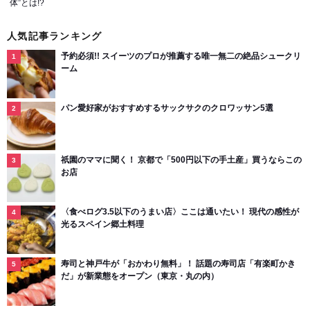
体”とは!?
人気記事ランキング
予約必須!! スイーツのプロが推薦する唯一無二の絶品シュークリ
ーム
パン愛好家がおすすめするサックサクのクロワッサン5選
祇園のママに聞く！ 京都で「500円以下の手土産」買うならこの
お店
〈食べログ3.5以下のうまい店〉ここは通いたい！ 現代の感性が
光るスペイン郷土料理
寿司と神戸牛が「おかわり無料」！ 話題の寿司店「有楽町かき
だ」が新業態をオープン（東京・丸の内）