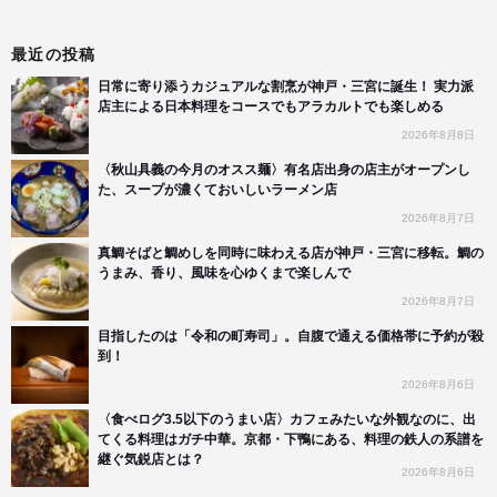
最近の投稿
日常に寄り添うカジュアルな割烹が神戸・三宮に誕生！ 実力派
店主による日本料理をコースでもアラカルトでも楽しめる
2026年8月8日
〈秋山具義の今月のオスス麺〉有名店出身の店主がオープンし
た、スープが濃くておいしいラーメン店
2026年8月7日
真鯛そばと鯛めしを同時に味わえる店が神戸・三宮に移転。鯛の
うまみ、香り、風味を心ゆくまで楽しんで
2026年8月7日
目指したのは「令和の町寿司」。自腹で通える価格帯に予約が殺
到！
2026年8月6日
〈食べログ3.5以下のうまい店〉カフェみたいな外観なのに、出
てくる料理はガチ中華。京都・下鴨にある、料理の鉄人の系譜を
継ぐ気鋭店とは？
2026年8月6日