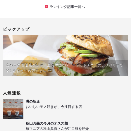
ランキング記事一覧へ
ピックアップ
食べログ 百名店の味が、並ばず届く!?「ロケットナウ」のデリバリーで
楽しむおうち名店ごはん
PR
人気連載
噂の新店
おいしいモノ好きが、今注目する店
秋山具義の今月のオスス麺
麺マニアの秋山具義さんが注目麺を紹介