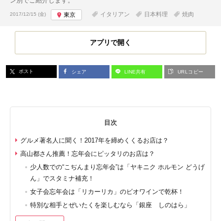
ン別でご紹介します。
投稿日:
イタリアン
日本料理
焼肉
2017/12/15 (金)
東京
アプリで開く
ポスト
シェア
LINE共有
URLコピー
目次
グルメ著名人に聞く！2017年を締めくくるお店は？
高山都さん推薦！忘年会にピッタリのお店は？
少人数での“こぢんまり忘年会”は「ヤキニク ホルモン どうげ
ん」でスタミナ補充！
女子会忘年会は「リカーリカ」のビオワインで乾杯！
特別な相手とぜいたくを楽しむなら「銀座 しのはら」