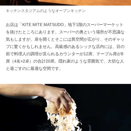
キッチンスタジアムのようなオープンキッチン
お店は「KITE MITE MATSUDO」地下1階のスーパーマーケット
を抜けたところにあります。スーパーの奥という場所が不思議な
気もしますが、扉を開くとそこには異空間が広がり、そのギャッ
プに驚くかもしれません。高級感のあるシックな店内には、目の
前で料理人の調理が見られるカウンターが12席、テーブル席が8
席（4名×2卓）の合計20席。隠れ家のような雰囲気で、大切な人
と過ごすのに最適な空間です。