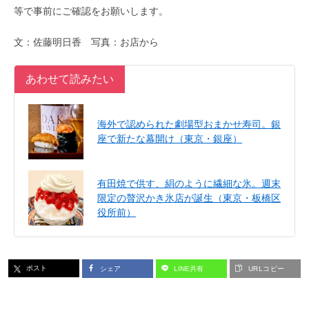
等で事前にご確認をお願いします。
文：佐藤明日香 写真：お店から
あわせて読みたい
海外で認められた劇場型おまかせ寿司。銀
座で新たな幕開け（東京・銀座）
有田焼で供す、絹のように繊細な氷。週末
限定の贅沢かき氷店が誕生（東京・板橋区
役所前）
ポスト
シェア
LINE共有
URLコピー