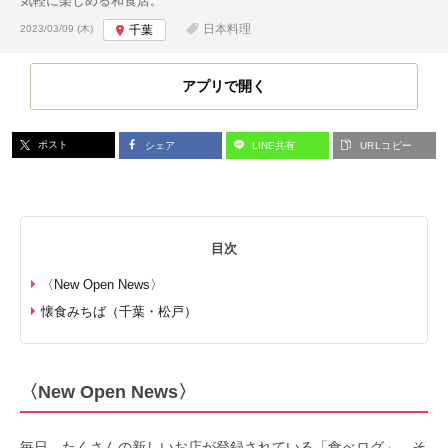
気軽に楽しめる和食店。
投稿日:
日本料理
2023/03/09 (木)
千葉
アプリで開く
ポスト
シェア
LINE共有
URLコピー
目次
〈New Open News〉
懐食みちば（千葉・松戸）
〈New Open News〉
毎日、たくさんの新しいお店が登録されている「食べログ」。そ