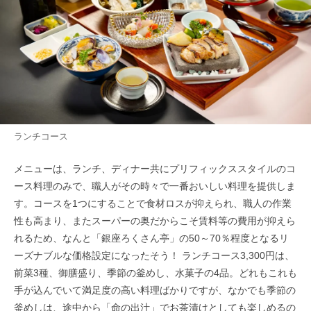
ランチコース
メニューは、ランチ、ディナー共にプリフィックススタイルのコ
ース料理のみで、職人がその時々で一番おいしい料理を提供しま
す。コースを1つにすることで食材ロスが抑えられ、職人の作業
性も高まり、またスーパーの奥だからこそ賃料等の費用が抑えら
れるため、なんと「銀座ろくさん亭」の50～70％程度となるリ
ーズナブルな価格設定になったそう！ ランチコース3,300円は、
前菜3種、御膳盛り、季節の釜めし、水菓子の4品。どれもこれも
手が込んでいて満足度の高い料理ばかりですが、なかでも季節の
釜めしは、途中から「命の出汁」でお茶漬けとしても楽しめるの