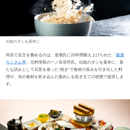
伝統のダシを基本に
同店で店主を務めるのは、道場氏に20年間鍛え上げられた「
銀座
ろくさん亭
」元料理長の一ノ谷浩司氏。伝統のダシを基本に、新
たな試みとして石窯を使った“焼き”で食材の旨みを引き出した料
理や、旬の食材を炊き込んだ釜めしを炊き立ての状態で提供しま
す。