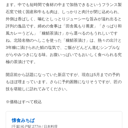
ます。中でも短時間で食材の中まで加熱できるというフランス製
石窯で焼く国産和牛もも肉は、しっかりと肉汁が閉じ込められ、
外側は香ばしく、噛むとしっとりジューシーな旨みが溢れ出ると
評判の逸品です。締めの食事は「田舎風もり蕎麦」「さっぱり和
風カレーうどん」「糠鯖茶漬け」から選べるのもうれしいです
ね。北陸名物のへしこを使った「糠鯖茶漬け」は、熱々の出汁と
3年糠に漬けられた鯖の塩気で、ご飯がどんどん進むシンプルな
がらやみつきになる味。お腹いっぱいでもおいしく食べられる究
極の茶漬けです。
開店前から話題になっていた新店ですが、現在は5月までの予約
もほぼ埋まっています。さらに予約困難になりそうですが、匠の
技を堪能しに訪れてみてください。
※価格はすべて税込
懐食みちば
[千葉] 松戸駅 277m / 日本料理