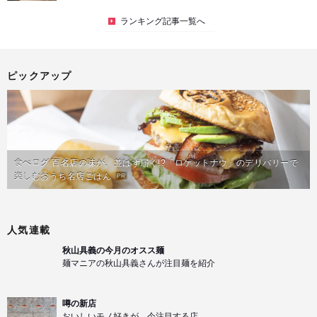
ランキング記事一覧へ
ピックアップ
食べログ 百名店の味が、並ばず届く!?「ロケットナウ」のデリバリーで
楽しむおうち名店ごはん
PR
人気連載
秋山具義の今月のオスス麺
麺マニアの秋山具義さんが注目麺を紹介
噂の新店
おいしいモノ好きが、今注目する店