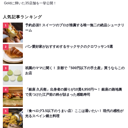
Goldに輝いた35店舗を一挙公開！
人気記事ランキング
予約必須!! スイーツのプロが推薦する唯一無二の絶品シュークリ
ーム
パン愛好家がおすすめするサックサクのクロワッサン5選
祇園のママに聞く！ 京都で「500円以下の手土産」買うならこの
お店
「銀座 久兵衛」出身者の握りが10貫4,950円〜！ 銀座の路地裏
で見つけた江戸前の粋が詰まった感動寿司
〈食べログ3.5以下のうまい店〉ここは通いたい！ 現代の感性が
光るスペイン郷土料理