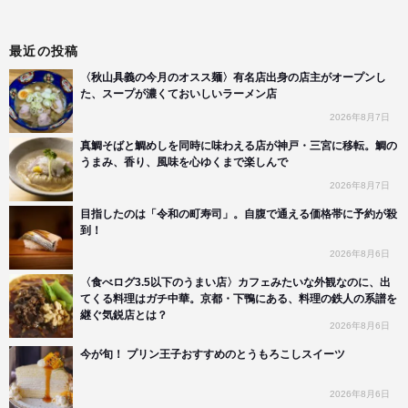
最近の投稿
〈秋山具義の今月のオスス麺〉有名店出身の店主がオープンし
た、スープが濃くておいしいラーメン店
2026年8月7日
真鯛そばと鯛めしを同時に味わえる店が神戸・三宮に移転。鯛の
うまみ、香り、風味を心ゆくまで楽しんで
2026年8月7日
目指したのは「令和の町寿司」。自腹で通える価格帯に予約が殺
到！
2026年8月6日
〈食べログ3.5以下のうまい店〉カフェみたいな外観なのに、出
てくる料理はガチ中華。京都・下鴨にある、料理の鉄人の系譜を
継ぐ気鋭店とは？
2026年8月6日
今が旬！ プリン王子おすすめのとうもろこしスイーツ
2026年8月6日