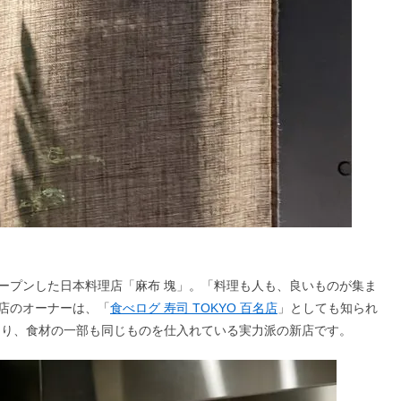
にオープンした日本料理店「麻布 塊」。「料理も人も、良いものが集ま
店のオーナーは、「
食べログ 寿司 TOKYO 百名店
」としても知られ
あり、食材の一部も同じものを仕入れている実力派の新店です。