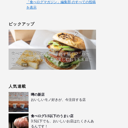
「食べログマガジン」編集部 のすべての投稿
を表示
ピックアップ
食べログ 百名店の味が、並ばず届く!?「ロケ
ットナウ」のデリバリーで楽しむおうち名店ご
はん
PR
人気連載
噂の新店
おいしいモノ好きが、今注目する店
食べログ3.5以下のうまい店
3.5以下でも、おいしいお店はたくさんあ
るんです！