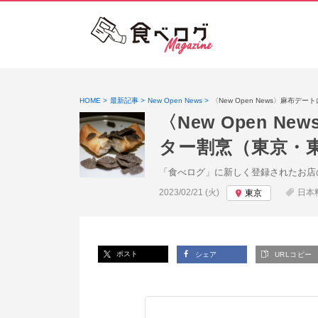
HOME
最新記事
New Open News
〈New Open News〉麻
〈New Open
ター割烹（東京・
「食べログ」に新しく登録されたお店
投稿日:
2023/02/21 (火)
日本
東京
ポスト
シェア
URLコピー