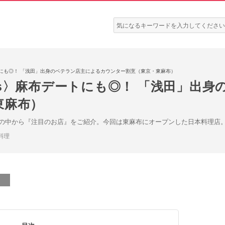
検
索:
布デートにも◎！ 「浅田」出身のベテラン店主によるカウンター割烹（東京・東麻布）
 News〉麻布デートにも◎！ 「浅田」
東麻布）
の中から『注目のお店』をご紹介。今回は東麻布にオープンした日本料理店
料理