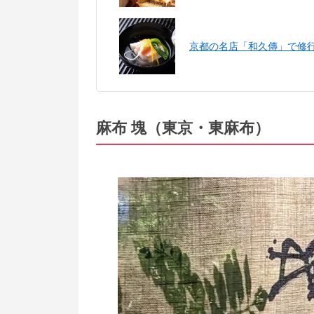
京都の名店「和久傳」で修行
麻布 塊（東京・東麻布）