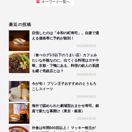
キーワード一覧へ
最近の投稿
目指したのは「令和の町寿司」。自腹で通
える価格帯に予約が殺到！
2026年8月6日
〈食べログ3.5以下のうまい店〉カフェみ
たいな外観なのに、出てくる料理はガチ中
華。京都・下鴨にある、料理の鉄人の系譜
を継ぐ気鋭店とは？
2026年8月6日
今が旬！ プリン王子おすすめのとうもろ
こしスイーツ
2026年8月6日
海外で認められた劇場型おまかせ寿司。銀
座で新たな幕開け（東京・銀座）
2026年8月5日
外食は年間600回以上！ マッキー牧元が