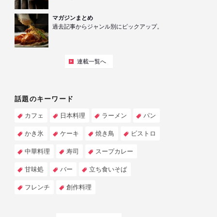
マガジンまとめ
過去記事からジャンル別にピックアップ。
連載一覧へ
話題のキーワード
カフェ
日本料理
ラーメン
パン
かき氷
ケーキ
焼き鳥
ビストロ
中華料理
寿司
スープカレー
甘味処
バー
立ち食いそば
フレンチ
創作料理