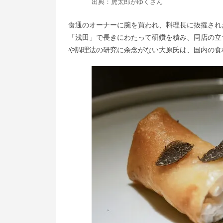
出典：
虎太郎がゆく
さん
食通のオーナーに腕を買われ、料理長に抜擢され
「浅田」で長きにわたって研鑽を積み、同店の立
や調理法の研究に余念がない大原氏は、国内の食