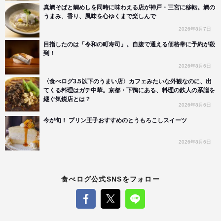
真鯛そばと鯛めしを同時に味わえる店が神戸・三宮に移転。鯛の
うまみ、香り、風味を心ゆくまで楽しんで
2026年8月7日
目指したのは「令和の町寿司」。自腹で通える価格帯に予約が殺
到！
2026年8月6日
〈食べログ3.5以下のうまい店〉カフェみたいな外観なのに、出
てくる料理はガチ中華。京都・下鴨にある、料理の鉄人の系譜を
継ぐ気鋭店とは？
2026年8月6日
今が旬！ プリン王子おすすめのとうもろこしスイーツ
2026年8月6日
食べログ公式SNSをフォロー