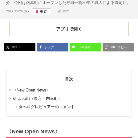
介。今回は内幸町にオープンした寿司一筋30年の職人による寿司店。
投稿日:
寿司
2022/12/28 (水)
東京
アプリで開く
ポスト
シェア
LINE共有
URLコピー
目次
〈New Open News〉
鮨 よね山（東京・内幸町）
食べログレビュアーのコメント
〈New Open News〉