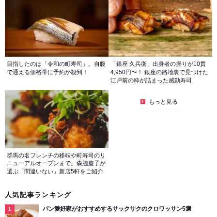
目指したのは「令和の町寿司」。自腹
「銀座 久兵衛」出身者の握りが10貫
で通える価格帯に予約が殺到！
4,950円〜！ 銀座の路地裏で見つけた
江戸前の粋が詰まった感動寿司
もっと見る
群馬の名フレンチの移転や町寿司のリ
ニューアルオープンまで。森脇慶子が
選ぶ「間違いない」新店5軒をご紹介
人気記事ランキング
パン愛好家がおすすめするサックサクのクロワッサン5選