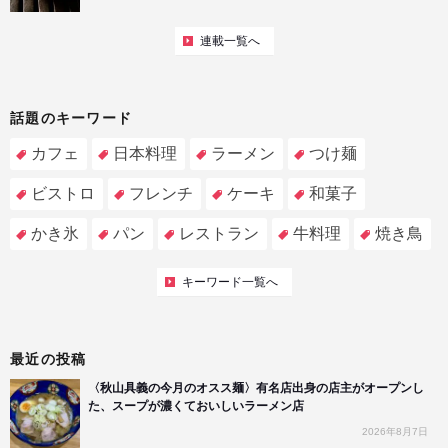
連載一覧へ
話題のキーワード
カフェ
日本料理
ラーメン
つけ麺
ビストロ
フレンチ
ケーキ
和菓子
かき氷
パン
レストラン
牛料理
焼き鳥
キーワード一覧へ
最近の投稿
〈秋山具義の今月のオスス麺〉有名店出身の店主がオープンし
た、スープが濃くておいしいラーメン店
2026年8月7日