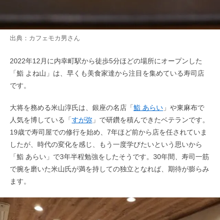
出典：
カフェモカ男
さん
2022年12月に内幸町駅から徒歩5分ほどの場所にオープンした
「鮨 よね山」は、早くも美食家達から注目を集めている寿司店
です。
大将を務める米山淳氏は、銀座の名店「
鮨 あらい
」や東麻布で
人気を博している「
すが弥
」で研鑽を積んできたベテランです。
19歳で寿司屋での修行を始め、7年ほど前から店を任されていま
したが、時代の変化を感じ、もう一度学びたいという思いから
「鮨 あらい」で3年半程勉強をしたそうです。30年間、寿司一筋
で腕を磨いた米山氏が満を持しての独立となれば、期待が膨らみ
ます。