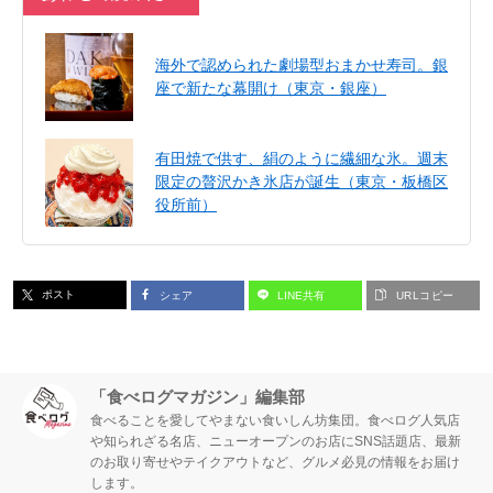
海外で認められた劇場型おまかせ寿司。銀
座で新たな幕開け（東京・銀座）
有田焼で供す、絹のように繊細な氷。週末
限定の贅沢かき氷店が誕生（東京・板橋区
役所前）
ポスト
シェア
LINE共有
URLコピー
「食べログマガジン」編集部
食べることを愛してやまない食いしん坊集団。食べログ人気店
や知られざる名店、ニューオープンのお店にSNS話題店、最新
のお取り寄せやテイクアウトなど、グルメ必見の情報をお届け
します。