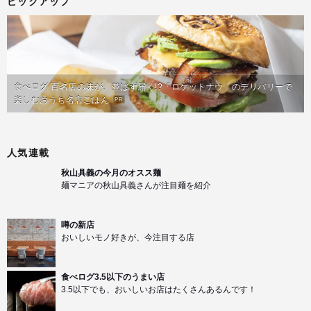
ピックアップ
食べログ 百名店の味が、並ばず届く!?「ロケットナウ」のデリバリーで
楽しむおうち名店ごはん
PR
人気連載
秋山具義の今月のオスス麺
麺マニアの秋山具義さんが注目麺を紹介
噂の新店
おいしいモノ好きが、今注目する店
食べログ3.5以下のうまい店
3.5以下でも、おいしいお店はたくさんあるんです！