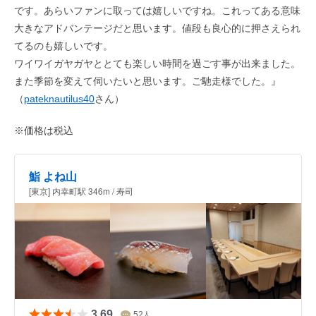
です。あらいファンに取っては嬉しいですね。これってある意味
大きなアドバンテージだと思います。値段も良心的に押さえられ
てるのも嬉しいです。
ワイワイガヤガヤととても楽しい時間を過ごす事が出来ました。
また季節を変えて伺いたいと思います。ご馳走様でした。』
（
pateknautilus40
さん）
※価格は税込
鮨 よね山
[東京] 内幸町駅 346m / 寿司
3.69
52
人