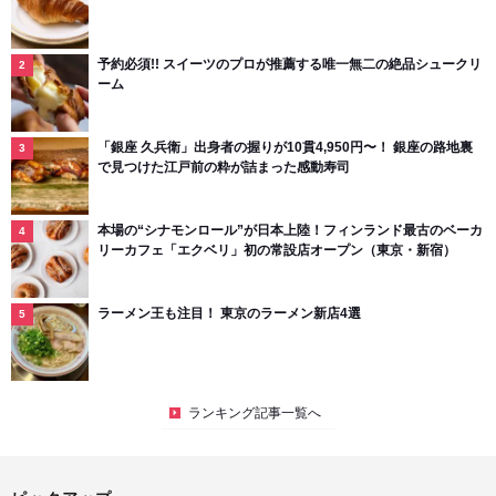
予約必須!! スイーツのプロが推薦する唯一無二の絶品シュークリ
ーム
「銀座 久兵衛」出身者の握りが10貫4,950円〜！ 銀座の路地裏
で見つけた江戸前の粋が詰まった感動寿司
本場の“シナモンロール”が日本上陸！フィンランド最古のベーカ
リーカフェ「エクベリ」初の常設店オープン（東京・新宿）
ラーメン王も注目！ 東京のラーメン新店4選
ランキング記事一覧へ