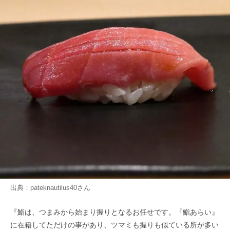
出典：
pateknautilus40
さん
『鮨は、つまみから始まり握りとなるお任せです。『鮨あらい』
に在籍してただけの事があり、ツマミも握りも似ている所が多い