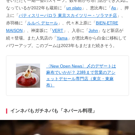
をいただく一期一会のスイーツ。数年前から専門店ができ人気に
なっているが2022年も蔵前に「
un plato
」、恵比寿に「
As
」、押
上に「
パティスリーパロラ 東京スカイツリー・ソラマチ店
」、
赤羽橋に「
ルルベ デセール
」、代々木上原に「
BIEN-ETRE
MAISON
」、神楽坂に「
VERT
」、入谷に「
John
」など新店が
続々登場。また人気店の「
Yama
」が恵比寿から白金に移転して
パワーアップ。このブームは2023年もまだまだ続きそう。
〈New Open News〉〆のデザートは
麻布でいかが？ 23時まで営業のアシ
ェットデセール専門店（東京・東麻
布）
インネパもガチネパも「ネパール料理」