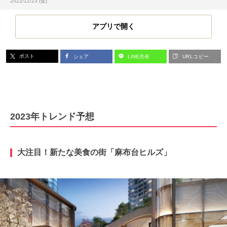
投稿日:
2022/12/23 (金)
アプリで開く
ポスト
シェア
LINE共有
URLコピー
2023年トレンド予想
大注目！新たな美食の街「麻布台ヒルズ」