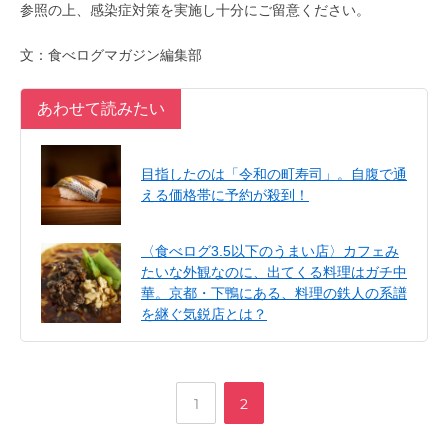
参照の上、感染症対策を実施し十分にご留意ください。
文：食べログマガジン編集部
あわせて読みたい
目指したのは「令和の町寿司」。自腹で通
える価格帯に予約が殺到！
〈食べログ3.5以下のうまい店〉カフェみ
たいな外観なのに、出てくる料理はガチ中
華。京都・下鴨にある、料理の鉄人の系譜
を継ぐ気鋭店とは？
,
ペ
ペ
1
2
ー
ー