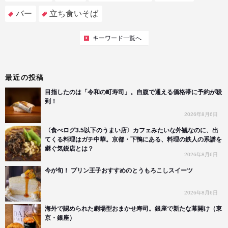
バー
立ち食いそば
キーワード一覧へ
最近の投稿
目指したのは「令和の町寿司」。自腹で通える価格帯に予約が殺
到！
2026年8月6日
〈食べログ3.5以下のうまい店〉カフェみたいな外観なのに、出
てくる料理はガチ中華。京都・下鴨にある、料理の鉄人の系譜を
継ぐ気鋭店とは？
2026年8月6日
今が旬！ プリン王子おすすめのとうもろこしスイーツ
2026年8月6日
海外で認められた劇場型おまかせ寿司。銀座で新たな幕開け（東
京・銀座）