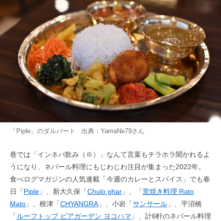
「Piple」のダルバート 出典：
YamaNe79
さん
巷では「インネパ飲み（※）」なんて言葉もチラホラ聞かれるよ
うになり、ネパール料理にもじわじわ注目が集まった2022年。
食べログマガジンの人気連載「今週のカレーとスパイス」でも春
日「
Piple
」、新大久保「
Chulo ghar
」、「
窯焼き料理 Rato
Mato
」、根津「
CHYANGRA
」、小岩「
サンサール
」、平沼橋
「
ルーフトップ ビアガーデン ヨコハマ
」、計6軒のネパール料理