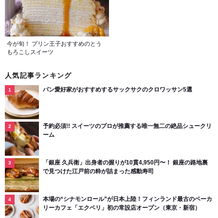
今が旬！ プリン王子おすすめのとう
もろこしスイーツ
人気記事ランキング
パン愛好家がおすすめするサックサクのクロワッサン5選
予約必須!! スイーツのプロが推薦する唯一無二の絶品シュークリ
ーム
「銀座 久兵衛」出身者の握りが10貫4,950円〜！ 銀座の路地裏
で見つけた江戸前の粋が詰まった感動寿司
本場の“シナモンロール”が日本上陸！フィンランド最古のベーカ
リーカフェ「エクベリ」初の常設店オープン（東京・新宿）