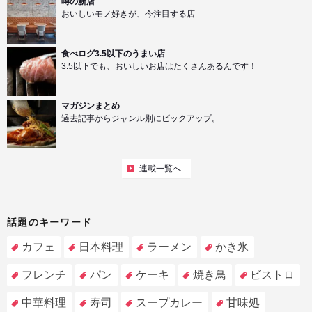
噂の新店
おいしいモノ好きが、今注目する店
食べログ3.5以下のうまい店
3.5以下でも、おいしいお店はたくさんあるんです！
マガジンまとめ
過去記事からジャンル別にピックアップ。
連載一覧へ
話題のキーワード
カフェ
日本料理
ラーメン
かき氷
フレンチ
パン
ケーキ
焼き鳥
ビストロ
中華料理
寿司
スープカレー
甘味処