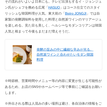
その流れがいよいよ日本にも。テレビ出演もするイ・ジョンジュ
ン氏がシェフを務める広尾「
HASUO
」はコース仕立てのスタイ
リッシュな韓国料理が人気。東大前の「
Bistro JONGJI
」では自
家製の発酵調味料を使用した料理と自然派ワインのマリアージュ
を楽しめる。見た目も美しく、ヘルシーなモダンコリアンは韓国
人気と相まって今後もまだまだ増えそうだ。
発酵の旨みの中に繊細な辛みが光る。
自然派ワインと合わせたいモダン韓国
料理
※時節柄、営業時間やメニュー等の内容に変更が生じる可能性が
あるため、お店のSNSやホームページ等で事前にご確認をお願い
します。
※外出される際は人混みの多い場所は避け、各自治体の情報をご