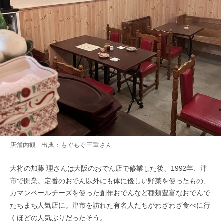
店舗内観 出典：
もぐもぐ三重
さん
大将の加藤 理さんは大阪のおでん店で修業した後、1992年、津
市で開業。定番のおでん以外にも体に優しい野菜を使ったもの、
カマンベールチーズを使った創作おでんなど種類豊富なおでんで
たちまち人気店に。津市を訪れた有名人たちがわざわざ食べに行
くほどの人気ぶりだったそう。