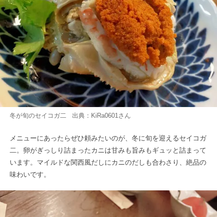
冬が旬のセイコガ二 出典：
KiRa0601
さん
メニューにあったらぜひ頼みたいのが、冬に旬を迎えるセイコガ
二。卵がぎっしり詰まったカニは甘みも旨みもギュッと詰まって
います。マイルドな関西風だしにカニのだしも合わさり、絶品の
味わいです。