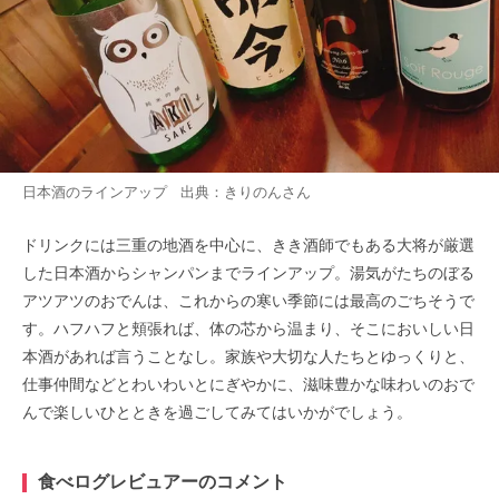
日本酒のラインアップ 出典：
きりのん
さん
ドリンクには三重の地酒を中心に、きき酒師でもある大将が厳選
した日本酒からシャンパンまでラインアップ。湯気がたちのぼる
アツアツのおでんは、これからの寒い季節には最高のごちそうで
す。ハフハフと頬張れば、体の芯から温まり、そこにおいしい日
本酒があれば言うことなし。家族や大切な人たちとゆっくりと、
仕事仲間などとわいわいとにぎやかに、滋味豊かな味わいのおで
んで楽しいひとときを過ごしてみてはいかがでしょう。
食べログレビュアーのコメント