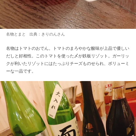
名物とまと 出典：
きりのん
さん
名物はトマトのおでん。トマトのまろやかな酸味が上品で優しい
だしと好相性。このトマトを使った〆が鉄板リゾット。ガーリッ
クが利いたリゾットにはたっぷりチーズものせられ、ボリューミ
ーな一品です。