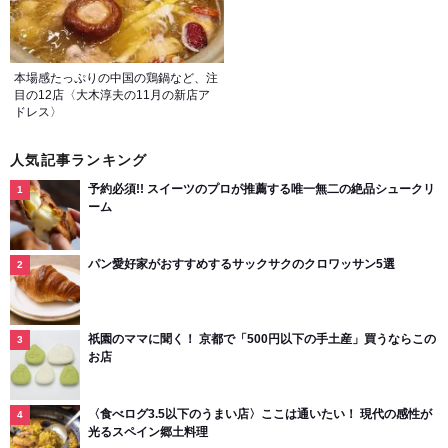
本場感たっぷりの中国の鶏鍋など、注
目の12店〈大木淳夫の11月の新店ア
ドレス〉
人気記事ランキング
予約必須!! スイーツのプロが推薦する唯一無二の絶品シュークリ
ーム
パン愛好家がおすすめするサックサクのクロワッサン5選
祇園のママに聞く！ 京都で「500円以下の手土産」買うならこの
お店
〈食べログ3.5以下のうまい店〉ここは通いたい！ 現代の感性が
光るスペイン郷土料理