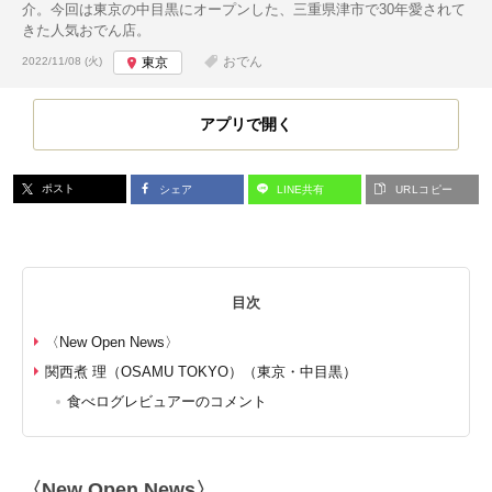
介。今回は東京の中目黒にオープンした、三重県津市で30年愛されて
きた人気おでん店。
投稿日:
おでん
2022/11/08 (火)
東京
アプリで開く
ポスト
シェア
LINE共有
URLコピー
目次
〈New Open News〉
関西煮 理（OSAMU TOKYO）（東京・中目黒）
食べログレビュアーのコメント
〈New Open News〉