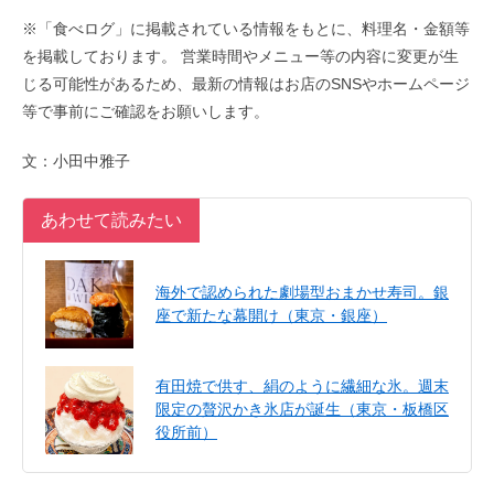
※「食べログ」に掲載されている情報をもとに、料理名・金額等
を掲載しております。 営業時間やメニュー等の内容に変更が生
じる可能性があるため、最新の情報はお店のSNSやホームページ
等で事前にご確認をお願いします。
文：小田中雅子
あわせて読みたい
海外で認められた劇場型おまかせ寿司。銀
座で新たな幕開け（東京・銀座）
有田焼で供す、絹のように繊細な氷。週末
限定の贅沢かき氷店が誕生（東京・板橋区
役所前）