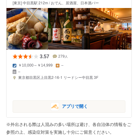
[東京] 中目黒駅 212m / おでん、居酒屋、日本酒バー
3.57
279
人
￥10,000～￥14,999
–
–
東京都目黒区上目黒2-16-1 リードシー中目黒 3F
アプリで開く
※外出される際は人混みの多い場所は避け、各自治体の情報をご
参照の上、感染症対策を実施し十分にご留意ください。