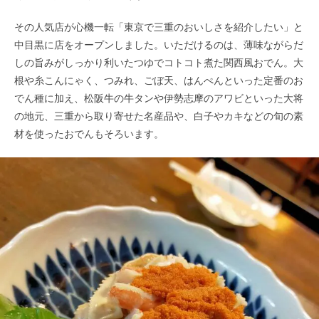
その人気店が心機一転「東京で三重のおいしさを紹介したい」と
中目黒に店をオープンしました。いただけるのは、薄味ながらだ
しの旨みがしっかり利いたつゆでコトコト煮た関西風おでん。大
根や糸こんにゃく、つみれ、ごぼ天、はんぺんといった定番のお
でん種に加え、松阪牛の牛タンや伊勢志摩のアワビといった大将
の地元、三重から取り寄せた名産品や、白子やカキなどの旬の素
材を使ったおでんもそろいます。