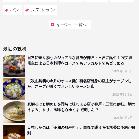
パン
レストラン
キーワード一覧へ
最近の投稿
日常に寄り添うカジュアルな割烹が神戸・三宮に誕生！ 実力派
店主による日本料理をコースでもアラカルトでも楽しめる
2026年8月8日
〈秋山具義の今月のオスス麺〉有名店出身の店主がオープンし
た、スープが濃くておいしいラーメン店
2026年8月7日
真鯛そばと鯛めしを同時に味わえる店が神戸・三宮に移転。鯛の
うまみ、香り、風味を心ゆくまで楽しんで
2026年8月7日
目指したのは「令和の町寿司」。自腹で通える価格帯に予約が殺
到！