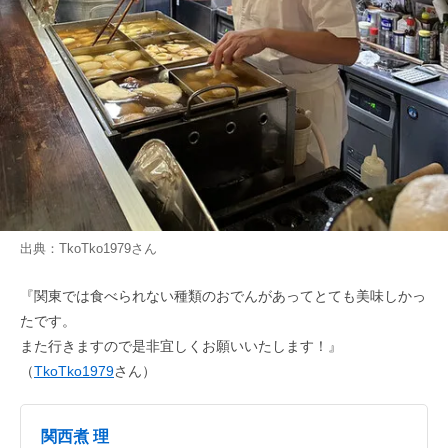
出典：
TkoTko1979
さん
『関東では食べられない種類のおでんがあってとても美味しかっ
たです。
また行きますので是非宜しくお願いいたします！』
（
TkoTko1979
さん）
関西煮 理