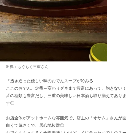
出典：
もぐもぐ三重
さん
『透き通った優しい味のおでんスープが沁みる···
ここのおでん、定番～変わりダネまで豊富にあって、飽きない！
〆の種類も豊富だし、三重の美味しい日本酒も取り揃えてありま
す◎
お店全体がアットホームな雰囲気で、店主の「オサム」さんが面
白くて気さくで、居心地抜群◎
おでんももっちろん全部美味しいけど、〆に食べたおでんのスー