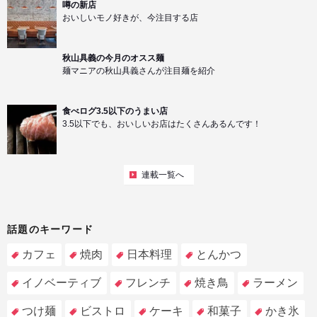
噂の新店
おいしいモノ好きが、今注目する店
秋山具義の今月のオスス麺
麺マニアの秋山具義さんが注目麺を紹介
食べログ3.5以下のうまい店
3.5以下でも、おいしいお店はたくさんあるんです！
連載一覧へ
話題のキーワード
カフェ
焼肉
日本料理
とんかつ
イノベーティブ
フレンチ
焼き鳥
ラーメン
つけ麺
ビストロ
ケーキ
和菓子
かき氷