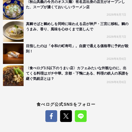
〈秋山具義の今月のオスス麺〉有名店出身の店主がオープンし
た、スープが濃くておいしいラーメン店
2026年8月7日
真鯛そばと鯛めしを同時に味わえる店が神戸・三宮に移転。鯛の
うまみ、香り、風味を心ゆくまで楽しんで
2026年8月7日
目指したのは「令和の町寿司」。自腹で通える価格帯に予約が殺
到！
2026年8月6日
〈食べログ3.5以下のうまい店〉カフェみたいな外観なのに、出
てくる料理はガチ中華。京都・下鴨にある、料理の鉄人の系譜を
継ぐ気鋭店とは？
2026年8月6日
食べログ公式SNSをフォロー