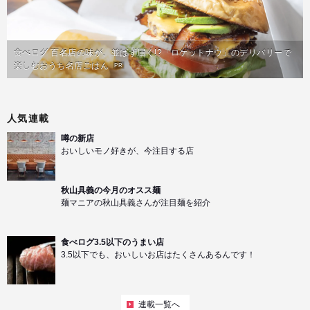
食べログ 百名店の味が、並ばず届く!?「ロケットナウ」のデリバリーで
楽しむおうち名店ごはん
PR
人気連載
噂の新店
おいしいモノ好きが、今注目する店
秋山具義の今月のオスス麺
麺マニアの秋山具義さんが注目麺を紹介
食べログ3.5以下のうまい店
3.5以下でも、おいしいお店はたくさんあるんです！
連載一覧へ