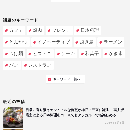
話題のキーワード
カフェ
焼肉
フレンチ
日本料理
とんかつ
イノベーティブ
焼き鳥
ラーメン
つけ麺
ビストロ
ケーキ
和菓子
かき氷
パン
レストラン
キーワード一覧へ
最近の投稿
日常に寄り添うカジュアルな割烹が神戸・三宮に誕生！ 実力派
店主による日本料理をコースでもアラカルトでも楽しめる
2026年8月8日