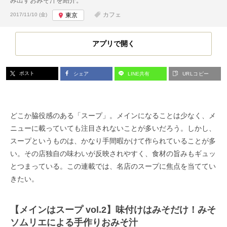
み出すおみそ汁を紹介。
投稿日:
カフェ
2017/11/10 (金)
東京
アプリで開く
ポスト
シェア
LINE共有
URLコピー
どこか脇役感のある「スープ」。メインになることは少なく、メ
ニューに載っていても注目されないことが多いだろう。しかし、
スープというものは、かなり手間暇かけて作られていることが多
い。その店独自の味わいが反映されやすく、食材の旨みもギュッ
とつまっている。この連載では、名店のスープに焦点を当ててい
きたい。
【メインはスープ vol.2】味付けはみそだけ！みそ
ソムリエによる手作りおみそ汁