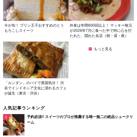
今が旬！ プリン王子おすすめのとう
外食は年間600回以上！ マッキー牧元
もろこしスイーツ
が2026年7月に食べた中で特に心を打
たれた、隠れた名店（朝・昼・夜）
もっと見る
「ルンダン」のパイで異国気分！ 渋
谷でインドネシア文化に浸れるカフェ
が誕生（東京・渋谷）
人気記事ランキング
予約必須!! スイーツのプロが推薦する唯一無二の絶品シュークリ
ーム