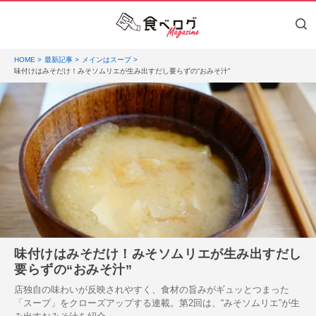
HOME
最新記事
メインはスープ
味付けはみそだけ！みそソムリエが生み出すだし要らずの“おみそ汁”
味付けはみそだけ！みそソムリエが生み出すだし
要らずの“おみそ汁”
店独自の味わいが反映されやすく、食材の旨みがギュッとつまった
「スープ」をクローズアップする連載。第2回は、“みそソムリエ”が生