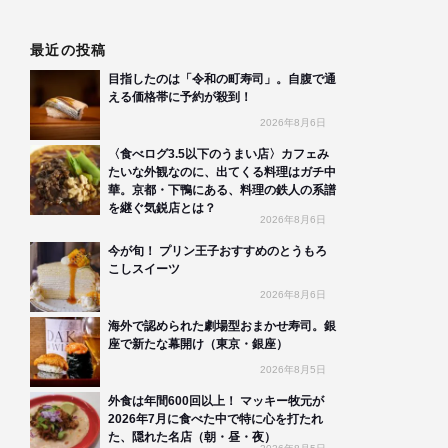
最近の投稿
目指したのは「令和の町寿司」。自腹で通
える価格帯に予約が殺到！
2026年8月6日
〈食べログ3.5以下のうまい店〉カフェみ
たいな外観なのに、出てくる料理はガチ中
華。京都・下鴨にある、料理の鉄人の系譜
を継ぐ気鋭店とは？
2026年8月6日
今が旬！ プリン王子おすすめのとうもろ
こしスイーツ
2026年8月6日
海外で認められた劇場型おまかせ寿司。銀
座で新たな幕開け（東京・銀座）
2026年8月5日
外食は年間600回以上！ マッキー牧元が
2026年7月に食べた中で特に心を打たれ
た、隠れた名店（朝・昼・夜）