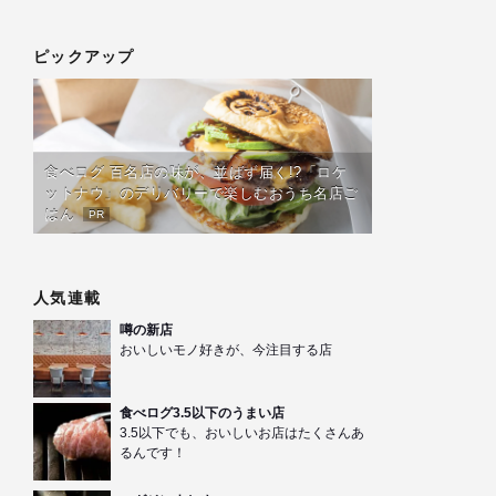
ピックアップ
食べログ 百名店の味が、並ばず届く!?「ロケ
ットナウ」のデリバリーで楽しむおうち名店ご
はん
PR
人気連載
噂の新店
おいしいモノ好きが、今注目する店
食べログ3.5以下のうまい店
3.5以下でも、おいしいお店はたくさんあ
るんです！