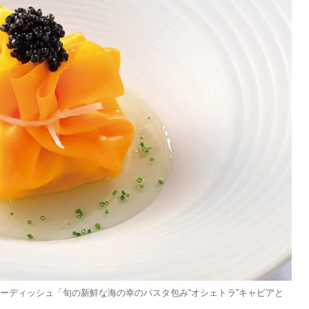
ャーディッシュ「旬の新鮮な海の幸のパスタ包み“オシェトラ”キャビアと