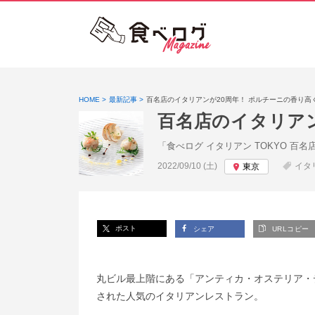
HOME
最新記事
百名店のイタリアンが20周年！ ポルチーニの香り
百名店のイタリア
「食べログ イタリアン TOKYO 百
投稿日:
2022/09/10 (土)
イタ
東京
ポスト
シェア
URLコピー
丸ビル最上階にある「アンティカ・オステリア・
された人気のイタリアンレストラン。