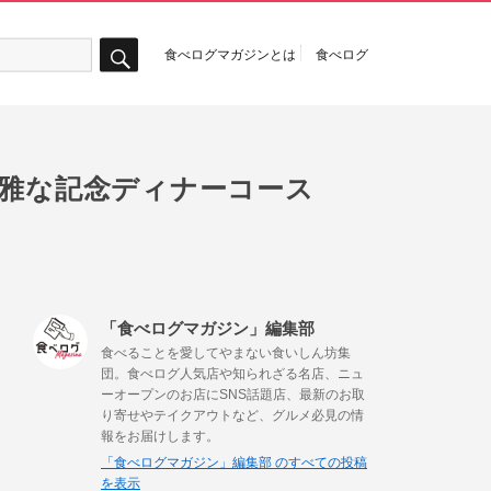
食べログマガジンとは
食べログ
検
索
優雅な記念ディナーコース
「食べログマガジン」編集部
食べることを愛してやまない食いしん坊集
団。食べログ人気店や知られざる名店、ニュ
ーオープンのお店にSNS話題店、最新のお取
り寄せやテイクアウトなど、グルメ必見の情
報をお届けします。
「食べログマガジン」編集部 のすべての投稿
を表示