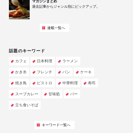
マガジンまとめ
過去記事からジャンル別にピックアップ。
連載一覧へ
話題のキーワード
カフェ
日本料理
ラーメン
かき氷
フレンチ
パン
ケーキ
焼き鳥
ビストロ
中華料理
寿司
スープカレー
甘味処
バー
立ち食いそば
キーワード一覧へ