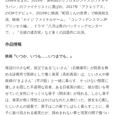
1998年生まれ。2015年「第40回ホリプロタレントスカウトキャ
ラバン」のファイナリストに選ばれ、2017年「アクエリアス」
のCMでデビュー。2019年に映画『町田くんの世界』で映画初主
演。映画『カイジ ファイナルゲーム』『コンフィデンスマンJP
プリンセス編』、ドラマ『八月は夜のバッティングセンター
で。』『元彼の遺言状』など多くの話題作に出演。
作品情報
映画『いつか、いつも……いつまでも。』
海辺の小さな町。祖父である“じいさん”（石橋蓮司）が院長を務
める診療所で医師として働く俊英（高杉真宙）は、じいさんや家
政婦の“きよさん”（芹川藍）と一緒に暮らす、そっけない態度に
優しさを隠した不器用な若者。ある日俊英の前に、彼が思いを寄
せていた女性にそっくりな亜子（関水渚）が現れる。しかし亜子
は、俊英が抱く理想とはかけはなれた人物だった。彼女を心配し
たじいさんの提案で、亜子はこの家でしばらく暮らすことに。亜
子に振り回される俊英だが、諦めきれない夢と現実の間で傷つい