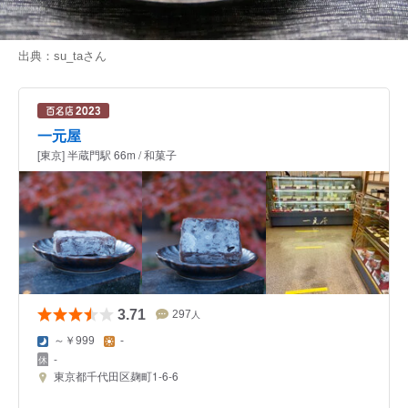
出典：
su_ta
さん
一元屋
[東京] 半蔵門駅 66m / 和菓子
3.71
297
人
～￥999
-
-
東京都千代田区麹町1-6-6