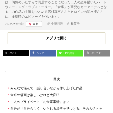
は、偶然のいたずらで同居することになった二人の恋を描いたハート
ウォーミング・ラブストーリー。「食事」が重要なキーアイテムとな
るこの作品の主演をつとめる高杉真宙さんとヒロインの関水渚さん
に、撮影時のエピソードを伺います。
投稿日:
中華料理
和菓子
2022/09/30 (金)
東京
アプリで開く
ポスト
シェア
LINE共有
URLコピー
目次
みんなで悩んで、話し合いながら作り上げた作品
食卓の場面は楽しいけれど大変!?
二人のプライベート「お食事事情」は？
自分が「自分らしく」いられる場所を見つける、その大切さを