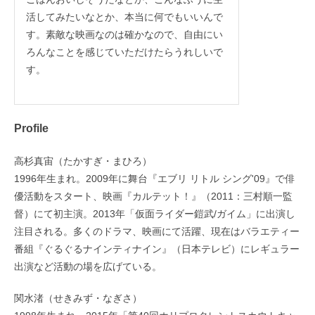
活してみたいなとか、本当に何でもいいんで
す。素敵な映画なのは確かなので、自由にい
ろんなことを感じていただけたらうれしいで
す。
Profile
高杉真宙（たかすぎ・まひろ）
1996年生まれ。2009年に舞台『エブリ リトル シング'09』で俳
優活動をスタート、映画『カルテット！』（2011：三村順一監
督）にて初主演。2013年「仮面ライダー鎧武/ガイム」に出演し
注目される。多くのドラマ、映画にて活躍、現在はバラエティー
番組『ぐるぐるナインティナイン』（日本テレビ）にレギュラー
出演など活動の場を広げている。
関水渚（せきみず・なぎさ）