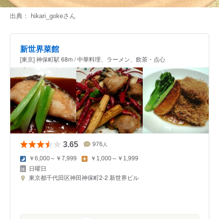
出典：
hikari_goke
さん
新世界菜館
[東京] 神保町駅 68m / 中華料理、ラーメン、飲茶・点心
3.65
976
人
￥6,000～￥7,999
￥1,000～￥1,999
日曜日
東京都千代田区神田神保町2-2 新世界ビル