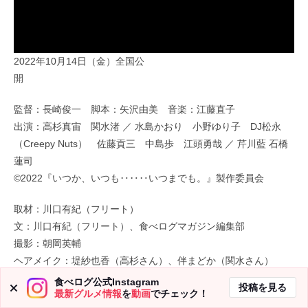
2022年10月14日（金）全国公
開
監督：長崎俊一 脚本：矢沢由美 音楽：江藤直子
出演：高杉真宙 関水渚 ／ 水島かおり 小野ゆり子 DJ松永
（Creepy Nuts） 佐藤貢三 中島歩 江頭勇哉 ／ 芹川藍 石橋
蓮司
©2022『いつか、いつも‥‥‥いつまでも。』製作委員会
取材：川口有紀（フリート）
文：川口有紀（フリート）、食べログマガジン編集部
撮影：朝岡英輔
ヘアメイク：堤紗也香（高杉さん）、伴まどか（関水さん）
スタイリスト：荒木大輔（高杉さん）、後藤仁子（関水さん）
食べログ公式Instagram
投稿を見る
最新グルメ情報
を
動画
でチェック！