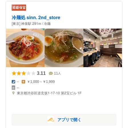
冷麺処 sinn. 2nd_store
[東京] 神泉駅 291m / 冷麺
3.11
11
人
–
￥1,000～￥1,999
–
東京都渋谷区道玄坂1-17-10 第2宝ビル 1F
アプリで開く