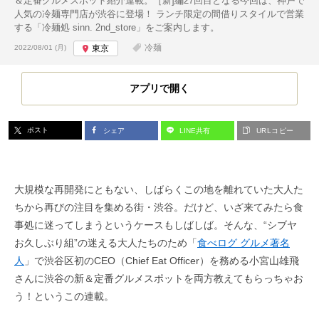
＆定番グルメスポット紹介連載。［新]編27回目となる今回は、神戸で
人気の冷麺専門店が渋谷に登場！ ランチ限定の間借りスタイルで営業
する「冷麺処 sinn. 2nd_store」をご案内します。
投稿日:
冷麺
2022/08/01 (月)
東京
アプリで開く
ポスト
シェア
LINE共有
URLコピー
大規模な再開発にともない、しばらくこの地を離れていた大人た
ちから再びの注目を集める街・渋谷。だけど、いざ来てみたら食
事処に迷ってしまうというケースもしばしば。そんな、“シブヤ
お久しぶり組”の迷える大人たちのため「
食べログ グルメ著名
人
」で渋谷区初のCEO（Chief Eat Officer）を務める小宮山雄飛
さんに渋谷の新＆定番グルメスポットを両方教えてもらっちゃお
う！というこの連載。