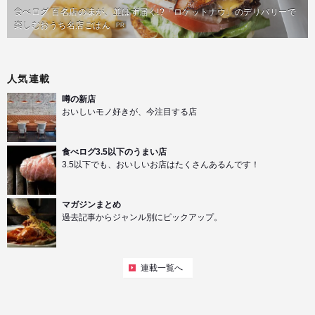
食べログ 百名店の味が、並ばず届く!?「ロケットナウ」のデリバリーで
楽しむおうち名店ごはん
PR
人気連載
噂の新店
おいしいモノ好きが、今注目する店
食べログ3.5以下のうまい店
3.5以下でも、おいしいお店はたくさんあるんです！
マガジンまとめ
過去記事からジャンル別にピックアップ。
連載一覧へ