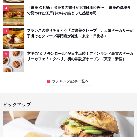
「銀座 久兵衛」出身者の握りが10貫4,950円〜！ 銀座の路地裏
で見つけた江戸前の粋が詰まった感動寿司
フランスの香りをまとう「ご褒美クレープ」。人気ベーカリーが
手掛けるクレープ専門店が誕生（東京・日比谷）
本場の“シナモンロール”が日本上陸！フィンランド最古のベーカ
リーカフェ「エクベリ」初の常設店オープン（東京・新宿）
ランキング記事一覧へ
ピックアップ