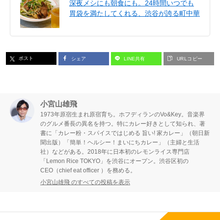
深夜メシにも朝食にも。24時間いつでも
胃袋を満たしてくれる、渋谷が誇る町中華
ポスト
シェア
LINE共有
URLコピー
小宮山雄飛
1973年原宿生まれ原宿育ち。ホフディランのVo&Key。音楽界
のグルメ番長の異名を持つ。特にカレー好きとして知られ、著
書に「カレー粉・スパイスではじめる 旨い! 家カレー」（朝日新
聞出版）「簡単！ヘルシー！まいにちカレー」（主婦と生活
社）などがある。2018年に日本初のレモンライス専門店
「Lemon Rice TOKYO」を渋谷にオープン。渋谷区初の
CEO（chief eat officer ）を務める。
小宮山雄飛 のすべての投稿を表示