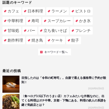
話題のキーワード
カフェ
日本料理
ラーメン
ビストロ
中華料理
寿司
スープカレー
かき氷
甘味処
バー
立ち食いそば
フレンチ
創作料理
焼き鳥
ケーキ
餃子
キーワード一覧へ
最近の投稿
目指したのは「令和の町寿司」。自腹で通える価格帯に予約が殺
到！
2026年8月6日
〈食べログ3.5以下のうまい店〉カフェみたいな外観なのに、出
てくる料理はガチ中華。京都・下鴨にある、料理の鉄人の系譜を
継ぐ気鋭店とは？
2026年8月6日