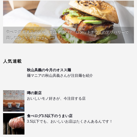
食べログ 百名店の味が、並ばず届く!?「ロケットナウ」のデリバリーで
楽しむおうち名店ごはん
PR
人気連載
秋山具義の今月のオスス麺
麺マニアの秋山具義さんが注目麺を紹介
噂の新店
おいしいモノ好きが、今注目する店
食べログ3.5以下のうまい店
3.5以下でも、おいしいお店はたくさんあるんです！