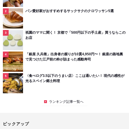
パン愛好家がおすすめするサックサクのクロワッサン5選
祇園のママに聞く！ 京都で「500円以下の手土産」買うならこの
お店
「銀座 久兵衛」出身者の握りが10貫4,950円〜！ 銀座の路地裏
で見つけた江戸前の粋が詰まった感動寿司
〈食べログ3.5以下のうまい店〉ここは通いたい！ 現代の感性が
光るスペイン郷土料理
ランキング記事一覧へ
ピックアップ