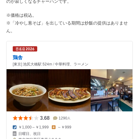
のが寂しくなるチャーハンです。
※価格は税込。
※「冷やし葱そば」を出している期間は炒飯の提供はありませ
ん。
鶏舎
[東京] 池尻大橋駅 524m / 中華料理、ラーメン
3.68
1290
人
￥1,000～￥1,999
～￥999
日曜日、祝日