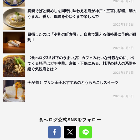
2026年8月7日
真鯛そばと鯛めしを同時に味わえる店が神戸・三宮に移転。鯛の
うまみ、香り、風味を心ゆくまで楽しんで
2026年8月7日
目指したのは「令和の町寿司」。自腹で通える価格帯に予約が殺
到！
2026年8月6日
〈食べログ3.5以下のうまい店〉カフェみたいな外観なのに、出
てくる料理はガチ中華。京都・下鴨にある、料理の鉄人の系譜を
継ぐ気鋭店とは？
2026年8月6日
今が旬！ プリン王子おすすめのとうもろこしスイーツ
2026年8月6日
食べログ公式SNSをフォロー