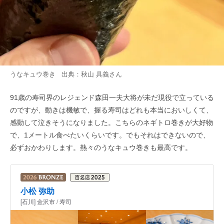
うなキュウ巻き 出典：
秋山 具義
さん
91歳の寿司界のレジェンド森田一夫大将が未だ現役で立っている
のですが、動きは機敏で、握る寿司はどれも本当においしくて、
感動して泣きそうになりました。こちらのネギトロ巻きが大好物
で、1メートル食べたいくらいです。でもそれはできないので、
必ずおかわりします。熱々のうなキュウ巻きも最高です。
小松 弥助
[石川] 金沢市 / 寿司