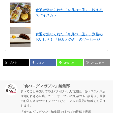
食通が魅せられた「今月の一皿」。映える
スパイスカレー
食通が魅せられた「今月の一皿」。別格の
おいしさ！ 「極みえのき」のソーセージ
ポスト
シェア
LINE共有
URLコピー
「食べログマガジン」編集部
食べることを愛してやまない食いしん坊集団。食べログ人気店
や知られざる名店、ニューオープンのお店にSNS話題店、最新
のお取り寄せやテイクアウトなど、グルメ必見の情報をお届け
します。
「食べログマガジン」編集部 のすべての投稿を表示