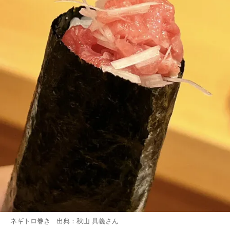
ネギトロ巻き 出典：
秋山 具義
さん