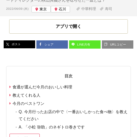
ートディレクターの秋山具義さんを唸らせた一皿とは？
投稿日:
中華料理
寿司
2022/06/09 (木)
東京
石川
アプリで開く
ポスト
シェア
LINE共有
URLコピー
目次
食通が選んだ今月のおいしい料理
教えてくれる人
今月のベストワン
Q. 今月行ったお店の中で〈一番おいしかった食べ物〉を教え
てください
A. 「小松 弥助」のネギトロ巻きです