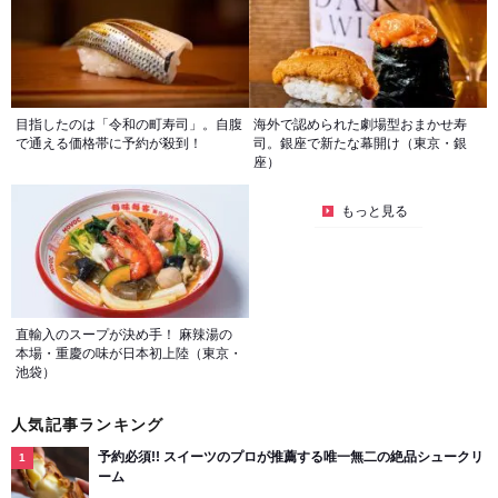
目指したのは「令和の町寿司」。自腹
海外で認められた劇場型おまかせ寿
で通える価格帯に予約が殺到！
司。銀座で新たな幕開け（東京・銀
座）
もっと見る
直輸入のスープが決め手！ 麻辣湯の
本場・重慶の味が日本初上陸（東京・
池袋）
人気記事ランキング
予約必須!! スイーツのプロが推薦する唯一無二の絶品シュークリ
ーム