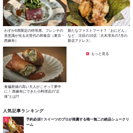
わずか6席限定の特等席。フレンチの
新たなファストフード？「おにどん」
美意識が光る次世代の和食店（東京・
など、注目の10店〈大木淳夫の7月の
西麻布）
新店アドレス〉
もっと見る
食偏差値の高い大人がこぞって夢中
に！ 西麻布にできた小料理店の“正
体”とは!?
人気記事ランキング
予約必須!! スイーツのプロが推薦する唯一無二の絶品シュークリ
ーム