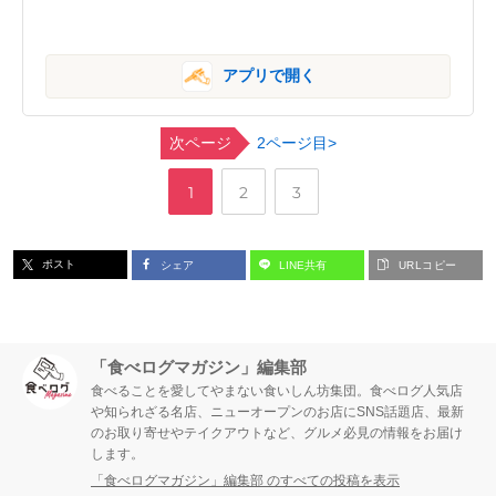
アプリで開く
次ページ
2ページ目>
,
,
ペ
ペ
ペ
1
2
3
ー
ー
ー
ポスト
シェア
LINE共有
URLコピー
ジ
ジ
ジ
「食べログマガジン」編集部
食べることを愛してやまない食いしん坊集団。食べログ人気店
や知られざる名店、ニューオープンのお店にSNS話題店、最新
のお取り寄せやテイクアウトなど、グルメ必見の情報をお届け
します。
「食べログマガジン」編集部 のすべての投稿を表示