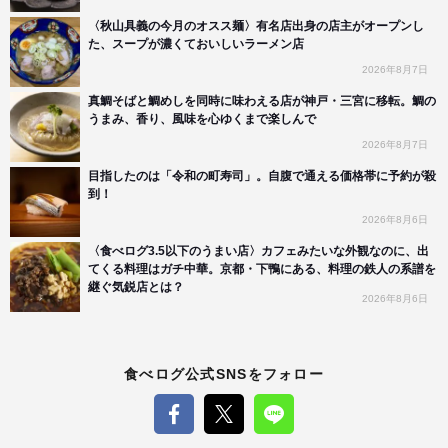
〈秋山具義の今月のオスス麺〉有名店出身の店主がオープンし
た、スープが濃くておいしいラーメン店
2026年8月7日
真鯛そばと鯛めしを同時に味わえる店が神戸・三宮に移転。鯛の
うまみ、香り、風味を心ゆくまで楽しんで
2026年8月7日
目指したのは「令和の町寿司」。自腹で通える価格帯に予約が殺
到！
2026年8月6日
〈食べログ3.5以下のうまい店〉カフェみたいな外観なのに、出
てくる料理はガチ中華。京都・下鴨にある、料理の鉄人の系譜を
継ぐ気鋭店とは？
2026年8月6日
食べログ公式SNSをフォロー