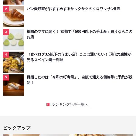
パン愛好家がおすすめするサックサクのクロワッサン5選
祇園のママに聞く！ 京都で「500円以下の手土産」買うならこの
お店
〈食べログ3.5以下のうまい店〉ここは通いたい！ 現代の感性が
光るスペイン郷土料理
目指したのは「令和の町寿司」。自腹で通える価格帯に予約が殺
到！
ランキング記事一覧へ
ピックアップ