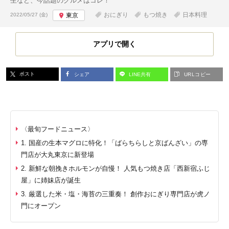
生など、今話題のグルメはコレ！
投稿日:
おにぎり
もつ焼き
日本料理
2022/05/27 (金)
東京
アプリで開く
ポスト
シェア
LINE共有
URLコピー
〈最旬フードニュース〉
1. 国産の生本マグロに特化！「ばらちらしと京ばんざい」の専
門店が大丸東京に新登場
2. 新鮮な朝挽きホルモンが自慢！ 人気もつ焼き店「西新宿ふじ
屋」に姉妹店が誕生
3. 厳選した米・塩・海苔の三重奏！ 創作おにぎり専門店が虎ノ
門にオープン