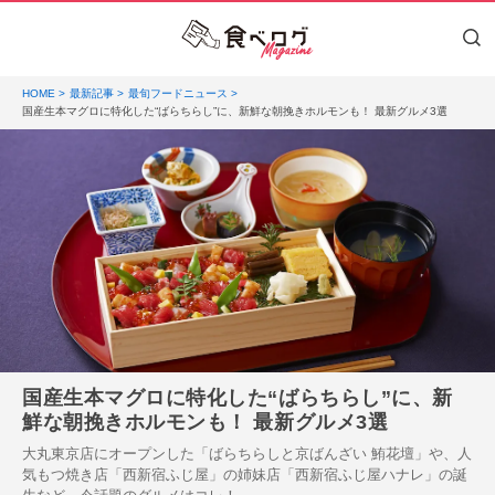
HOME
最新記事
最旬フードニュース
国産生本マグロに特化した“ばらちらし”に、新鮮な朝挽きホルモンも！ 最新グルメ3選
国産生本マグロに特化した“ばらちらし”に、新
鮮な朝挽きホルモンも！ 最新グルメ3選
大丸東京店にオープンした「ばらちらしと京ばんざい 鮪花壇」や、人
気もつ焼き店「西新宿ふじ屋」の姉妹店「西新宿ふじ屋ハナレ」の誕