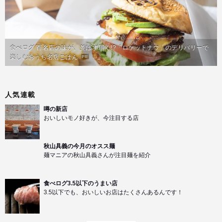
食べログ 百名店の味が、並ばず届く!?「ロケットナウ」のデリバリーで
楽しむおうち名店ごはん
PR
人気連載
噂の新店
おいしいモノ好きが、今注目する店
秋山具義の今月のオスス麺
麺マニアの秋山具義さんが注目麺を紹介
食べログ3.5以下のうまい店
3.5以下でも、おいしいお店はたくさんあるんです！