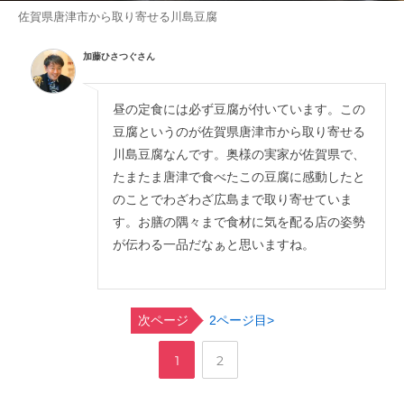
佐賀県唐津市から取り寄せる川島豆腐
加藤ひさつぐさん
昼の定食には必ず豆腐が付いています。この
豆腐というのが佐賀県唐津市から取り寄せる
川島豆腐なんです。奥様の実家が佐賀県で、
たまたま唐津で食べたこの豆腐に感動したと
のことでわざわざ広島まで取り寄せていま
す。お膳の隅々まで食材に気を配る店の姿勢
が伝わる一品だなぁと思いますね。
次ページ
2ページ目>
,
ペ
ペ
1
2
ー
ー