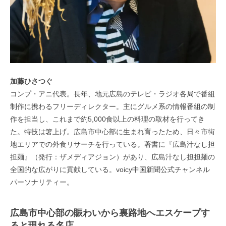
加藤ひさつぐ
コンプ・アニ代表。長年、地元広島のテレビ・ラジオ各局で番組
制作に携わるフリーディレクター。主にグルメ系の情報番組の制
作を担当し、これまで約5,000食以上の料理の取材を行ってき
た。特技は箸上げ。広島市中心部に生まれ育ったため、日々市街
地エリアでの外食リサーチを行っている。著書に『広島汁なし担
担麺』（発行：ザメディアジョン）があり、広島汁なし担担麺の
全国的な広がりに貢献している。voicy中国新聞公式チャンネル
パーソナリティー。
広島市中心部の賑わいから裏路地へエスケープす
ると現れる名店