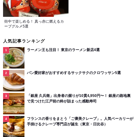
街中で楽しめる！ 真っ赤に燃えるカ
ープグルメ5選
人気記事ランキング
ラーメン王も注目！ 東京のラーメン新店4選
パン愛好家がおすすめするサックサクのクロワッサン5選
「銀座 久兵衛」出身者の握りが10貫4,950円〜！ 銀座の路地裏
で見つけた江戸前の粋が詰まった感動寿司
フランスの香りをまとう「ご褒美クレープ」。人気ベーカリーが
手掛けるクレープ専門店が誕生（東京・日比谷）