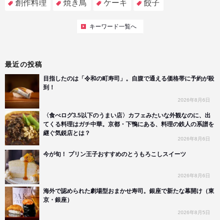
創作料理
焼き鳥
ケーキ
餃子
キーワード一覧へ
最近の投稿
目指したのは「令和の町寿司」。自腹で通える価格帯に予約が殺
到！
2026年8月6日
〈食べログ3.5以下のうまい店〉カフェみたいな外観なのに、出
てくる料理はガチ中華。京都・下鴨にある、料理の鉄人の系譜を
継ぐ気鋭店とは？
2026年8月6日
今が旬！ プリン王子おすすめのとうもろこしスイーツ
2026年8月6日
海外で認められた劇場型おまかせ寿司。銀座で新たな幕開け（東
京・銀座）
2026年8月5日