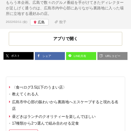
もらう本企画。広島で数々のグルメ番組を手がけてきたディレクター
が足しげく通うのは、広島市内中心部にありながら裏路地に入った場
所に立地する通好みの店。
投稿日:
餃子
2022/02/11 (金)
広島
アプリで開く
ポスト
シェア
LINE共有
URLコピー
〈食べログ3.5以下のうまい店〉
教えてくれる人
広島市中心部の賑わいから裏路地へエスケープすると現れる名
店
昼どきはランチのクオリティーを楽しんでほしい
17種類から2つ選んで組み合わせる定食