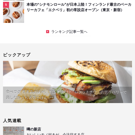
本場の“シナモンロール”が日本上陸！フィンランド最古のベーカ
リーカフェ「エクベリ」初の常設店オープン（東京・新宿）
ランキング記事一覧へ
ピックアップ
食べログ 百名店の味が、並ばず届く!?「ロケットナウ」のデリバリーで
楽しむおうち名店ごはん
PR
人気連載
噂の新店
おいしいモノ好きが、今注目する店